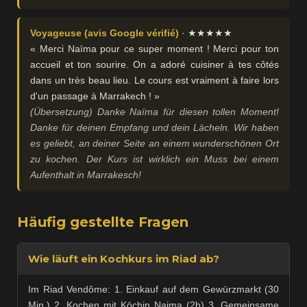
Voyageuse (avis Google vérifié)
· ★★★★★
« Merci Naïma pour ce super moment ! Merci pour ton
accueil et ton sourire. On a adoré cuisiner à tes côtés
dans un très beau lieu. Le cours est vraiment à faire lors
d'un passage à Marrakech ! »
(Übersetzung) Danke Naïma für diesen tollen Moment!
Danke für deinen Empfang und dein Lächeln. Wir haben
es geliebt, an deiner Seite an einem wunderschönen Ort
zu kochen. Der Kurs ist wirklich ein Muss bei einem
Aufenthalt in Marrakesch!
Häufig gestellte Fragen
Wie läuft ein Kochkurs im Riad ab?
Im Riad Vendôme: 1. Einkauf auf dem Gewürzmarkt (30
Min.) 2. Kochen mit Köchin Naima (2h) 3. Gemeinsame