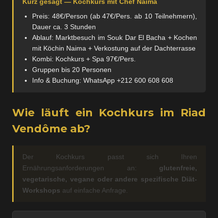
Kurz gesagt — Kochkurs mit Chef Naima
Preis: 48€/Person (ab 47€/Pers. ab 10 Teilnehmern),
Dauer ca. 3 Stunden
Ablauf: Marktbesuch im Souk Dar El Bacha + Kochen
mit Köchin Naima + Verkostung auf der Dachterrasse
Kombi: Kochkurs + Spa 97€/Pers.
Gruppen bis 20 Personen
Info & Buchung: WhatsApp +212 600 608 608
Wie läuft ein Kochkurs im Riad
Vendôme ab?
Der Kochkurs passt sich Ihren
Ernährungsanforderungen an:
glutenfreie,
vegetarische, vegane oder andere spezifische Diät-
Workshops
auf einfache Anfrage.