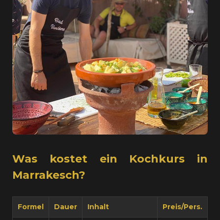
Was kostet ein Kochkurs in
Marrakesch?
Formel
Dauer
Inhalt
Preis/Pers.