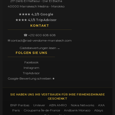
217 Derb El Halfaoui - Dar El Bacha
40000 Marrakesch Medina - Marokko
★★★★ 4,2/5 Google
★★★★ 4,1/5 TripAdvisor
KONTAKT
☎ +212 600 608 608
✉ contact@riad-vendome-marrakech.com
Gästebewertungen lesen →
FOLGEN SIE UNS
Facebook
Instagram
TripAdvisor
Google-Bewertung schreiben ★
SIE HABEN UNS IHR VERTRAUEN FÜR IHRE FIRMENSEMINARE
GESCHENKT
BNP Paribas · Unilever · ABN AMRO · Nokia Networks · AXA
Paris · Groupama Île-de-France · Andbank Monaco · Absys