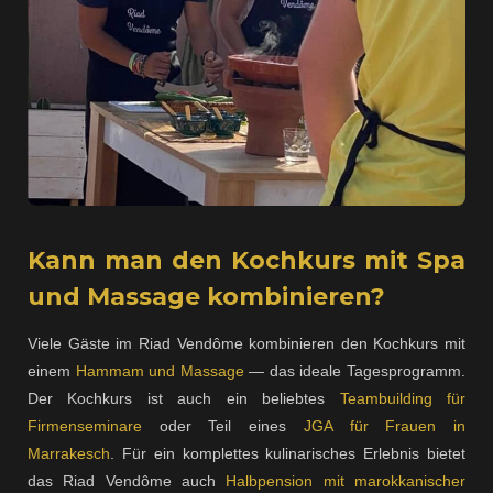
Kann man den Kochkurs mit Spa
und Massage kombinieren?
Viele Gäste im Riad Vendôme kombinieren den Kochkurs mit
einem
Hammam und Massage
— das ideale Tagesprogramm.
Der Kochkurs ist auch ein beliebtes
Teambuilding für
Firmenseminare
oder Teil eines
JGA für Frauen in
Marrakesch
. Für ein komplettes kulinarisches Erlebnis bietet
das Riad Vendôme auch
Halbpension mit marokkanischer