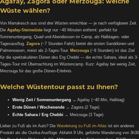
Agafay, Zagora oder Merzouga: welche
Wüste wählen?
Von Marrakesch aus sind drei Wüsten erreichbar — je nach verfügbarer Zeit.
Die
Agafay-Steinwüste
liegt nur ~40 Minuten entfernt: perfekt für
Sonnenuntergang, Quad und Abendessen im Camp, als Halbtages- oder
Tagesausflug.
Zagora
(~7 Stunden Fahrt) bietet die ersten Sanddünen und
Palmenoasen, meist als 2-Tages-Tour.
Merzouga
(~9 Stunden) ist das Ziel
für die spektakulären Dünen des Erg Chebbi — die echte Sahara, ideal als 3-
Tages-Tour mit Übernachtung im Wüstencamp. Kurz: Agafay bei wenig Zeit,
Merzouga für das große Dünen-Erlebnis.
Welche Wüstentour passt zu Ihnen?
Wenig Zeit / Sonnenuntergang
→ Agafay (~40 Min, Halbtag)
Erste Dünen / Wochenende
→ Zagora (2 Tage)
Echte Sahara / Erg Chebbi
→ Merzouga (3 Tage)
Lieber zu Fuß als im Auto? Die
Wanderung zu Fuß im Atlas
ist ein anderes
Produkt als die Ourika-Ausflüge: Abfahrt 9 Uhr, geführte Wanderung von 3h30