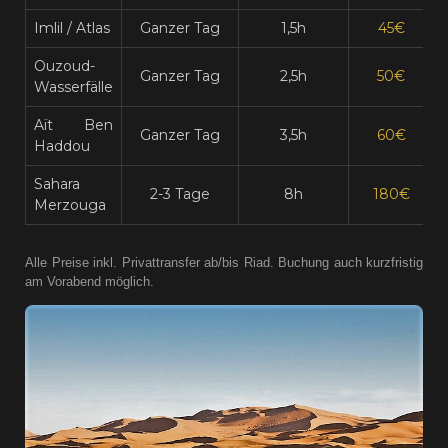
Imlil / Atlas
Ganzer Tag
1,5h
45€
Ouzoud-
Ganzer Tag
2,5h
50€
Wasserfälle
Aït Ben
Ganzer Tag
3,5h
60€
Haddou
Sahara
2-3 Tage
8h
180€
Merzouga
Alle Preise inkl. Privattransfer ab/bis Riad. Buchung auch kurzfristig
am Vorabend möglich.