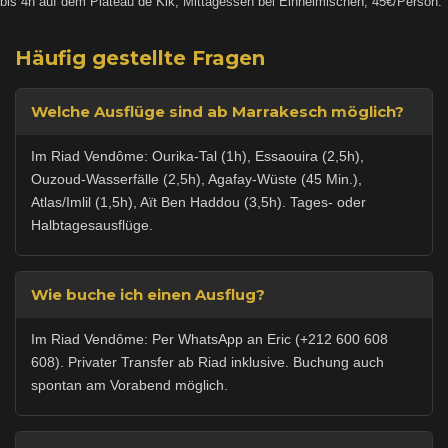
bis 4h auf dem Plateau de Kik, Mittagessen bei Einheimischen, 45€/Person.
Häufig gestellte Fragen
Welche Ausflüge sind ab Marrakesch möglich?
Im Riad Vendôme: Ourika-Tal (1h), Essaouira (2,5h),
Ouzoud-Wasserfälle (2,5h), Agafay-Wüste (45 Min.),
Atlas/Imlil (1,5h), Aït Ben Haddou (3,5h). Tages- oder
Halbtagesausflüge.
Wie buche ich einen Ausflug?
Im Riad Vendôme: Per WhatsApp an Eric (+212 600 608
608). Privater Transfer ab Riad inklusive. Buchung auch
spontan am Vorabend möglich.