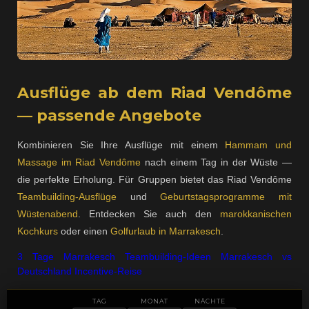
Ausflüge ab dem Riad Vendôme
— passende Angebote
Kombinieren Sie Ihre Ausflüge mit einem
Hammam und
Massage im Riad Vendôme
nach einem Tag in der Wüste —
die perfekte Erholung. Für Gruppen bietet das Riad Vendôme
Teambuilding-Ausflüge
und
Geburtstagsprogramme mit
Wüstenabend
. Entdecken Sie auch den
marokkanischen
Kochkurs
oder einen
Golfurlaub in Marrakesch
.
3 Tage Marrakesch
Teambuilding-Ideen
Marrakesch vs
Deutschland
Incentive-Reise
TAG
MONAT
NÄCHTE