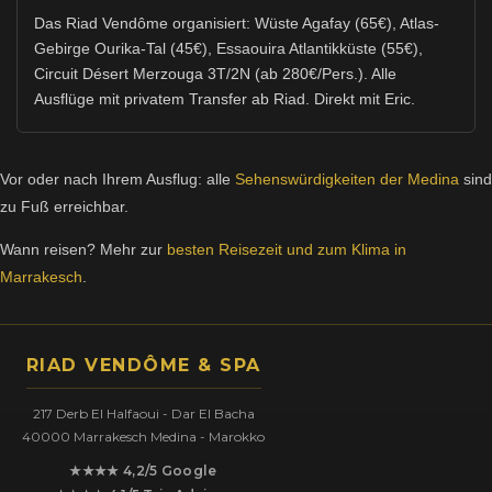
Das Riad Vendôme organisiert: Wüste Agafay (65€), Atlas-
Gebirge Ourika-Tal (45€), Essaouira Atlantikküste (55€),
Circuit Désert Merzouga 3T/2N (ab 280€/Pers.). Alle
Ausflüge mit privatem Transfer ab Riad. Direkt mit Eric.
Vor oder nach Ihrem Ausflug: alle
Sehenswürdigkeiten der Medina
sind
zu Fuß erreichbar.
Wann reisen? Mehr zur
besten Reisezeit und zum Klima in
Marrakesch
.
RIAD VENDÔME & SPA
217 Derb El Halfaoui - Dar El Bacha
40000 Marrakesch Medina - Marokko
★★★★ 4,2/5 Google