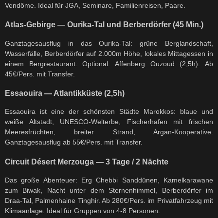
Vendôme. Ideal für JGA, Seminare, Familienreisen, Paare.
Atlas-Gebirge — Ourika-Tal und Berberdörfer (45 Min.)
Ganztagesausflug in das Ourika-Tal: grüne Berglandschaft,
Wasserfälle, Berberdörfer auf 2.000m Höhe, lokales Mittagessen in
einem Bergrestaurant. Optional: Affenberg Ouzoud (2,5h). Ab
45€/Pers. mit Transfer.
Essaouira — Atlantikküste (2,5h)
Essaouira ist eine der schönsten Städte Marokkos: blaue und
weiße Altstadt, UNESCO-Welterbe, Fischerhafen mit frischen
Meeresfrüchten, breiter Strand, Argan-Kooperative.
Ganztagesausflug ab 55€/Pers. mit Transfer.
Circuit Désert Merzouga — 3 Tage / 2 Nächte
Das große Abenteuer: Erg Chebbi Sanddünen, Kamelkarawane
zum Biwak, Nacht unter dem Sternenhimmel, Berberdörfer im
Draa-Tal, Palmenhaine Tinghir. Ab 280€/Pers. im Privatfahrzeug mit
Klimaanlage. Ideal für Gruppen von 4-8 Personen.