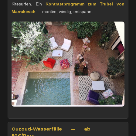
Kitesurfen. Ein
Kontrastprogramm zum Trubel von
Marrakesch
— maritim, windig, entspannt.
Ouzoud-Wasserfälle — ab
50€/Pers.