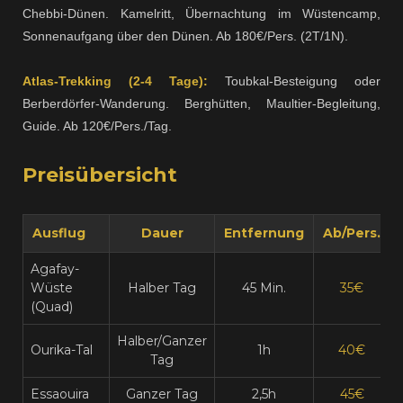
Chebbi-Dünen. Kamelritt, Übernachtung im Wüstencamp,
Sonnenaufgang über den Dünen. Ab 180€/Pers. (2T/1N).
Atlas-Trekking (2-4 Tage):
Toubkal-Besteigung oder
Berberdörfer-Wanderung. Berghütten, Maultier-Begleitung,
Guide. Ab 120€/Pers./Tag.
Preisübersicht
Ausflug
Dauer
Entfernung
Ab/Pers.
Agafay-
Wüste
Halber Tag
45 Min.
35€
(Quad)
Halber/Ganzer
Ourika-Tal
1h
40€
Tag
Essaouira
Ganzer Tag
2,5h
45€