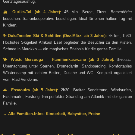
Ganztagesausflug.
🏔️ Ourika-Tal (ab 4 Jahre):
45 Min. Berge, Fluss, Berberdörfer
besuchen. Safrankooperative besichtigen. Ideal für einen halben Tag mit
Kindern.
⛷️ Oukaïmeden Ski & Schlitten (Dez-März, ab 3 Jahre):
75 km, 1h30.
Höchstes Skigebiet Afrikas! Esel begleiten die Besucher zu den Pisten.
Schnee in Marokko — ein magisches Erlebnis für die ganze Familie.
🐪 Wüste Merzouga — Familienkarawane (ab 3 Jahre):
Bivouac-
Übernachtung unter Sternen, Dromedarritt, Sandboarding. Komfortables
Wüstencamp mit echten Betten, Dusche und WC. Komplett organisiert
vom Riad Vendôme.
🌊 Essaouira (ab 5 Jahre):
2h30. Breiter Sandstrand, Windsurfen,
Fischmarkt, Festung. Ein perfekter Strandtag am Atlantik mit der ganzen
Familie.
→ Alle Familien-Infos: Kinderbett, Babysitter, Preise