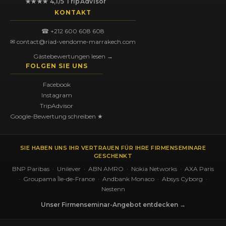
★★★★ 4,1/5 TripAdvisor
KONTAKT
☎ +212 600 608 608
✉ contact@riad-vendome-marrakech.com
Gästebewertungen lesen →
FOLGEN SIE UNS
Facebook
Instagram
TripAdvisor
Google-Bewertung schreiben ★
SIE HABEN UNS IHR VERTRAUEN FÜR IHRE FIRMENSEMINARE
GESCHENKT
BNP Paribas · Unilever · ABN AMRO · Nokia Networks · AXA Paris
· Groupama Île-de-France · Andbank Monaco · Absys Cyborg ·
Nestenn
Unser Firmenseminar-Angebot entdecken →