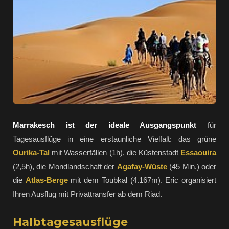
Marrakesch ist der ideale Ausgangspunkt
für
Tagesausflüge in eine erstaunliche Vielfalt: das grüne
Ourika-Tal
mit Wasserfällen (1h), die Küstenstadt
Essaouira
(2,5h), die Mondlandschaft der
Agafay-Wüste
(45 Min.) oder
die
Atlas-Berge
mit dem Toubkal (4.167m). Eric organisiert
Ihren Ausflug mit Privattransfer ab dem Riad.
Halbtagesausflüge