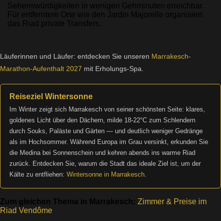
Sehenswürdigkeiten in wenigen Gehminuten erreichbar.
Für entferntere Orte wie den Jardin Majorelle organisiert
das Riad private Transfers.
Läuferinnen und Läufer: entdecken Sie unseren
Marrakesch-
Marathon-Aufenthalt 2027
mit Erholungs-Spa.
Reiseziel Wintersonne
Im Winter zeigt sich Marrakesch von seiner schönsten Seite: klares,
goldenes Licht über den Dächern, milde 18-22°C zum Schlendern
durch Souks, Paläste und Gärten — und deutlich weniger Gedränge
als im Hochsommer. Während Europa im Grau versinkt, erkunden Sie
die Medina bei Sonnenschein und kehren abends ins warme Riad
zurück. Entdecken Sie, warum die Stadt das ideale Ziel ist, um der
Kälte zu entfliehen:
Wintersonne in Marrakesch
.
Zum gleichen Thema in Marrakesch:
Zimmer & Preise im
Riad Vendôme