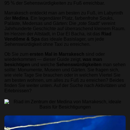
95 % der Sehenswürdigkeiten zu Fuß erreichbar.
Marrakesch entdeckt man am besten zu Fuß, im Labyrinth
der
Medina
. Ein legendärer Platz, farbenfrohe Souks,
Paläste, Medersas und Gärten: Die „rote Stadt“ vereint
Jahrhunderte Geschichte auf überraschend kleinem Raum.
Im Herzen der Altstadt, in Dar El Bacha, ist das
Riad
Vendôme & Spa
das ideale Basislager, um jede
Sehenswürdigkeit ohne Taxi zu erreichen.
Ob Sie zum
ersten Mal in Marrakesch
sind oder
wiederkommen — dieser Guide zeigt,
was man
besichtigen
und welche
Sehenswürdigkeiten
man sehen
sollte: Monumente, Museen und Gärten. Sie fragen sich,
wie viele Tage Sie brauchen oder in welchem Viertel Sie
am besten wohnen, um alles zu Fuß zu erreichen? Beides
finden Sie weiter unten. Auf der Suche nach Aktivitäten und
Erlebnissen?