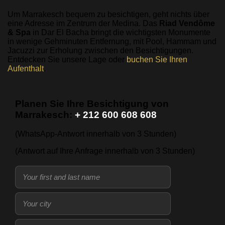
Um Marrakesch bequem zu besichtigen, geht nichts über
eine Adresse im Zentrum der Medina. Das
Riad Vendôme
& Spa
in Dar El Bacha bringt die wichtigsten Monumente
in wenige Gehminuten Entfernung, mit Pool, Hammam und
Jacuzzi zur Erholung zwischen den Besichtigungen.
Entdecken Sie unsere Lage oder
buchen Sie Ihren
Aufenthalt
.
Planen Sie Ihre Besichtigung von
Marrakesch:
+ 212 600 608 608
(WhatsApp-Antwort innerhalb von 3 Stunden)
(Antwort auf Ihre Anfrage innerhalb von 3 Stunden)