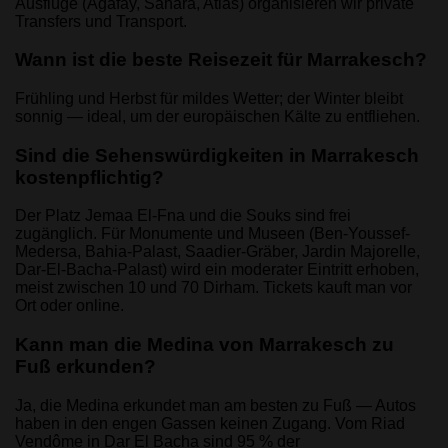
Ausflüge (Agafay, Sahara, Atlas) organisieren wir private
Transfers und Transport.
Wann ist die beste Reisezeit für Marrakesch?
Frühling und Herbst für mildes Wetter; der Winter bleibt
sonnig — ideal, um der europäischen Kälte zu entfliehen.
Sind die Sehenswürdigkeiten in Marrakesch
kostenpflichtig?
Der Platz Jemaa El-Fna und die Souks sind frei
zugänglich. Für Monumente und Museen (Ben-Youssef-
Medersa, Bahia-Palast, Saadier-Gräber, Jardin Majorelle,
Dar-El-Bacha-Palast) wird ein moderater Eintritt erhoben,
meist zwischen 10 und 70 Dirham. Tickets kauft man vor
Ort oder online.
Kann man die Medina von Marrakesch zu
Fuß erkunden?
Ja, die Medina erkundet man am besten zu Fuß — Autos
haben in den engen Gassen keinen Zugang. Vom Riad
Vendôme in Dar El Bacha sind 95 % der