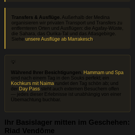
Transfers & Ausflüge.
Außerhalb der Medina
organisieren wir privaten Transport und Transfers zu
entfernteren Orten und Ausflügen: die Agafay-Wüste,
die Sahara, das Ourika-Tal und das Atlasgebirge.
Siehe
unsere Ausflüge ab Marrakesch
.
Während Ihrer Besichtigungen.
Hammam und Spa
sind nach einem Tag in den Souks perfekt; ein
Kochkurs mit Naima
rundet den Tag schön ab; und
der
Day Pass
steht auch externen Besuchern offen
— jedes dieser Erlebnisse ist unabhängig von einer
Übernachtung buchbar.
Ihr Basislager mitten im Geschehen:
Riad Vendôme