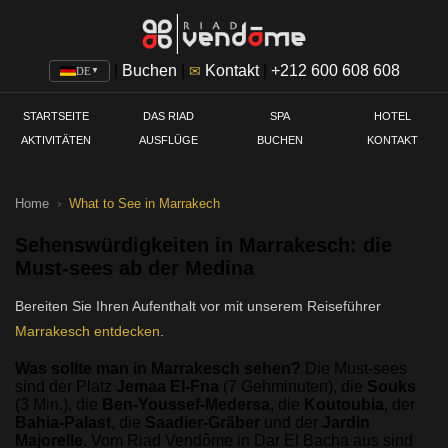
|
Buchen
|
Kontakt
|
+212 600 608 608
✉
DE
▼
STARTSEITE
DAS RIAD
SPA
HOTEL
AKTIVITÄTEN
AUSFLÜGE
BUCHEN
KONTAKT
Home
›
What to See in Marrakech
Sehenswürdigkeiten in Marrakesch: die
Must-sees ab der Medina
Bereiten Sie Ihren Aufenthalt vor mit unserem Reiseführer
Marrakesch entdecken
.
Was sollte man in Marrakesch sehen?
Die Must-sees
sind der Platz
Jemaa El-Fna
(7 Gehminuten), die
Souks
(3 Min.), die
Ben-Youssef-Medersa
, die
Koutoubia
, der
Bahia-Palast
, die
Saadier-Gräber
und der
Jardin
Majorelle
. Vom Riad Vendôme in Dar El Bacha aus sind