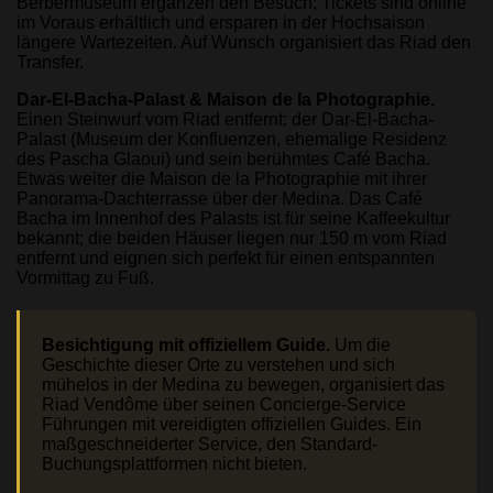
Berbermuseum ergänzen den Besuch; Tickets sind online
im Voraus erhältlich und ersparen in der Hochsaison
längere Wartezeiten. Auf Wunsch organisiert das Riad den
Transfer.
Dar-El-Bacha-Palast & Maison de la Photographie.
Einen Steinwurf vom Riad entfernt: der Dar-El-Bacha-
Palast (Museum der Konfluenzen, ehemalige Residenz
des Pascha Glaoui) und sein berühmtes Café Bacha.
Etwas weiter die Maison de la Photographie mit ihrer
Panorama-Dachterrasse über der Medina. Das Café
Bacha im Innenhof des Palasts ist für seine Kaffeekultur
bekannt; die beiden Häuser liegen nur 150 m vom Riad
entfernt und eignen sich perfekt für einen entspannten
Vormittag zu Fuß.
Besichtigung mit offiziellem Guide.
Um die
Geschichte dieser Orte zu verstehen und sich
mühelos in der Medina zu bewegen, organisiert das
Riad Vendôme über seinen Concierge-Service
Führungen mit vereidigten offiziellen Guides. Ein
maßgeschneiderter Service, den Standard-
Buchungsplattformen nicht bieten.