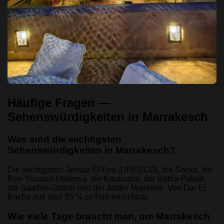
Häufige Fragen —
Sehenswürdigkeiten in Marrakesch
Was sind die wichtigsten
Sehenswürdigkeiten in Marrakesch?
Die wichtigsten: Jemaa El-Fna (UNESCO), die Souks, die
Ben-Youssef-Medersa, die Koutoubia, der Bahia-Palast,
die Saadier-Gräber und der Jardin Majorelle. Von Dar El
Bacha aus sind 95 % zu Fuß erreichbar.
Wie viele Tage braucht man, um Marrakesch