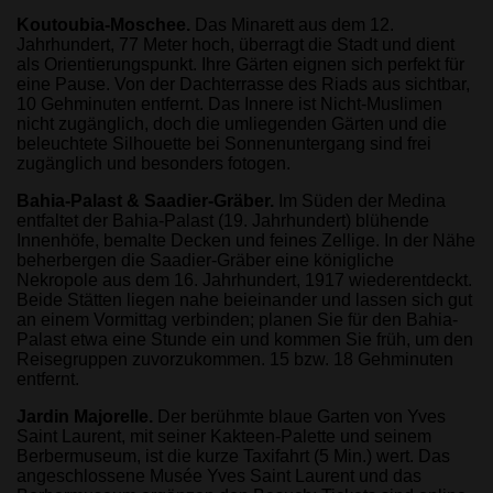
Koutoubia-Moschee.
Das Minarett aus dem 12.
Jahrhundert, 77 Meter hoch, überragt die Stadt und dient
als Orientierungspunkt. Ihre Gärten eignen sich perfekt für
eine Pause. Von der Dachterrasse des Riads aus sichtbar,
10 Gehminuten entfernt. Das Innere ist Nicht-Muslimen
nicht zugänglich, doch die umliegenden Gärten und die
beleuchtete Silhouette bei Sonnenuntergang sind frei
zugänglich und besonders fotogen.
Bahia-Palast & Saadier-Gräber.
Im Süden der Medina
entfaltet der Bahia-Palast (19. Jahrhundert) blühende
Innenhöfe, bemalte Decken und feines Zellige. In der Nähe
beherbergen die Saadier-Gräber eine königliche
Nekropole aus dem 16. Jahrhundert, 1917 wiederentdeckt.
Beide Stätten liegen nahe beieinander und lassen sich gut
an einem Vormittag verbinden; planen Sie für den Bahia-
Palast etwa eine Stunde ein und kommen Sie früh, um den
Reisegruppen zuvorzukommen. 15 bzw. 18 Gehminuten
entfernt.
Jardin Majorelle.
Der berühmte blaue Garten von Yves
Saint Laurent, mit seiner Kakteen-Palette und seinem
Berbermuseum, ist die kurze Taxifahrt (5 Min.) wert. Das
angeschlossene Musée Yves Saint Laurent und das