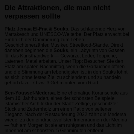
Die Attraktionen, die man nicht
verpassen sollte
Platz Jemaa El-Fna & Souks.
Das schlagende Herz von
Marrakesch und UNESCO-Welterbe: Der Platz erwacht bei
Einbruch der Dämmerung zum Leben —
Geschichtenerzähler, Musiker, Streetfood-Stände. Direkt
daneben beginnen die
Souks
, ein Labyrinth von Gassen
für das Kunsthandwerk — Gewürze, Leder, Teppiche,
Laternen, Metallarbeiten. Unser Tipp: Besuchen Sie den
Platz am späten Nachmittag, wenn die Garküchen öffnen
und die Stimmung am lebendigsten ist; in den Souks lohnt
es sich, ohne festes Ziel zu schlendern und zu handeln
gehört dazu. 7 bzw. 3 Gehminuten vom Riad.
Ben-Youssef-Medersa.
Eine ehemalige Koranschule aus
dem 16. Jahrhundert, eines der schönsten Beispiele
islamischer Architektur der Stadt: Zellige, geschnitzter
Stuck und Zedernholz um einen Patio von seltener
Eleganz. Nach der Restaurierung 2022 zählt die Medersa
wieder zu den eindrucksvollsten Innenräumen der Medina
— früh am Morgen ist sie am ruhigsten und das Licht im
Innenhof am schönsten. 5 Gehminuten entfernt.