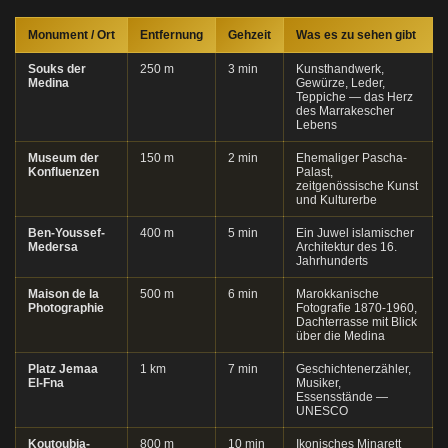
Monument / Ort
Entfernung
Gehzeit
Was es zu sehen gibt
Souks der
250 m
3 min
Kunsthandwerk,
Medina
Gewürze, Leder,
Teppiche — das Herz
des Marrakescher
Lebens
Museum der
150 m
2 min
Ehemaliger Pascha-
Konfluenzen
Palast,
zeitgenössische Kunst
und Kulturerbe
Ben-Youssef-
400 m
5 min
Ein Juwel islamischer
Medersa
Architektur des 16.
Jahrhunderts
Maison de la
500 m
6 min
Marokkanische
Photographie
Fotografie 1870-1960,
Dachterrasse mit Blick
über die Medina
Platz Jemaa
1 km
7 min
Geschichtenerzähler,
El-Fna
Musiker,
Essensstände —
UNESCO
Koutoubia-
800 m
10 min
Ikonisches Minarett