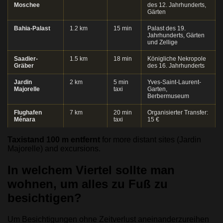
Moschee
des 12. Jahrhunderts,
Gärten
Bahia-Palast
1.2 km
15 min
Palast des 19.
Jahrhunderts, Gärten
und Zellige
Saadier-
1.5 km
18 min
Königliche Nekropole
Gräber
des 16. Jahrhunderts
Jardin
2 km
5 min
Yves-Saint-Laurent-
Majorelle
taxi
Garten,
Berbermuseum
Flughafen
7 km
20 min
Organisierter Transfer:
Ménara
taxi
15 €
Taxistand 100 m entfernt
for more distant sites (Jardin
Majorelle) and excursions.
In welchem Viertel sollte man
wohnen, um alles zu Fuß zu
besichtigen?
Um Besichtigungen ohne Zeitverlust aneinanderzureihen