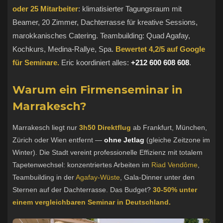
oder 25 Mitarbeiter
: klimatisierter Tagungsraum mit
Beamer, 20 Zimmer, Dachterrasse für kreative Sessions,
marokkanisches Catering. Teambuilding: Quad Agafay,
Kochkurs, Medina-Rallye, Spa.
Bewertet 4,2/5 auf Google
für Seminare.
Eric koordiniert alles:
+212 600 608 608
.
Warum ein Firmenseminar in
Marrakesch?
Marrakesch liegt nur
3h50 Direktflug
ab Frankfurt, München,
Zürich oder Wien entfernt —
ohne Jetlag
(gleiche Zeitzone im
Winter). Die Stadt vereint professionelle Effizienz mit totalem
Tapetenwechsel: konzentriertes Arbeiten im
Riad Vendôme
,
Teambuilding in der
Agafay-Wüste
, Gala-Dinner unter den
Sternen auf der Dachterrasse. Das Budget?
30-50% unter
einem vergleichbaren Seminar in Deutschland.