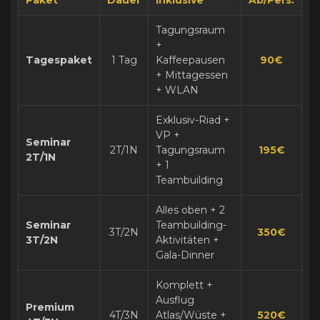
Tagungsraum
+
Tagespaket
1 Tag
Kaffeepausen
90€
+ Mittagessen
+ WLAN
Exklusiv-Riad +
VP +
Seminar
2T/1N
Tagungsraum
195€
2T/1N
+ 1
Teambuilding
Alles oben + 2
Seminar
Teambuilding-
3T/2N
350€
3T/2N
Aktivitäten +
Gala-Dinner
Komplett +
Ausflug
Premium
4T/3N
Atlas/Wüste +
520€