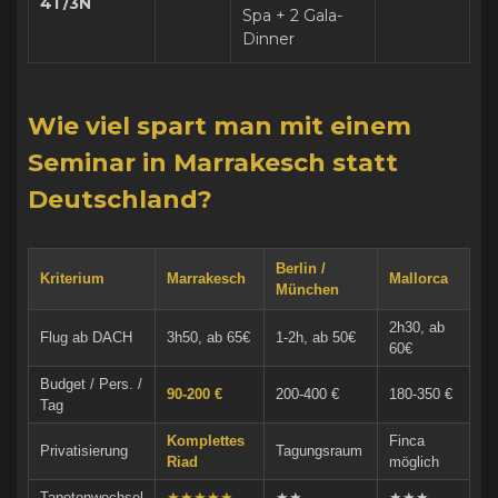
4T/3N
Spa + 2 Gala-
Dinner
Wie viel spart man mit einem
Seminar in Marrakesch statt
Deutschland?
Berlin /
Kriterium
Marrakesch
Mallorca
München
2h30, ab
Flug ab DACH
3h50, ab 65€
1-2h, ab 50€
60€
Budget / Pers. /
90-200 €
200-400 €
180-350 €
Tag
Komplettes
Finca
Privatisierung
Tagungsraum
Riad
möglich
Tapetenwechsel
★★★★★
★★
★★★