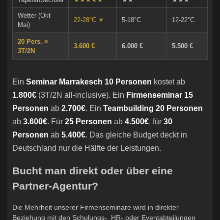
Wetter (Okt-
22-28°C ☀
5-18°C
12-22°C
Mai)
20 Pers. ×
3.600 €
6.000 €
5.500 €
3T/2N
Ein
Seminar Marrakesch 10 Personen
kostet ab
1.800€
(3T/2N all-inclusive). Ein
Firmenseminar 15
Personen
ab
2.700€
. Ein
Teambuilding 20 Personen
ab
3.600€
. Für
25 Personen
ab
4.500€
, für
30
Personen
ab
5.400€
. Das gleiche Budget deckt in
Deutschland nur die Hälfte der Leistungen.
Bucht man direkt oder über eine
Partner-Agentur?
Die Mehrheit unserer Firmenseminare wird in direkter
Beziehung mit den Schulungs-, HR- oder Eventabteilungen