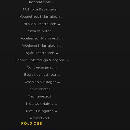
Kontakta oss →
Möhippa & svensexa →
Yogaretreat i Marrakech →
Bröllop i Marrakech →
Sista minuten →
Födelsedag i Marrakech →
Weekend i Marrakech →
Nyår i Marrakech →
Sahara – Merzouga & Zagora →
Conciergetjänst →
Bästa tiden att resa →
Reseplan 3–5 dagar →
Sevärdheter →
Tagine-recept →
Möt kock Naima →
Möt Eric, ägaren →
Presentkort →
FÖLJ OSS