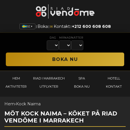
Boka
Kontakt
+212 600 608 608
|
|
|
✉
SE
▼
DAG
MÅNAD
NÄTTER
HEM
RIAD I MARRAKECH
SPA
HOTELL
AKTIVITETER
UTFLYKTER
BOKA NU
KONTAKT
Hem
›
Kock Naima
MÖT KOCK NAIMA – KÖKET PÅ RIAD
VENDÔME I MARRAKECH