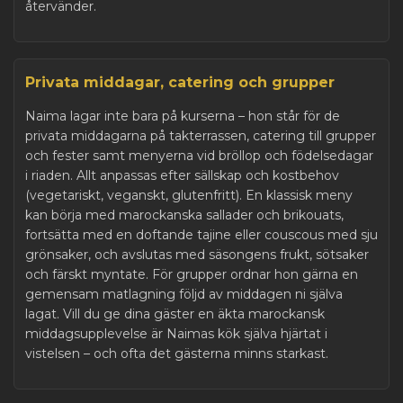
återvänder.
Privata middagar, catering och grupper
Naima lagar inte bara på kurserna – hon står för de
privata middagarna på takterrassen, catering till grupper
och fester samt menyerna vid bröllop och födelsedagar
i riaden. Allt anpassas efter sällskap och kostbehov
(vegetariskt, veganskt, glutenfritt). En klassisk meny
kan börja med marockanska sallader och brikouats,
fortsätta med en doftande tajine eller couscous med sju
grönsaker, och avslutas med säsongens frukt, sötsaker
och färskt myntate. För grupper ordnar hon gärna en
gemensam matlagning följd av middagen ni själva
lagat. Vill du ge dina gäster en äkta marockansk
middagsupplevelse är Naimas kök själva hjärtat i
vistelsen – och ofta det gästerna minns starkast.