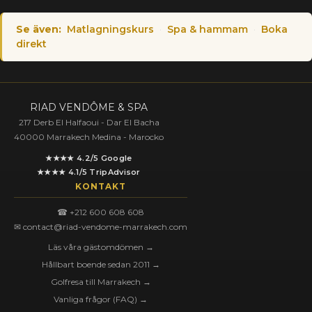
Se även:
Matlagningskurs
·
Spa & hammam
·
Boka
direkt
RIAD VENDÔME & SPA
217 Derb El Halfaoui - Dar El Bacha
40000 Marrakech Medina - Marocko
★★★★ 4.2/5 Google
★★★★ 4.1/5 TripAdvisor
KONTAKT
☎ +212 600 608 608
✉ contact@riad-vendome-marrakech.com
Läs våra gästomdömen →
Hållbart boende sedan 2011 →
Golfresa till Marrakech →
Vanliga frågor (FAQ) →