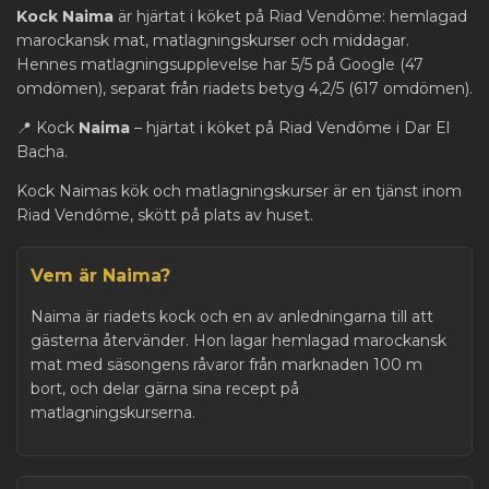
Kock Naima
är hjärtat i köket på Riad Vendôme: hemlagad
marockansk mat, matlagningskurser och middagar.
Hennes matlagningsupplevelse har 5/5 på Google (47
omdömen), separat från riadets betyg 4,2/5 (617 omdömen).
📍 Kock
Naima
– hjärtat i köket på Riad Vendôme i Dar El
Bacha.
Kock Naimas kök och matlagningskurser är en tjänst inom
Riad Vendôme, skött på plats av huset.
Vem är Naima?
Naima är riadets kock och en av anledningarna till att
gästerna återvänder. Hon lagar hemlagad marockansk
mat med säsongens råvaror från marknaden 100 m
bort, och delar gärna sina recept på
matlagningskurserna.