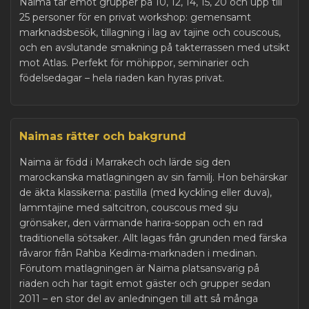
Naima tar emot grupper på 10, 12, 14, 15, 20 och upp till
25 personer för en privat workshop: gemensamt
marknadsbesök, tillagning i lag av tajine och couscous,
och en avslutande smakning på takterrassen med utsikt
mot Atlas. Perfekt för möhippor, seminarier och
födelsedagar – hela riaden kan hyras privat.
Naimas rätter och bakgrund
Naima är född i Marrakech och lärde sig den
marockanska matlagningen av sin familj. Hon behärskar
de äkta klassikerna: pastilla (med kyckling eller duva),
lammtajine med saltcitron, couscous med sju
grönsaker, den värmande harira-soppan och en rad
traditionella sötsaker. Allt lagas från grunden med färska
råvaror från Rahba Kedima-marknaden i medinan.
Förutom matlagningen är Naima platsansvarig på
riaden och har tagit emot gäster och grupper sedan
2011 – en stor del av anledningen till att så många