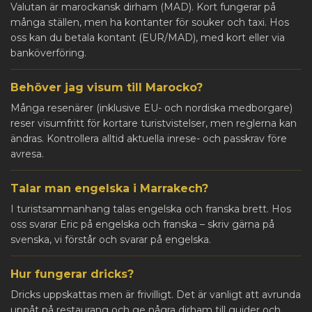
Valutan är marockansk dirham (MAD). Kort fungerar på
många ställen, men ha kontanter för souker och taxi. Hos
oss kan du betala kontant (EUR/MAD), med kort eller via
banköverföring.
Behöver jag visum till Marocko?
Många resenärer (inklusive EU- och nordiska medborgare)
reser visumfritt för kortare turistvistelser, men reglerna kan
ändras. Kontrollera alltid aktuella inrese- och passkrav före
avresa.
Talar man engelska i Marrakech?
I turistsammanhang talas engelska och franska brett. Hos
oss svarar Eric på engelska och franska – skriv gärna på
svenska, vi förstår och svarar på engelska.
Hur fungerar dricks?
Dricks uppskattas men är frivilligt. Det är vanligt att avrunda
uppåt på restaurang och ge några dirham till guider och