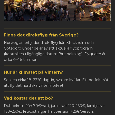
Finns det direktflyg från Sverige?
Norwegian erbjuder direktflyg från Stockholm och
Göteborg under delar av sitt aktuella flygprogram
(kontrollera tillgängliga datum före bokning). Flygtiden är
cirka 4–4,5 timmar.
Hur är klimatet på vintern?
Sol och cirka 18–22°C dagtid, svalare kvällar. Ett perfekt sätt
att fly det nordiska vintermörkret.
Vad kostar det att bo?
Dubbelrum från 70€/natt, juniorsvit 120–160€, familjesvit
160–250€. Frukost ingår; halvpension +25€/person.