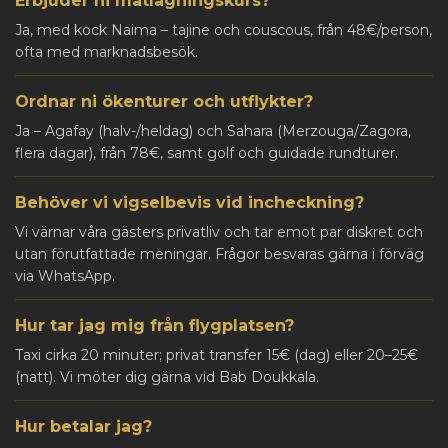
Erbjuder ni matlagningskurs?
Ja, med kock Naima – tajine och couscous, från 48€/person,
ofta med marknadsbesök.
Ordnar ni ökenturer och utflykter?
Ja – Agafay (halv-/heldag) och Sahara (Merzouga/Zagora,
flera dagar), från 78€, samt golf och guidade rundturer.
Behöver vi vigselbevis vid incheckning?
Vi värnar våra gästers privatliv och tar emot par diskret och
utan förutfattade meningar. Frågor besvaras gärna i förväg
via WhatsApp.
Hur tar jag mig från flygplatsen?
Taxi cirka 20 minuter; privat transfer 15€ (dag) eller 20–25€
(natt). Vi möter dig gärna vid Bab Doukkala.
Hur betalar jag?