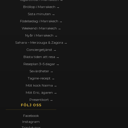
Bröllop i Marrakech →
Sista minuten →
Födelsedag i Marrakech →
Weekend i Marrakech →
Nyår i Marrakech →
Sahara – Merzouga & Zagora →
Conciergetjänst →
Bästa tiden att resa →
Reseplan 3–5 dagar →
Sevärdheter →
Tagine-recept →
Möt kock Naima →
Möt Eric, ägaren →
Presentkort →
FÖLJ OSS
Facebook
Instagram
TripAdvisor