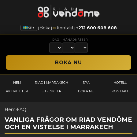
Boka
Kontakt
+212 600 608 608
|
|
|
✉
SE
▼
DAG
MÅNAD
NÄTTER
HEM
RIAD I MARRAKECH
SPA
HOTELL
AKTIVITETER
UTFLYKTER
BOKA NU
KONTAKT
Hem
›
FAQ
VANLIGA FRÅGOR OM RIAD VENDÔME
OCH EN VISTELSE I MARRAKECH