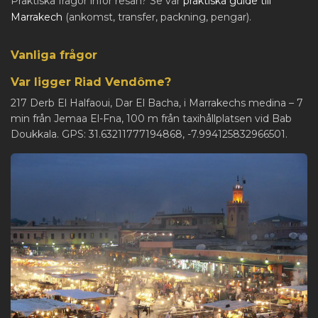
Praktiska frågor inför resan? Se vår
praktiska guide till
Marrakech
(ankomst, transfer, packning, pengar).
Vanliga frågor
Var ligger Riad Vendôme?
217 Derb El Halfaoui, Dar El Bacha, i Marrakechs medina – 7
min från Jemaa El-Fna, 100 m från taxihållplatsen vid Bab
Doukkala. GPS: 31.63211777194868, -7.994125832966501.