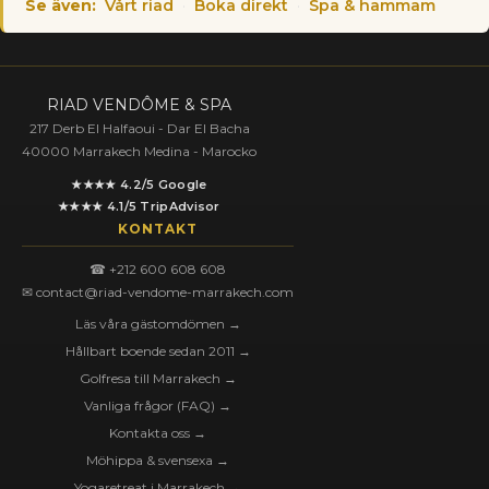
Se även:
Vårt riad
·
Boka direkt
·
Spa & hammam
RIAD VENDÔME & SPA
217 Derb El Halfaoui - Dar El Bacha
40000 Marrakech Medina - Marocko
★★★★ 4.2/5 Google
★★★★ 4.1/5 TripAdvisor
KONTAKT
☎ +212 600 608 608
✉ contact@riad-vendome-marrakech.com
Läs våra gästomdömen →
Hållbart boende sedan 2011 →
Golfresa till Marrakech →
Vanliga frågor (FAQ) →
Kontakta oss →
Möhippa & svensexa →
Yogaretreat i Marrakech →