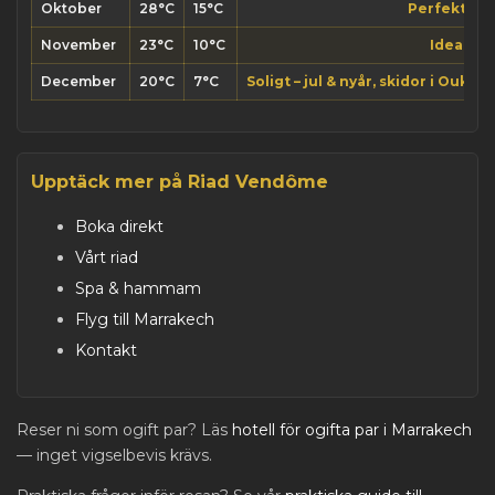
Oktober
28°C
15°C
Perfekt – ö
November
23°C
10°C
Idealiskt
December
20°C
7°C
Soligt – jul & nyår, skidor i Ouka
Upptäck mer på Riad Vendôme
Boka direkt
Vårt riad
Spa & hammam
Flyg till Marrakech
Kontakt
Reser ni som ogift par? Läs
hotell för ogifta par i Marrakech
— inget vigselbevis krävs.