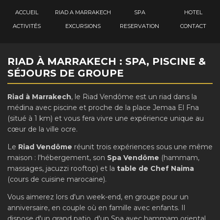
ACCUEIL
RIAD A MARRAKECH
SPA
HOTEL
ACTIVITÉS
EXCURSIONS
RESERVATION
CONTACT
RIAD À MARRAKECH : SPA, PISCINE &
SÉJOURS DE GROUPE
Riad à Marrakech
, le Riad Vendôme est un riad dans la
médina avec piscine et proche de la place Jemaa El Fna
(situé à 1 km) et vous fera vivre une expérience unique au
cœur de la ville ocre.
Le
Riad Vendôme
réunit trois expériences sous une même
maison : l'hébergement, son
Spa Vendôme
(hammam,
massages, jacuzzi rooftop) et la
table de Chef Naima
(cours de cuisine marocaine).
Vous aimerez lors d'un week-end, en groupe pour un
anniversaire, en couple où en famille avec enfants. Il
dispose d'un grand patio, d'un Spa avec hammam oriental,