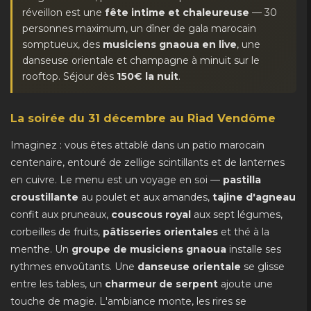
réveillon est une
fête intime et chaleureuse
— 30
personnes maximum, un dîner de gala marocain
somptueux, des
musiciens gnaoua en live
, une
danseuse orientale et champagne à minuit sur le
rooftop. Séjour dès
150€ la nuit
.
La soirée du 31 décembre au Riad Vendôme
Imaginez : vous êtes attablé dans un patio marocain
centenaire, entouré de zellige scintillants et de lanternes
en cuivre. Le menu est un voyage en soi —
pastilla
croustillante
au poulet et aux amandes,
tajine d'agneau
confit aux pruneaux,
couscous royal
aux sept légumes,
corbeilles de fruits,
pâtisseries orientales
et thé à la
menthe. Un
groupe de musiciens gnaoua
installe ses
rythmes envoûtants. Une
danseuse orientale
se glisse
entre les tables, un
charmeur de serpent
ajoute une
touche de magie. L'ambiance monte, les rires se