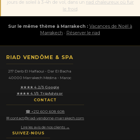
jours de soleil à 3-4h de vol, dans un
riad chaleureux où fuir
le froid
.
Sur le même thème à Marrakech :
Vacances de Noël à
Marrakech
·
Réserver le riad
RIAD VENDÔME & SPA
217 Derb El Halfaoui - Dar El Bacha
40000 Marrakech Médina - Maroc
★★★★ 4.2/5 Google
★★★★ 4.1/5 TripAdvisor
CONTACT
☎ +212 600 608 608
✉ contact@riad-vendome-marrakech.com
Lire les avis de nos clients →
SUIVEZ-NOUS