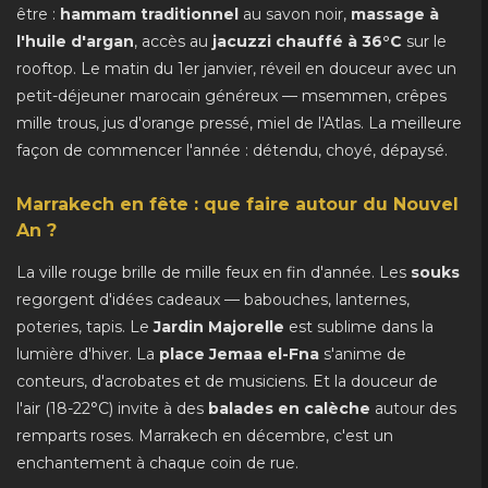
être :
hammam traditionnel
au savon noir,
massage à
l'huile d'argan
, accès au
jacuzzi chauffé à 36°C
sur le
rooftop. Le matin du 1er janvier, réveil en douceur avec un
petit-déjeuner marocain généreux — msemmen, crêpes
mille trous, jus d'orange pressé, miel de l'Atlas. La meilleure
façon de commencer l'année : détendu, choyé, dépaysé.
Marrakech en fête : que faire autour du Nouvel
An ?
La ville rouge brille de mille feux en fin d'année. Les
souks
regorgent d'idées cadeaux — babouches, lanternes,
poteries, tapis. Le
Jardin Majorelle
est sublime dans la
lumière d'hiver. La
place Jemaa el-Fna
s'anime de
conteurs, d'acrobates et de musiciens. Et la douceur de
l'air (18-22°C) invite à des
balades en calèche
autour des
remparts roses. Marrakech en décembre, c'est un
enchantement à chaque coin de rue.