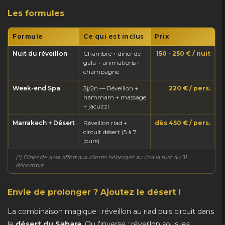
Les formules
Formule
Ce qui est inclus
Prix
Nuit du réveillon
Chambre + dîner de
150 - 250 € / nuit
gala + animations +
champagne
Week-end Spa
3j/2n — Réveillon +
220 € / pers.
hammam + massage
+ jacuzzi
Marrakech + Désert
Réveillon riad +
dès 450 € / pers.
circuit désert (5 à 7
jours)
(*) Dîner de gala offert aux clients hébergés au riad la nuit du 31
décembre.
Envie de prolonger ? Ajoutez le désert !
La combinaison magique : réveillon au riad puis circuit dans
le
désert du Sahara
. Ou l'inverse : réveillon sous les