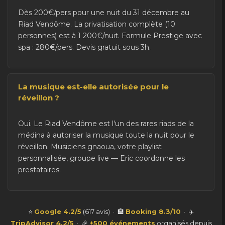
Dès 200€/pers pour une nuit du 31 décembre au
Riad Vendôme. La privatisation complète (10
personnes) est à 1 200€/nuit. Formule Prestige avec
spa : 280€/pers. Devis gratuit sous 3h.
La musique est-elle autorisée pour le
réveillon ?
Oui. Le Riad Vendôme est l'un des rares riads de la
médina à autoriser la musique toute la nuit pour le
réveillon. Musiciens gnaoua, votre playlist
personnalisée, groupe live — Eric coordonne les
prestataires.
⭐
Google 4.2/5
(617 avis) · 🏨
Booking 8.3/10
· ✈️
TripAdvisor 4.2/5
· 🎉
+500 événements
organisés depuis