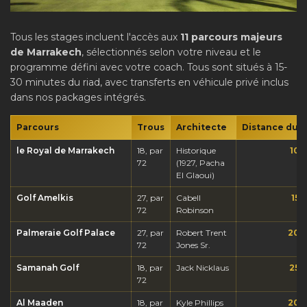
Tous les stages incluent l'accès aux
11 parcours majeurs
de Marrakech
, sélectionnés selon votre niveau et le
programme défini avec votre coach. Tous sont situés à 15-
30 minutes du riad, avec transferts en véhicule privé inclus
dans nos packages intégrés.
Parcours
Trous
Architecte
Distance du r
le Royal de Marrakech
18, par
Historique
10 
72
(1927, Pacha
El Glaoui)
Golf Amelkis
27, par
Cabell
15 
72
Robinson
Palmeraie Golf Palace
27, par
Robert Trent
20 
72
Jones Sr.
Samanah Golf
18, par
Jack Nicklaus
25 
72
Al Maaden
18, par
Kyle Phillips
20 