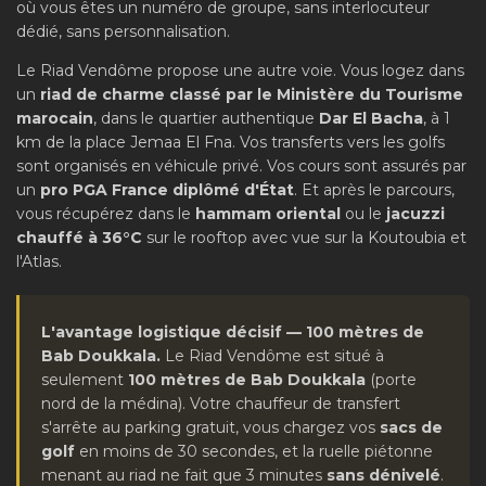
où vous êtes un numéro de groupe, sans interlocuteur
dédié, sans personnalisation.
Le Riad Vendôme propose une autre voie. Vous logez dans
un
riad de charme classé par le Ministère du Tourisme
marocain
, dans le quartier authentique
Dar El Bacha
, à 1
km de la place Jemaa El Fna. Vos transferts vers les golfs
sont organisés en véhicule privé. Vos cours sont assurés par
un
pro PGA France diplômé d'État
. Et après le parcours,
vous récupérez dans le
hammam oriental
ou le
jacuzzi
chauffé à 36°C
sur le rooftop avec vue sur la Koutoubia et
l'Atlas.
L'avantage logistique décisif — 100 mètres de
Bab Doukkala.
Le Riad Vendôme est situé à
seulement
100 mètres de Bab Doukkala
(porte
nord de la médina). Votre chauffeur de transfert
s'arrête au parking gratuit, vous chargez vos
sacs de
golf
en moins de 30 secondes, et la ruelle piétonne
menant au riad ne fait que 3 minutes
sans dénivelé
.