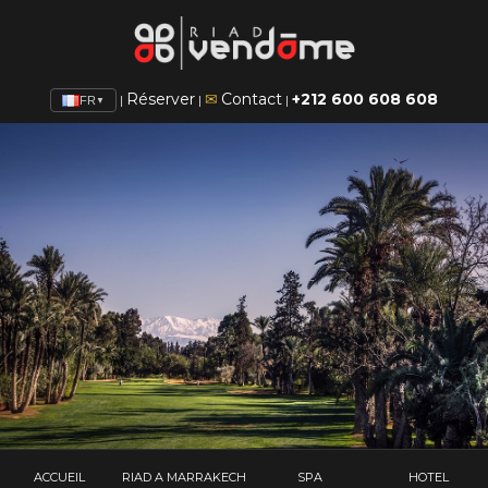
Réserver
✉
Contact
+212 600 608 608
|
|
|
FR
▼
ACCUEIL
RIAD A MARRAKECH
SPA
HOTEL