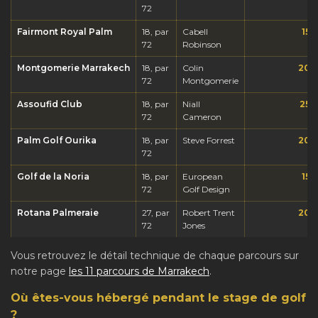
72
Fairmont Royal Palm
18, par
Cabell
15 
72
Robinson
Montgomerie Marrakech
18, par
Colin
20 
72
Montgomerie
Assoufid Club
18, par
Niall
25 
72
Cameron
Palm Golf Ourika
18, par
Steve Forrest
20 
72
Golf de la Noria
18, par
European
15 
72
Golf Design
Rotana Palmeraie
27, par
Robert Trent
20 
72
Jones
Vous retrouvez le détail technique de chaque parcours sur
notre page
les 11 parcours de Marrakech
.
Où êtes-vous hébergé pendant le stage de golf
?