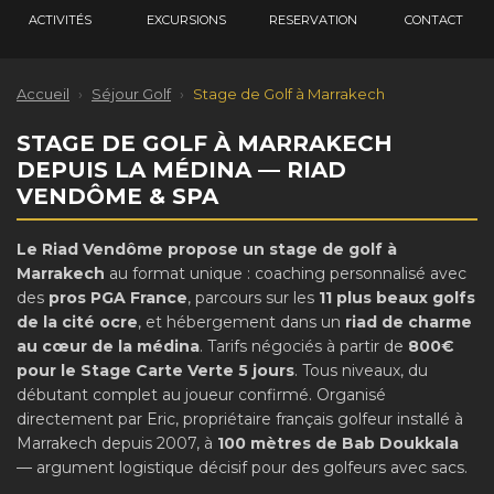
ACTIVITÉS
EXCURSIONS
RESERVATION
CONTACT
Accueil
›
Séjour Golf
›
Stage de Golf à Marrakech
STAGE DE GOLF À MARRAKECH
DEPUIS LA MÉDINA — RIAD
VENDÔME & SPA
Le Riad Vendôme propose un stage de golf à
Marrakech
au format unique : coaching personnalisé avec
des
pros PGA France
, parcours sur les
11 plus beaux golfs
de la cité ocre
, et hébergement dans un
riad de charme
au cœur de la médina
. Tarifs négociés à partir de
800€
pour le Stage Carte Verte 5 jours
. Tous niveaux, du
débutant complet au joueur confirmé. Organisé
directement par Eric, propriétaire français golfeur installé à
Marrakech depuis 2007, à
100 mètres de Bab Doukkala
— argument logistique décisif pour des golfeurs avec sacs.