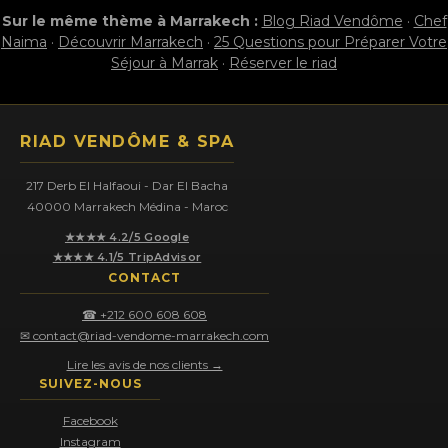
Sur le même thème à Marrakech :
Blog Riad Vendôme
·
Chef
Naima
·
Découvrir Marrakech
·
25 Questions pour Préparer Votre
Séjour à Marrak
·
Réserver le riad
RIAD VENDÔME & SPA
217 Derb El Halfaoui - Dar El Bacha
40000 Marrakech Médina - Maroc
★★★★ 4.2/5 Google
★★★★ 4.1/5 TripAdvisor
CONTACT
☎ +212 600 608 608
✉ contact@riad-vendome-marrakech.com
Lire les avis de nos clients →
SUIVEZ-NOUS
Facebook
Instagram