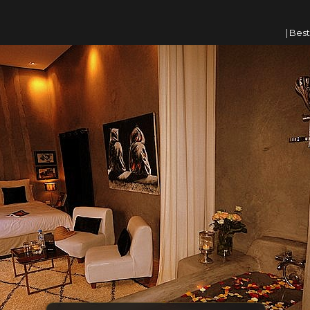
|
Besti