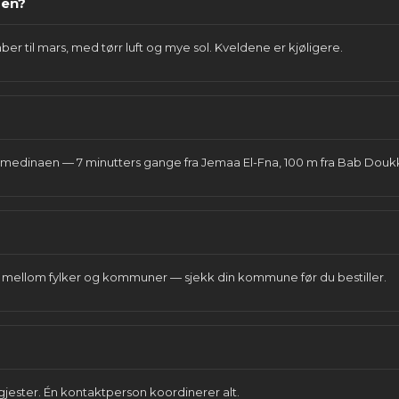
ren?
er til mars, med tørr luft og mye sol. Kveldene er kjøligere.
, i medinaen — 7 minutters gange fra Jemaa El-Fna, 100 m fra Bab Douk
 mellom fylker og kommuner — sjekk din kommune før du bestiller.
45 gjester. Én kontaktperson koordinerer alt.