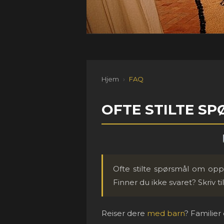
Hjem
›
FAQ
OFTE STILTE S
Ofte stilte spørsmål om op
Finner du ikke svaret? Skriv t
Reiser dere
med barn
? Familier