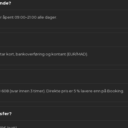
ende?
er åpent 09:00–21:00 alle dager.
ar kort, bankoverføring og kontant (EUR/MAD).
08 (svar innen 3 timer). Direkte pris er 5 % lavere enn på Booking.
sfer?
25€ (natt).