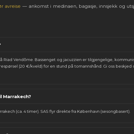
r avreise
— ankomst i medinaen, bagasje, innsjekk og uts
?
e på Riad Vendôme. Bassenget og jacuzzien er tilgjengelige, kommuni
respørsel (20 €/kveld) for en stund på tomannshånd. Gi oss beskj
til Marrakech?
rakech (ca. 4 timer). SAS flyr direkte fra København (sesongbasert).