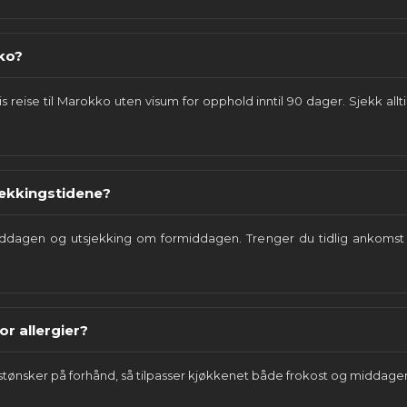
ko?
s reise til Marokko uten visum for opphold inntil 90 dager. Sjekk all
jekkingstidene?
iddagen og utsjekking om formiddagen. Trenger du tidlig ankomst e
or allergier?
kostønsker på forhånd, så tilpasser kjøkkenet både frokost og middager