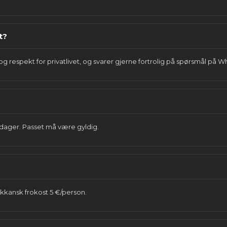
t?
 og respekt for privatlivet, og svarer gjerne fortrolig på spørsmål på
90 dager. Passet må være gyldig.
kkansk frokost 5 €/person.