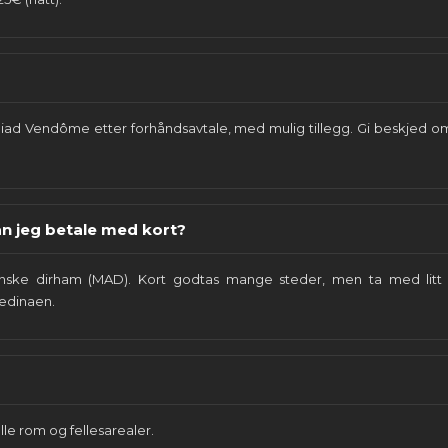
Riad Vendôme etter forhåndsavtale, med mulig tillegg. Gi beskjed o
an jeg betale med kort?
ske dirham (MAD). Kort godtas mange steder, men ta med litt k
medinaen.
 alle rom og fellesarealer.