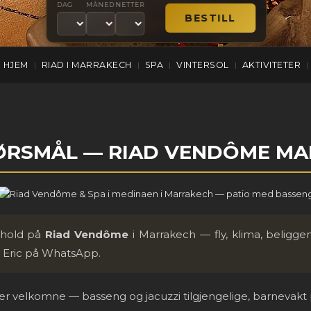
DAG
MÅNED
NETTER
HJEM
RIAD I MARRAKECH
SPA
VINTERSOL
AKTIVITETER
|
|
|
|
|
PØRSMÅL — RIAD VENDÔME M
phold på
Riad Vendôme
i Marrakech — fly, klima, beliggenh
il Eric på WhatsApp.
 er velkomne — basseng og jacuzzi tilgjengelige, barnevakt 