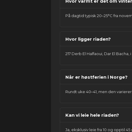
Hvor varmt er det om vinte
På dagtid typisk 20–25°C fra novemb
Hvor ligger riaden?
217 Derb El Halfaoui, Dar El Bacha
Når er høstferien i Norge?
Rundt uke 40–41, men den varierer
Kan vi leie hele riaden?
Ja, eksklusiv leie fra 10 og opptil 