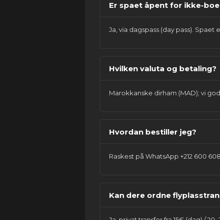
Er spaet åpent for ikke-bo
Ja, via dagspass (day pass). Spaet 
Hvilken valuta og betaling?
Marokkanske dirham (MAD); vi godt
Hvordan bestiller jeg?
Raskest på WhatsApp +212 600 608 6
Kan dere ordne flyplasstran
Ja, privat transfer fra 15€ (dag) / 20–