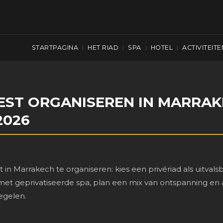
STARTPAGINA
HET RIAD
SPA
HOTEL
ACTIVITEITE
|
|
|
|
EST ORGANISEREN IN MARRAK
2026
t in Marrakech te organiseren: kies een privériad als uitvals
 geprivatiseerde spa, plan een mix van ontspanning en act
egelen.