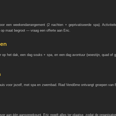
r een weekendarrangement (2 nachten + geprivatiseerde spa). Activiteit
op maat begroot — vraag een offerte aan Eric.
nen
op het dak, een dag souks + spa, en een dag avontuur (woestijn, quad of g
n
t huis voor jezelf, met spa en zwembad. Riad Vendôme ontvangt groepen van 8
 over aan één aanspreekpunt. Eric regelt alles ter plaatse, zodat de organisato