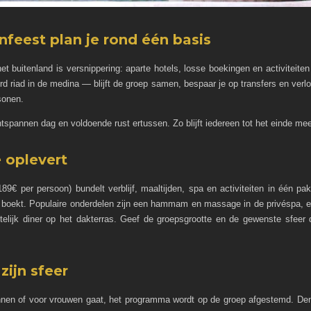
nfeest plan je rond één basis
het buitenland is versnippering: aparte hotels, losse boekingen en activiteiten
rd riad in de medina — blijft de groep samen, bespaar je op transfers en verl
sonen.
spannen dag en voldoende rust ertussen. Zo blijft iedereen tot het einde me
e oplevert
f 189€ per persoon) bundelt verblijf, maaltijden, spa en activiteiten in één
os boekt. Populaire onderdelen zijn een hammam en massage in de privéspa, e
lijk diner op het dakterras. Geef de groepsgrootte en de gewenste sfeer 
zijn sfeer
annen of voor vrouwen gaat, het programma wordt op de groep afgestemd. D