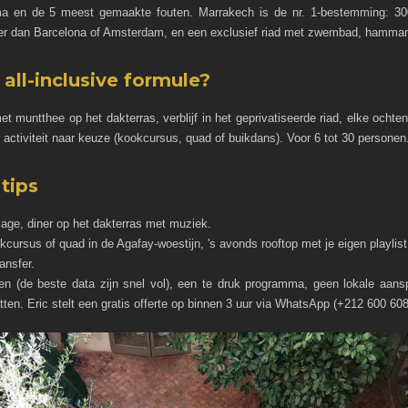
ramma en de 5 meest gemaakte fouten. Marrakech is de nr. 1-bestemming: 3
per dan Barcelona of Amsterdam, en een exclusief riad met zwembad, hamma
 all-inclusive formule?
t muntthee op het dakterras, verblijf in het geprivatiseerde riad, elke ochte
tiviteit naar keuze (kookcursus, quad of buikdans). Voor 6 tot 30 personen
tips
e, diner op het dakterras met muziek.
cursus of quad in de Agafay-woestijn, 's avonds rooftop met je eigen playlist
ansfer.
n (de beste data zijn snel vol), een te druk programma, geen lokale aansp
tten. Eric stelt een gratis offerte op binnen 3 uur via WhatsApp (+212 600 608