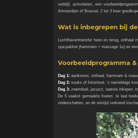
verblijf, activiteiten, een voorbeeldprog
Amsterdam of Brussel, 2 tot 3 keer goedko
Wat is inbegrepen bij de
Luchthaventransfer heen en terug, onthaal me
spa-pakket (hammam + massage 1u) en een ac
Voorbeeldprogramma & 
Dag 1:
aankomst, onthaal, hammam & massag
Dag 2:
souks of fotoshoot, 's namiddags kook
Dag 3:
zwembad, jacuzzi, laatste inkopen, tr
De 5 vaakst gemaakte fouten: te laat boeke
onderschatten, en de reistijd verkeerd inscha