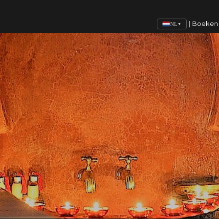
Boeken
|
NL
▼