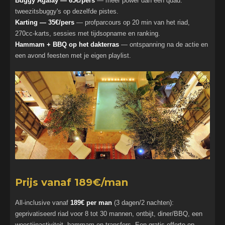
Buggy Agafay — 65€/pers
— meer power dan een quad:
tweezitsbuggy's op dezelfde pistes.
Karting — 35€/pers
— profparcours op 20 min van het riad,
270cc-karts, sessies met tijdsopname en ranking.
Hammam + BBQ op het dakterras
— ontspanning na de actie en
een avond feesten met je eigen playlist.
Prijs vanaf 189€/man
All-inclusive vanaf
189€ per man
(3 dagen/2 nachten):
geprivatiseerd riad voor 8 tot 30 mannen, ontbijt, diner/BBQ, een
woestijnactiviteit, hammam en transfers. Een gratis offerte op