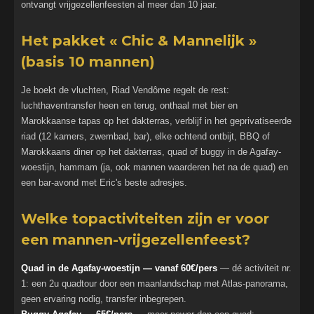
ontvangt vrijgezellenfeesten al meer dan 10 jaar.
Het pakket « Chic & Mannelijk »
(basis 10 mannen)
Je boekt de vluchten, Riad Vendôme regelt de rest:
luchthaventransfer heen en terug, onthaal met bier en
Marokkaanse tapas op het dakterras, verblijf in het geprivatiseerde
riad (12 kamers, zwembad, bar), elke ochtend ontbijt, BBQ of
Marokkaans diner op het dakterras, quad of buggy in de Agafay-
woestijn, hammam (ja, ook mannen waarderen het na de quad) en
een bar-avond met Eric's beste adresjes.
Welke topactiviteiten zijn er voor
een mannen-vrijgezellenfeest?
Quad in de Agafay-woestijn — vanaf 60€/pers
— dé activiteit nr.
1: een 2u quadtour door een maanlandschap met Atlas-panorama,
geen ervaring nodig, transfer inbegrepen.