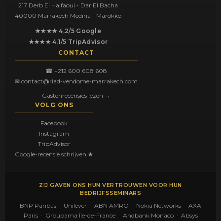
217 Derb El Halfaoui - Dar El Bacha
40000 Marrakech Medina - Marokko
★★★★ 4,2/5 Google
★★★★ 4,1/5 TripAdvisor
CONTACT
☎ +212 600 608 608
✉ contact@riad-vendome-marrakech.com
Gastenrecensies lezen →
VOLG ONS
Facebook
Instagram
TripAdvisor
Google-recensie schrijven ★
ZIJ GAVEN ONS HUN VERTROUWEN VOOR HUN
BEDRIJFSSEMINARS
BNP Paribas · Unilever · ABN AMRO · Nokia Networks · AXA
Paris · Groupama Île-de-France · Andbank Monaco · Absys