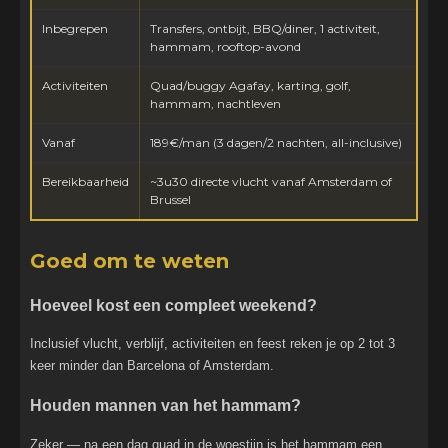
Inbegrepen
Transfers, ontbijt, BBQ/diner, 1 activiteit,
hammam, rooftop-avond
Activiteiten
Quad/buggy Agafay, karting, golf,
hammam, nachtleven
Vanaf
189€/man (3 dagen/2 nachten, all-inclusive)
Bereikbaarheid
~3u30 directe vlucht vanaf Amsterdam of
Brussel
Goed om te weten
Hoeveel kost een compleet weekend?
Inclusief vlucht, verblijf, activiteiten en feest reken je op 2 tot 3
keer minder dan Barcelona of Amsterdam.
Houden mannen van het hammam?
Zeker — na een dag quad in de woestijn is het hammam een