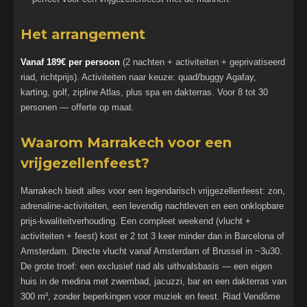
Het arrangement
Vanaf 189€ per persoon
(2 nachten + activiteiten + geprivatiseerd
riad, richtprijs). Activiteiten naar keuze: quad/buggy Agafay,
karting, golf, zipline Atlas, plus spa en dakterras. Voor 8 tot 30
personen — offerte op maat.
Waarom Marrakech voor een
vrijgezellenfeest?
Marrakech biedt alles voor een legendarisch vrijgezellenfeest: zon,
adrenaline-activiteiten, een levendig nachtleven en een onklopbare
prijs-kwaliteitverhouding. Een compleet weekend (vlucht +
activiteiten + feest) kost er 2 tot 3 keer minder dan in Barcelona of
Amsterdam. Directe vlucht vanaf Amsterdam of Brussel in ~3u30.
De grote troef: een exclusief riad als uithvalsbasis — een eigen
huis in de medina met zwembad, jacuzzi, bar en een dakterras van
300 m², zonder beperkingen voor muziek en feest. Riad Vendôme