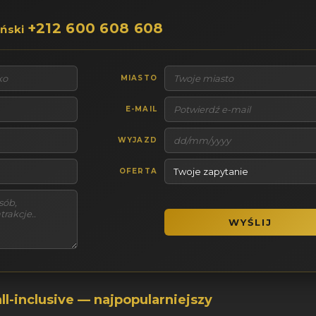
+212 600 608 608
eński
MIASTO
E-MAIL
WYJAZD
OFERTA
ll-inclusive — najpopularniejszy