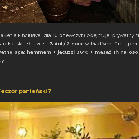
iet all-inclusive (dla 10 dziewczyn) obejmuje: prywatny tra
arokańskie słodycze,
3 dni / 2 noce
w Riad Vendôme, pełne
atne spa: hammam + jacuzzi 36°C + masaż 1h na oso
y.
ieczór panieński?