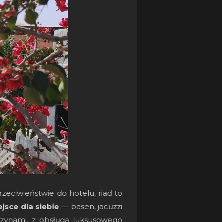
rzeciwieństwie do hotelu, riad to
ejsce dla siebie
— basen, jacuzzi
czynami, z obsługą luksusowego