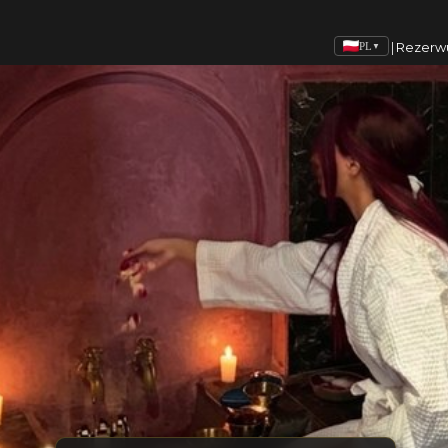
|
Rezerw
PL
▼