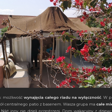
m: możliwość
wynajęcia całego riadu na wyłączność
. W p
ół centralnego patio z basenem. Wasza grupa ma
całe mi
ikt inny nie dzieli przestrzeni. Dom wakacyjny z dziew