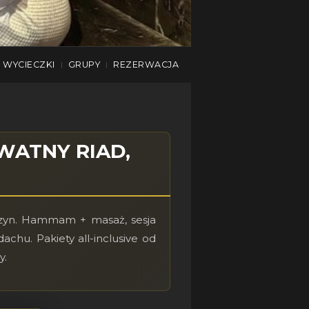
WYCIECZKI
GRUPY
REZERWACJA
|
|
WATNY RIAD,
czyn. Hammam + masaż, sesja
chu. Pakiety all-inclusive od
y.