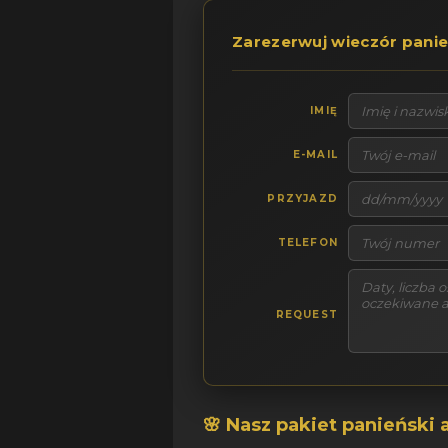
Zarezerwuj wieczór pani
IMIĘ
E-MAIL
PRZYJAZD
TELEFON
REQUEST
🌸 Nasz pakiet panieński a