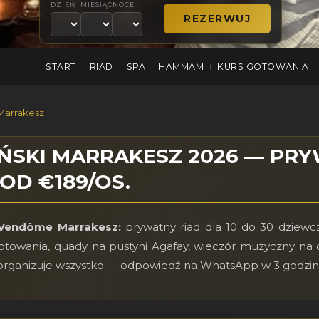
DZIEŃ
MIESIĄC
NOCE
START
RIAD
SPA
HAMMAM
KURS GOTOWANIA
|
|
|
|
|
Marrakesz
ŃSKI MARRAKESZ 2026 — PRY
 OD €189/OS.
 Vendôme Marrakesz:
prywatny riad dla 10 do 30 dziew
towania, quady na pustyni Agafay, wieczór muzyczny na da
c organizuje wszystko — odpowiedź na WhatsApp w 3 godzin