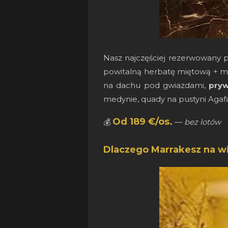
Nasz najczęściej rezerwowany pak
powitalną herbatę miętową + m
na dachu pod gwiazdami,
pryw
medynie, quady na pustyni Agafa
Od 189 €/os.
💰
—
bez lotów
Dlaczego Marrakesz na w