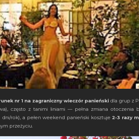
runek nr 1 na zagraniczny wieczór panieński
dla grup z P
a), często z tanimi liniami — pełna zmiana otoczenia 
 dni/rok), a pełen weekend panieński kosztuje
2-3 razy m
ym przeżyciu.