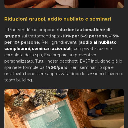
Riduzioni gruppi, addio nubilato e seminari
Il Riad Vendôme propone
riduzioni automatiche di
gruppo
sui trattamenti spa:
-10% per 6-9 persone
,
-15%
per 10+ persone
. Per i grandi eventi (
addio al nubilato
,
compleanni
,
seminari aziendali
) con privatizzazione
completa dello spa, Eric prepara un preventivo
personalizzato. Tutti i nostri pacchetti EVJF includono già lo
spa nelle formule da
145€/pers
. Per i seminari, lo spa è
un'attività benessere apprezzata dopo le sessioni di lavoro o
team building.