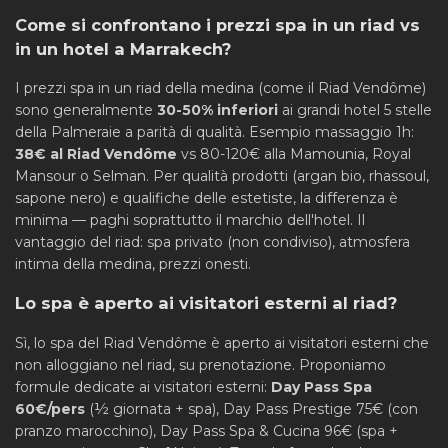
Come si confrontano i prezzi spa in un riad vs
in un hotel a Marrakech?
I prezzi spa in un riad della medina (come il Riad Vendôme)
sono generalmente
30-50% inferiori
ai grandi hotel 5 stelle
della Palmeraie a parità di qualità. Esempio massaggio 1h:
38€ al Riad Vendôme
vs 80-120€ alla Mamounia, Royal
Mansour o Selman. Per qualità prodotti (argan bio, rhassoul,
sapone nero) e qualifiche delle estetiste, la differenza è
minima — paghi soprattutto il marchio dell'hotel. Il
vantaggio del riad: spa privato (non condiviso), atmosfera
intima della medina, prezzi onesti.
Lo spa è aperto ai visitatori esterni al riad?
Sì, lo spa del Riad Vendôme è aperto ai visitatori esterni che
non alloggiano nel riad, su prenotazione. Proponiamo
formule dedicate ai visitatori esterni:
Day Pass Spa
60€/pers
(½ giornata + spa), Day Pass Prestige 75€ (con
pranzo marocchino), Day Pass Spa & Cucina 96€ (spa +