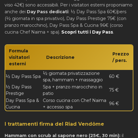
viso 42€) sono accessibili. Per i visitatori esterni proponiamo
anche dei
Day Pass dedicati
: ½ Day Pass Spa 60€/pers
(½ giornata in spa privativo), Day Pass Prestige 75€ (con
pranzo marocchino), Day Pass Spa & Cucina 96€ (corso
cucina Chef Naima + spa).
Scopri tutti i Day Pass
.
Formula
Prezzo
visitatori
Descrizione
/ pers.
esterni
½ giornata privatizzazione
½ Day Pass Spa
60 €
spa, hammam + massaggio
½ Day Pass
Spa + pranzo marocchino in
75 €
Prestige
patio
Day Pass Spa &
Corso cucina con Chef Naima
96 €
Cucina
+ accesso spa
I trattamenti firma del Riad Vendôme
Hammam con scrub al sapone nero (25€, 30 min):
il