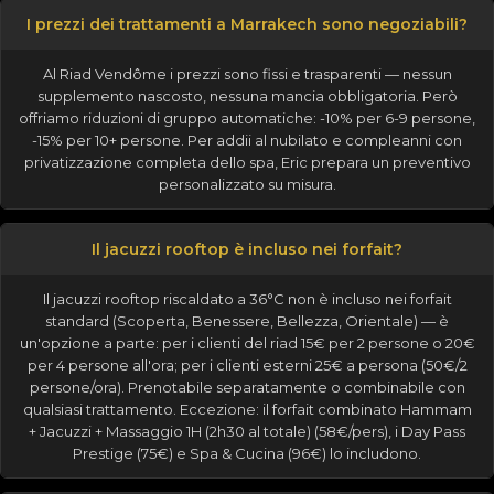
I prezzi dei trattamenti a Marrakech sono negoziabili?
Al Riad Vendôme i prezzi sono fissi e trasparenti — nessun
supplemento nascosto, nessuna mancia obbligatoria. Però
offriamo riduzioni di gruppo automatiche: -10% per 6-9 persone,
-15% per 10+ persone. Per addii al nubilato e compleanni con
privatizzazione completa dello spa, Eric prepara un preventivo
personalizzato su misura.
Il jacuzzi rooftop è incluso nei forfait?
Il jacuzzi rooftop riscaldato a 36°C non è incluso nei forfait
standard (Scoperta, Benessere, Bellezza, Orientale) — è
un'opzione a parte: per i clienti del riad 15€ per 2 persone o 20€
per 4 persone all'ora; per i clienti esterni 25€ a persona (50€/2
persone/ora). Prenotabile separatamente o combinabile con
qualsiasi trattamento. Eccezione: il forfait combinato Hammam
+ Jacuzzi + Massaggio 1H (2h30 al totale) (58€/pers), i Day Pass
Prestige (75€) e Spa & Cucina (96€) lo includono.