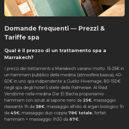
Domande frequenti — Prezzi &
Tariffe spa
Qual è il prezzo di un trattamento spa a
Marrakech?
I prezzi dei trattamenti a Marrakech variano molto: 15-25€ in
un hammam pubblico della medina (atmosfera basica), 40-
60€ in uno spa indipendente a Guéliz-Hivernage, 80-150€
negli spa degli hotel 5 stelle della Palmeraie. Al Riad
Vendôme nella medina Dar El Bacha proponiamo:
hammam con scrub al sapone nero da
25€
, massaggio
rilassante 1h da
38€
, massaggio all'olio di argan biologico 1h
da
45€
, massaggio duo coppia
78€ totale
, forfait
hammam + massaggio 1h30 da
67€
.