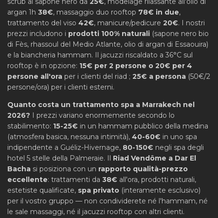
scrub al sapone nero da
25€
, modelage rilassante all'olio di
argan 1h
38€
, massaggio duo rooftop
78€ in due
,
trattamento del viso
42€
, manicure/pedicure
20€
. I nostri
prezzi includono i
prodotti 100% naturali
(sapone nero bio
di Fès, rhassoul del Medio Atlante, olio di argan di Essaouira)
e la biancheria hammam. Il jacuzzi riscaldato a 36°C sul
rooftop è in opzione:
15€ per 2 persone o 20€ per 4
persone all'ora
per i clienti del riad ;
25€ a persona
(50€/2
persone/ora) per i clienti esterni.
Quanto costa un trattamento spa a Marrakech nel
2026?
I prezzi variano enormemente secondo lo
stabilimento:
15-25€
in un hammam pubblico della medina
(atmosfera basica, nessuna intimità),
40-60€
in uno spa
indipendente a Guéliz-Hivernage,
80-150€
negli spa degli
hotel 5 stelle della Palmeraie. Il
Riad Vendôme a Dar El
Bacha
si posiziona con un
rapporto qualità-prezzo
eccellente
: trattamenti da
38€
all'ora, prodotti naturali,
estetiste qualificate,
spa privato
(interamente esclusivo)
per il vostro gruppo — non condividerete né l'hammam, né
le sale massaggi, né il jacuzzi rooftop con altri clienti.