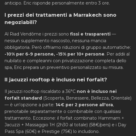
anticipo. Eric risponde personalmente entro 3 ore.
I prezzi dei trattamenti a Marrakech sono
negoziabili?
Al Riad Vendôme i prezzi sono
fissi e trasparenti
—
nessun supplemento nascosto, nessuna mancia
obbligatoria. Però offriamo riduzioni di gruppo automatiche:
-10% per 6-9 persone, -15% per 10+ persone
. Per addii al
nubilato e compleanni con privatizzazione completa dello
spa, Eric prepara un preventivo personalizzato su misura.
Il jacuzzi rooftop è incluso nei forfait?
Il jacuzzi rooftop riscaldato a 36°C
non è incluso nei
forfait standard
(Scoperta, Benessere, Bellezza, Orientale)
— è un'opzione a parte:
14€ per 2 persone all'ora
,
prenotabile separatamente o combinabile con qualsiasi
trattamento. Eccezione: il forfait combinato Hammam +
Jacuzzi + Massaggio 1H (2h30 al totale) (58€/pers) e i Day
Pass Spa (60€) e Prestige (75€) lo includono.