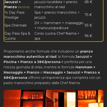
Jacuzzi +
jacuzzi riscaldata + pranzo
68 €
Pranzo
marocchino al riad
[NUOVO]
½ Day Pass
Spa + pranzo marocchino +
75 €
Prestige
jacuzzi
2H — hammam + massaggio
Spa Orientale
93 €
+ manicure/pedicure
Day Pass Spa &
Corso cucina Chef Naima +
96 €
Cucina
spa
Proponiamo anche formule che includono un
pranzo
marocchino autentico al riad
: la formula
Jacuzzi +
Piscina + Pranzo a 38€/persona
è perfetta per una
mezza giornata di relax, mentre le formule
Hammam +
Massaggio + Pranzo
o
Massaggio + Jacuzzi + Pranzo a
68€/persona
offrono un'esperienza spa completa con un
pasto marocchino preparato dalla Chef Naima.