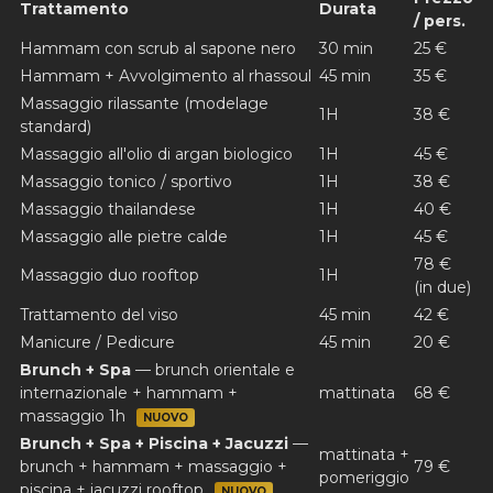
Trattamento
Durata
/ pers.
Hammam con scrub al sapone nero
30 min
25 €
Hammam + Avvolgimento al rhassoul
45 min
35 €
Massaggio rilassante (modelage
1H
38 €
standard)
Massaggio all'olio di argan biologico
1H
45 €
Massaggio tonico / sportivo
1H
38 €
Massaggio thailandese
1H
40 €
Massaggio alle pietre calde
1H
45 €
78 €
Massaggio duo rooftop
1H
(in due)
Trattamento del viso
45 min
42 €
Manicure / Pedicure
45 min
20 €
Brunch + Spa
— brunch orientale e
internazionale + hammam +
mattinata
68 €
massaggio 1h
NUOVO
Brunch + Spa + Piscina + Jacuzzi
—
mattinata +
brunch + hammam + massaggio +
79 €
pomeriggio
piscina + jacuzzi rooftop
NUOVO