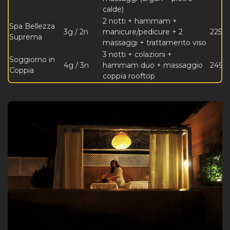
calde)
2 notti + hammam +
Spa Bellezza
3g / 2n
manicure/pedicure + 2
225 €
Suprema
massaggi + trattamento viso
3 notti + colazioni +
Soggiorno in
4g / 3n
hammam duo + massaggio
249 
Coppia
coppia rooftop