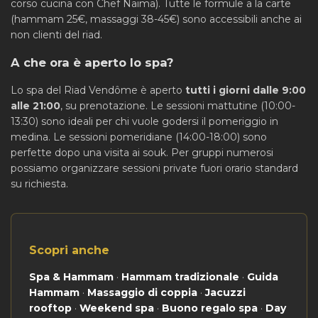
corso cucina con Chef Naima). Tutte le formule a la carte
(hammam 25€, massaggi 38-45€) sono accessibili anche ai
non clienti del riad.
A che ora è aperto lo spa?
Lo spa del Riad Vendôme è aperto
tutti i giorni dalle 9:00
alle 21:00
, su prenotazione. Le sessioni mattutine (10:00-
13:30) sono ideali per chi vuole godersi il pomeriggio in
medina. Le sessioni pomeridiane (14:00-18:00) sono
perfette dopo una visita ai souk. Per gruppi numerosi
possiamo organizzare sessioni private fuori orario standard
su richiesta.
Scopri anche
Spa & Hammam
·
Hammam tradizionale
·
Guida
Hammam
·
Massaggio di coppia
·
Jacuzzi
rooftop
·
Weekend spa
·
Buono regalo spa
·
Day