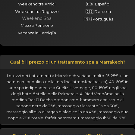
Weekend tra Amici
🇪🇸 Español
Weekend tra Ragazze
🇩🇪 Deutsch
Weekend Spa
🇵🇹 Português
Mezza Pensione
Vacanza in Famiglia
Qual è il prezzo di un trattamento spa a Marrakech?
I prezzi dei trattamenti a Marrakech variano molto: 15-25€ in un
hammam pubblico della medina (atmosfera basica), 40-60€ in
uno spa indipendente a Guéliz-Hivernage, 80-150€ negli spa
degli hotel 5 stelle della Palmeraie. Al Riad Vendôme nella
medina Dar El Bacha proponiamo: hammam con scrub al
sapone nero da 25€, massaggio rilassante 1h da 38€,
massaggio all'olio di argan biologico 1h da 45€, massaggio duo
coppia 78€ totale, forfait hammam + massaggio 1h30 da 67€.