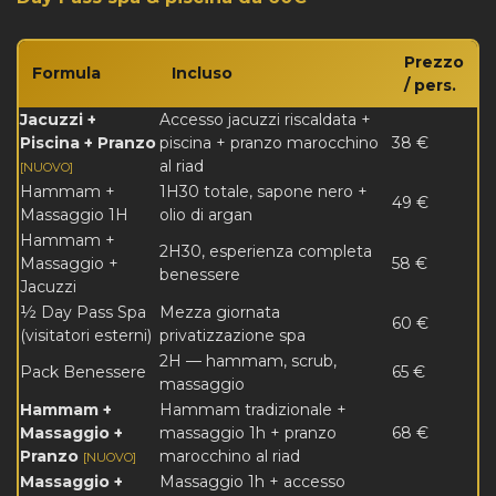
Prezzo
Formula
Incluso
/ pers.
Jacuzzi +
Accesso jacuzzi riscaldata +
Piscina + Pranzo
piscina + pranzo marocchino
38 €
al riad
[NUOVO]
Hammam +
1H30 totale, sapone nero +
49 €
Massaggio 1H
olio di argan
Hammam +
2H30, esperienza completa
Massaggio +
58 €
benessere
Jacuzzi
½ Day Pass Spa
Mezza giornata
60 €
(visitatori esterni)
privatizzazione spa
2H — hammam, scrub,
Pack Benessere
65 €
massaggio
Hammam +
Hammam tradizionale +
Massaggio +
massaggio 1h + pranzo
68 €
Pranzo
marocchino al riad
[NUOVO]
Massaggio +
Massaggio 1h + accesso