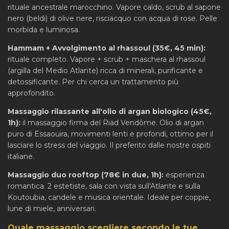
rituale ancestrale marocchino. Vapore caldo, scrub al sapone
nero (beldi) di olive nere, risciacquo con acqua di rose. Pelle
morbida e luminosa.
Hammam + Avvolgimento al rhassoul (35€, 45 min):
rituale completo. Vapore + scrub + maschera al rhassoul
(argilla del Medio Atlante) ricca di minerali, purificante e
detossificante. Per chi cerca un trattamento più
approfondito.
Massaggio rilassante all'olio di argan biologico (45€,
1h):
il massaggio firma del Riad Vendôme. Olio di argan
puro di Essaouira, movimenti lenti e profondi, ottimo per il
lasciare lo stress del viaggio. Il preferito dalle nostre ospiti
italiane.
Massaggio duo rooftop (78€ in due, 1h):
esperienza
romantica. 2 estetiste, sala con vista sull'Atlante e sulla
Koutoubia, candele e musica orientale. Ideale per coppie,
lune di miele, anniversari.
Quale massaggio scegliere secondo le tue