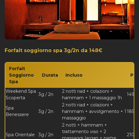
Forfait soggiorno spa 3g/2n da 148€
Forfait
Soggiorno
Durata
Incluso
Pre
Spa
Weekend Spa
2 notti riad + colazioni +
3g / 2n
149 €
Scoperta
hammam + 1 massaggio 1h
2 notti riad + colazioni +
Spa
3g / 2n
hammam + avvolgimento + 1
185 €
Benessere
massaggio
2 notti + hammam +
trattamento viso + 2
Spa Orientale
3g / 2n
210 €
massaggi (argan + pietre