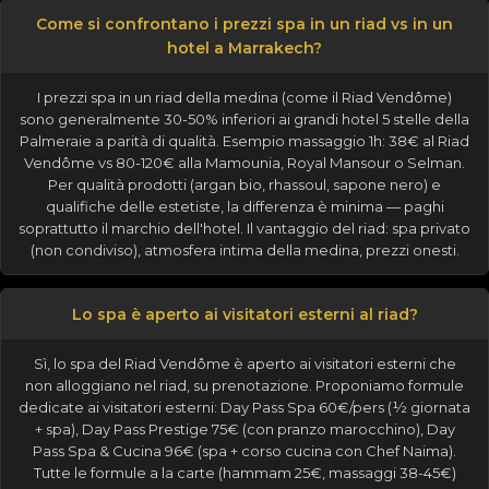
Come si confrontano i prezzi spa in un riad vs in un
hotel a Marrakech?
I prezzi spa in un riad della medina (come il Riad Vendôme)
sono generalmente 30-50% inferiori ai grandi hotel 5 stelle della
Palmeraie a parità di qualità. Esempio massaggio 1h: 38€ al Riad
Vendôme vs 80-120€ alla Mamounia, Royal Mansour o Selman.
Per qualità prodotti (argan bio, rhassoul, sapone nero) e
qualifiche delle estetiste, la differenza è minima — paghi
soprattutto il marchio dell'hotel. Il vantaggio del riad: spa privato
(non condiviso), atmosfera intima della medina, prezzi onesti.
Lo spa è aperto ai visitatori esterni al riad?
Sì, lo spa del Riad Vendôme è aperto ai visitatori esterni che
non alloggiano nel riad, su prenotazione. Proponiamo formule
dedicate ai visitatori esterni: Day Pass Spa 60€/pers (½ giornata
+ spa), Day Pass Prestige 75€ (con pranzo marocchino), Day
Pass Spa & Cucina 96€ (spa + corso cucina con Chef Naima).
Tutte le formule a la carte (hammam 25€, massaggi 38-45€)