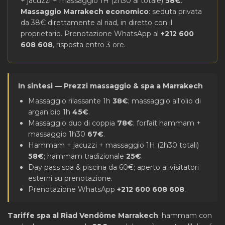
+ jacuzzi + massaggio 1H (2h30 al totale)
58€
.
Massaggio Marrakech economico
: seduta privata
da 38€ direttamente al riad, in diretto con il
proprietario. Prenotazione WhatsApp al
+212 600
608 608
, risposta entro 3 ore.
In sintesi — Prezzi massaggio & spa a Marrakech
Massaggio rilassante 1h
38€
; massaggio all'olio di
argan bio 1h
45€
.
Massaggio duo di coppia
78€
; forfait hammam +
massaggio 1h30
67€
.
Hammam + jacuzzi + massaggio 1H (2h30 totali)
58€
; hammam tradizionale
25€
.
Day pass spa & piscina da 60€; aperto ai visitatori
esterni su prenotazione.
Prenotazione WhatsApp
+212 600 608 608
.
Tariffe spa al Riad Vendôme Marrakech
: hammam con