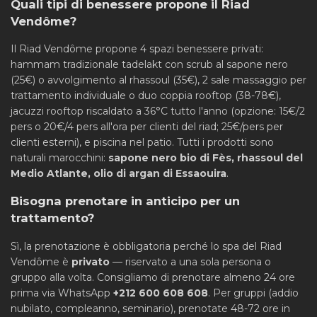
Quali tipi di benessere propone il Riad
Vendôme?
Il Riad Vendôme propone 4 spazi benessere privati:
hammam tradizionale tadelakt con scrub al sapone nero
(25€) o avvolgimento al rhassoul (35€), 2 sale massaggio per
trattamento individuale o duo coppia rooftop (38-78€),
jacuzzi rooftop riscaldato a 36°C tutto l'anno (opzione: 15€/2
pers o 20€/4 pers all'ora per clienti del riad; 25€/pers per
clienti esterni), e piscina nel patio. Tutti i prodotti sono
naturali marocchini:
sapone nero bio di Fès, rhassoul del
Medio Atlante, olio di argan di Essaouira
.
Bisogna prenotare in anticipo per un
trattamento?
Sì, la prenotazione è obbligatoria perché lo spa del Riad
Vendôme è
privato
— riservato a una sola persona o
gruppo alla volta. Consigliamo di prenotare almeno 24 ore
prima via WhatsApp
+212 600 608 608
. Per gruppi (addio
nubilato, compleanno, seminario), prenotate 48-72 ore in