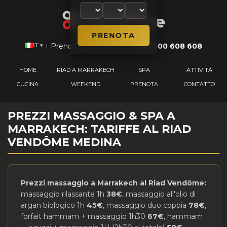
Prenota
✉
Contatto
+212 600 608 608
IT ▾
|
|
|
HOME
RIAD A MARRAKECH
SPA
ATTIVITÀ
CUCINA
WEEKEND
PRENOTA
CONTATTO
PREZZI MASSAGGIO & SPA A
MARRAKECH: TARIFFE AL RIAD
VENDÔME MEDINA
Prezzi massaggio a Marrakech al Riad Vendôme:
massaggio rilassante 1h
38€
, massaggio all'olio di
argan biologico 1h
45€
, massaggio duo coppia
78€
,
forfait hammam + massaggio 1h30
67€
, hammam