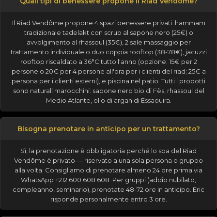
Quali tipi di benessere propone il Riad Vendôme?
Il Riad Vendôme propone 4 spazi benessere privati: hammam
tradizionale tadelakt con scrub al sapone nero (25€) o
avvolgimento al rhassoul (35€), 2 sale massaggio per
trattamento individuale o duo coppia rooftop (38-78€), jacuzzi
rooftop riscaldato a 36°C tutto l'anno (opzione: 15€ per 2
persone o 20€ per 4 persone all'ora per i clienti del riad; 25€ a
persona per i clienti esterni), e piscina nel patio. Tutti i prodotti
sono naturali marocchini: sapone nero bio di Fès, rhassoul del
Medio Atlante, olio di argan di Essaouira.
Bisogna prenotare in anticipo per un trattamento?
Sì, la prenotazione è obbligatoria perché lo spa del Riad
Vendôme è privato — riservato a una sola persona o gruppo
alla volta. Consigliamo di prenotare almeno 24 ore prima via
WhatsApp +212 600 608 608. Per gruppi (addio nubilato,
compleanno, seminario), prenotate 48-72 ore in anticipo. Eric
risponde personalmente entro 3 ore.