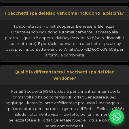
I pacchetti spa del Riad Vendôme includono la piscina?
I pacchetti spa (Forfait Scoperta, Benessere, Bellezza,
Orientale) non includono automaticamente l'accesso alla
piscina — quella è coperta dai Day Pass (da 60€/pers, disponibili
aprile-ottobre). È possibile abbinare un pacchetto spa al day
pass piscina: contattare Eric su WhatsApp +212 600 608 608 per
la formula combinata.
Qual è la differenza tra i pacchetti spa del Riad
Vendôme?
Il Forfait Scoperta (49€) è ideale per chi fa il hammam per la
prima volta o ha poco tempo. Il Forfait Benessere (60€)
aggiunge il kessa (guanto esfoliante) e prolunga il massaggio —
il più prenotato per una mezza giornata. Il Forfait Bellezza (85€)
include trattamento viso — perfetto per un momento di
bellezza totale. Il Forfait Orientale (93€) è il rituale completo
senza compromessi.