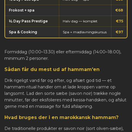
Frokost + spa
€68
½ Day Pass Prestige
Halv dag — komplet
€75
Spa & Cooking
Spa + madlavningskursus
€97
Formiddag (10:00–13:30) eller eftermiddag (14:00–18:00),
minimum 2 personer.
Sådan får du mest ud af hammam'en
Drik rigeligt vand før og efter, og afsæt god tid — et
hammam-ritual handler om at lade kroppen varme op
langsomt. Lad den sorte sæbe (savon noir) trække nogle
minutter, før der eksfolieres med kessa-handsken, og afslut
gerne med en massage for fuld afslapning.
Hvad bruges der i en marokkansk hammam?
De traditionelle produkter er savon noir (sort oliven-sæbe),