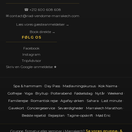
☎ +212 600 608 608
✉ contact@riad-vendome-marrakech.com
Læs vores gæsteanmeldelser →
Book direkte →
FØLG OS
Facebook
Instagram
TripAdvisor
Skriv en Google-anmeldelse ★
Spa & hammam
·
Day Pass
·
Madlavningskursus
·
Kok Naima
·
Golfrejse
·
Yoga
·
Bryllup
·
Polterabend
·
Fødselsdag
·
Nytår
·
Weekend
·
Familierejse
·
Romantisk rejse
·
Agafay-ørken
·
Sahara
·
Last minute
·
Gavekort
·
Conciergeservice
·
Seværdigheder
·
Marrakech Marathon
·
Bedste rejsetid
·
Rejseplan
·
Tagine-opskrift
·
Mød Eric
Gruppe, firmatur eller seminar i Marrakech?
Se vores gruppe- &