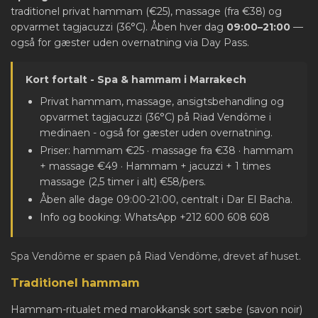
traditionel privat hammam (€25), massage (fra €38) og
opvarmet tagjacuzzi (36°C). Åben hver dag
09:00–21:00
—
også for gæster uden overnatning via Day Pass.
Kort fortalt - Spa & hammam i Marrakech
Privat hammam, massage, ansigtsbehandling og
opvarmet tagjacuzzi (36°C) på Riad Vendôme i
medinaen - også for gæster uden overnatning.
Priser: hammam €25 · massage fra €38 · hammam
+ massage €49 · Hammam + jacuzzi + 1 times
massage (2,5 timer i alt) €58/pers.
Åben alle dage 09:00-21:00, centralt i Dar El Bacha.
Info og booking: WhatsApp +212 600 608 608
Spa Vendôme er spaen på Riad Vendôme, drevet af huset.
Traditionel hammam
Hammam-ritualet med marokkansk sort sæbe (savon noir)