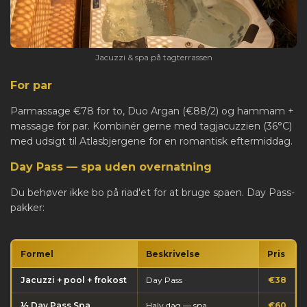
Jacuzzi & spa på tagterrassen
For par
Parmassage €78 for to, Duo Argan (€88/2) og hammam +
massage for par. Kombinér gerne med tagjacuzzien (36°C)
med udsigt til Atlasbjergene for en romantisk eftermiddag.
Day Pass — spa uden overnatning
Du behøver ikke bo på riad'et for at bruge spaen. Day Pass-
pakker:
Formel
Beskrivelse
Pris
Jacuzzi + pool + frokost
Day Pass
€38
½ Day Pass Spa
Halv dag — spa
€60