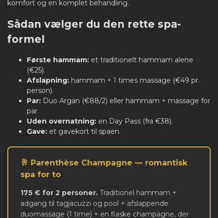
komfort og en komplet behandling.
Sådan vælger du den rette spa-
formel
Første hammam:
et traditionelt hammam alene
(€25).
Afslapning:
hammam + 1 times massage (€49 pr.
person).
Par:
Duo Argan (€88/2) eller hammam + massage for
par.
Uden overnatning:
en
Day Pass
(fra €38).
Gave:
et
gavekort
til spaen.
🥂 Parenthèse Champagne — romantisk
spa for to
175 € for 2 personer.
Traditionel hammam +
adgang til tagjacuzzi og pool + afslappende
duomassage (1 time) + en flaske champagne, der