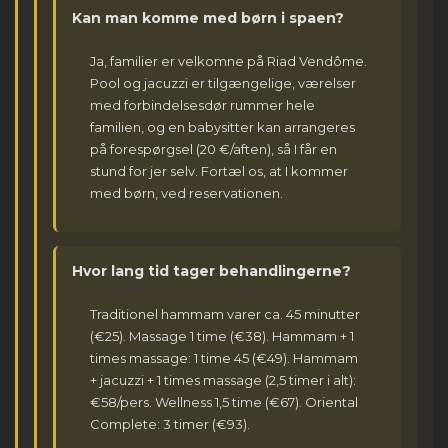
Kan man komme med børn i spaen?
Ja, familier er velkomne på Riad Vendôme.
Pool og jacuzzi er tilgængelige, værelser
med forbindelsesdør rummer hele
familien, og en babysitter kan arrangeres
på forespørgsel (20 €/aften), så I får en
stund for jer selv. Fortæl os, at I kommer
med børn, ved reservationen.
Hvor lang tid tager behandlingerne?
Traditionel hammam varer ca. 45 minutter
(€25). Massage 1 time (€38). Hammam + 1
times massage: 1 time 45 (€49). Hammam
+ jacuzzi + 1 times massage (2,5 timer i alt):
€58/pers. Wellness 1,5 time (€67). Oriental
Complete: 3 timer (€93).