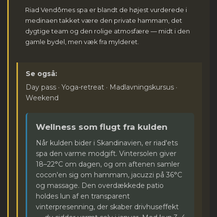
Riad Vendômes spa er blandt de højest vurderede i
medinaen takket være den private hammam, det
dygtige team og den rolige atmosfære — midt i den
gamle bydel, men væk fra mylderet.
Se også:
Day pass
·
Yoga-retreat
·
Madlavningskursus
·
Weekend
Wellness som flugt fra kulden
Når kulden bider i Skandinavien, er riad'ets
spa den varme modgift. Vintersolen giver
18–22°C om dagen, og om aftenen samler
cocon'en sig om hammam, jacuzzi på 36°C
og massage. Den overdækkede patio
holdes lun af en transparent
vinterpresenning, der skaber drivhuseffekt