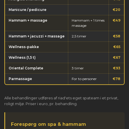
Manicure / pedicure
€20
Hammam + massage
Hammam + 1 times
€49
massage
Hammam + jacuzzi + massage
2,5 timer
€58
Wellness-pakke
€65
Wellness (1,5 t)
€67
Oriental Complete
3 timer
€93
Parmassage
For to personer
€78
Alle behandlinger udføres af riad'ets eget spateam i et privat,
roligt miljø. Priser i euro, pr. behandling.
Forespørg om spa & hammam