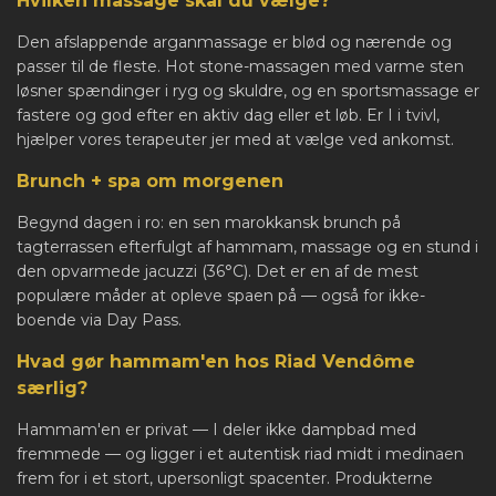
Hvilken massage skal du vælge?
Den afslappende arganmassage er blød og nærende og
passer til de fleste. Hot stone-massagen med varme sten
løsner spændinger i ryg og skuldre, og en sportsmassage er
fastere og god efter en aktiv dag eller et løb. Er I i tvivl,
hjælper vores terapeuter jer med at vælge ved ankomst.
Brunch + spa om morgenen
Begynd dagen i ro: en sen marokkansk brunch på
tagterrassen efterfulgt af hammam, massage og en stund i
den opvarmede jacuzzi (36°C). Det er en af de mest
populære måder at opleve spaen på — også for ikke-
boende via Day Pass.
Hvad gør hammam'en hos Riad Vendôme
særlig?
Hammam'en er privat — I deler ikke dampbad med
fremmede — og ligger i et autentisk riad midt i medinaen
frem for i et stort, upersonligt spacenter. Produkterne