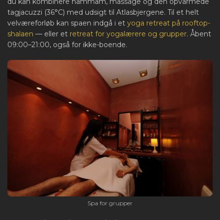
du kan kombinere hammam, massage og den opvarmede
tagjacuzzi (36°C) med udsigt til Atlasbjergene. Til et helt
velværeforløb kan spaen indgå i et
yoga retreat på rooftop-
shalaen
— eller et
retreat for yogalærere og grupper
. Åbent
09:00–21:00, også for ikke-boende.
Spa for grupper