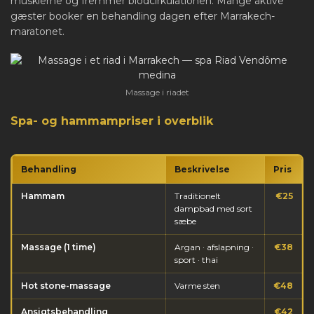
musklerne og fremmer blodcirkulationen. Mange aktive
gæster booker en behandling dagen efter Marrakech-
maratonet.
Massage i riadet
Spa- og hammampriser i overblik
Behandling
Beskrivelse
Pris
Hammam
Traditionelt
€25
dampbad med sort
sæbe
Massage (1 time)
Argan · afslapning ·
€38
sport · thai
Hot stone-massage
Varme sten
€48
Ansigtsbehandling
€42