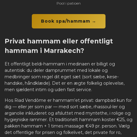
Pool i patioen
Book spa/hammam →
Privat hammam eller offentligt
hammam i Marrakech?
Et offentligt beldi-hammam i medinaen er billigt og
autentisk: du deler damprummet med lokale og
medbringer som regel dit eget sæt (sort sæbe, kese-
handske, håndklæde). Det er en ægte folkelig oplevelse,
men sjældent intim og uden fast service.
Hos Riad Vendôme er hammam'et privat: dampbad kun for
dig — eller jer som par — med sort sæbe, rhassoul-ler og
arganolie inkluderet og afsluttet med myntethe, i rolige og
hygiejniske rammer. Et traditionelt hammam koster €25, og
pakken hammam + 1 times massage €49 pr. person. Vælg
det offentlige for prisen og folkelivet, det private for ro,