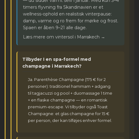
— du sidder varmt selv i januar. Med kun 3–4
timers flyvning fra Skandinavien er et
wellness-ophold en realistisk vinterpause:
damp, varme og ro frem for mørke og frost.
Spaen er åben 9–21 alle dage.
Læs mere om vintersol i Marrakech →
Tilbyder I en spa-formel med
champagne i Marrakech?
Ja. Parenthèse Champagne (175 € for 2
personer): traditionel hammam + adgang
til tagjacuzzi og pool + duomassage 1 time
+ en flaske champagne — en romantisk
premium-escape. Vi tilbyder også Toast
Champagne: et glas champagne for 15 €
per person, der kan tilføjes enhver formel.