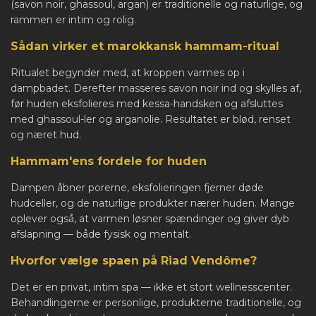
(savon noir, ghassoul, argan) er traditionelle og naturlige, og
rammen er intim og rolig.
Sådan virker et marokkansk hammam-ritual
Ritualet begynder med, at kroppen varmes op i
dampbadet. Derefter masseres savon noir ind og skylles af,
før huden eksfolieres med kessa-handsken og afsluttes
med ghassoul-ler og arganolie. Resultatet er blød, renset
og næret hud.
Hammam'ens fordele for huden
Dampen åbner porerne, eksfolieringen fjerner døde
hudceller, og de naturlige produkter nærer huden. Mange
oplever også, at varmen løsner spændinger og giver dyb
afslapning — både fysisk og mentalt.
Hvorfor vælge spaen på Riad Vendôme?
Det er en privat, intim spa — ikke et stort wellnesscenter.
Behandlingerne er personlige, produkterne traditionelle, og