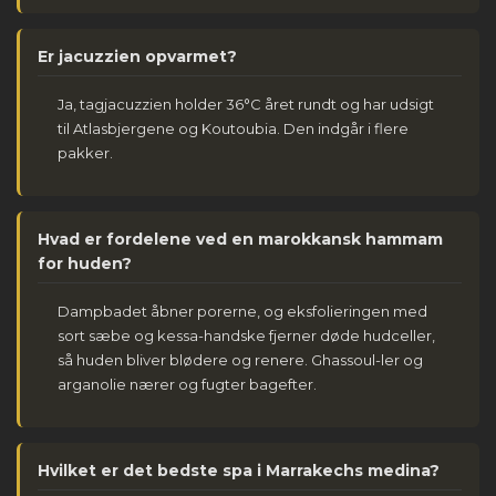
Er jacuzzien opvarmet?
Ja, tagjacuzzien holder 36°C året rundt og har udsigt
til Atlasbjergene og Koutoubia. Den indgår i flere
pakker.
Hvad er fordelene ved en marokkansk hammam
for huden?
Dampbadet åbner porerne, og eksfolieringen med
sort sæbe og kessa-handske fjerner døde hudceller,
så huden bliver blødere og renere. Ghassoul-ler og
arganolie nærer og fugter bagefter.
Hvilket er det bedste spa i Marrakechs medina?