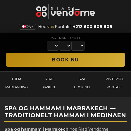
Book
Kontakt
+212 600 608 608
|
|
|
✉
DA
▼
DAG
MÅNED
NÆTTER
HJEM
RIAD
SPA
VINTERSOL
MADLAVNING
ØRKEN
BOOK NU
KONTAKT
SPA OG HAMMAM I MARRAKECH —
TRADITIONELT HAMMAM I MEDINAEN
Spa og hammam i Marrakech
hos Riad Vendôme: