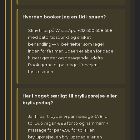
Hvordan booker jeg en tid i spaen?
Skriv til os på WhatsApp +212 600 608 608
med dato, tidspunkt og ønsket
behandling — vi bekræfter som regel
inden for få timer. Spaen er åben for både
husets gæster og besøgende udefra.
Book gerne et par dage i forvejen i
højsæsonen.
Har I noget særligt til bryllupsrejse eller
bryllupsdag?
Ja. Til par tilbyder vi parmassage €78 for
to, Duo Argan €88 for to og hammam +
massage for par €98 for to. Til en
bryllupsrejse, en bryllupsdag eller en