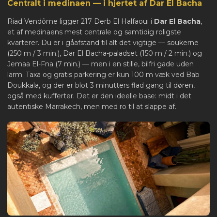
Centralt i medinaen — i hjertet af Dar El Bacha
Riad Vendôme ligger 217 Derb El Halfaoui i
Dar El Bacha
,
et af medinaens mest centrale og samtidig roligste
kvarterer. Du er i gåafstand til alt det vigtige — soukerne
(250 m / 3 min.), Dar El Bacha-paladset (150 m / 2 min.) og
Jemaa El-Fna (7 min.) — men i en stille, bilfri gade uden
larm. Taxa og gratis parkering er kun 100 m væk ved Bab
Doukkala, og der er blot 3 minutters flad gang til døren,
også med kufferter. Det er den ideelle base: midt i det
autentiske Marrakech, men med ro til at slappe af.