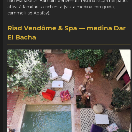
riad Marrakech. Bambini benvenuti. Piscina sicura nel patio,
attività familiari su richiesta (visita medina con guida,
cammelli ad Agafay).
Riad Vendôme & Spa — medina Dar
El Bacha