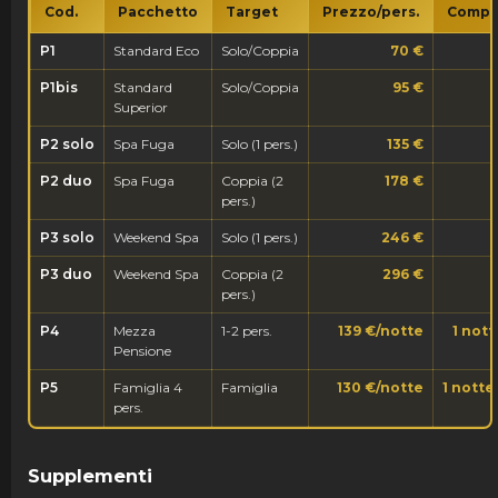
Cod.
Pacchetto
Target
Prezzo/pers.
Compo
P1
Standard Eco
Solo/Coppia
70 €
P1bis
Standard
Solo/Coppia
95 €
Superior
P2 solo
Spa Fuga
Solo (1 pers.)
135 €
P2 duo
Spa Fuga
Coppia (2
178 €
pers.)
P3 solo
Weekend Spa
Solo (1 pers.)
246 €
P3 duo
Weekend Spa
Coppia (2
296 €
pers.)
P4
Mezza
1-2 pers.
139 €/notte
1 nott
Pensione
P5
Famiglia 4
Famiglia
130 €/notte
1 notte
pers.
Supplementi