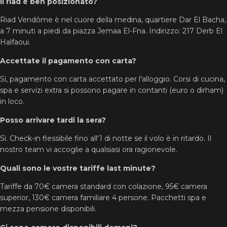
Il riad è ben posizionato?
Riad Vendôme è nel cuore della medina, quartiere Dar El Bacha,
a 7 minuti a piedi da piazza Jemaa El-Fna. Indirizzo: 217 Derb El
Halfaoui.
Accettate il pagamento con carta?
Sì, pagamento con carta accettato per l'alloggio. Corsi di cucina,
spa e servizi extra si possono pagare in contanti (euro o dirham)
in loco.
Posso arrivare tardi la sera?
Sì. Check-in flessibile fino all'1 di notte se il volo è in ritardo. Il
nostro team vi accoglie a qualsiasi ora ragionevole.
Quali sono le vostre tariffe last minute?
Tariffe da 70€ camera standard con colazione, 95€ camera
superior, 130€ camera familiare 4 persone. Pacchetti spa e
mezza pensione disponibili.