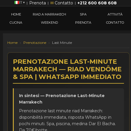
Prenota
✉
Contatto
+212 600 608 608
IT ▾
|
|
|
HOME
RIAD A MARRAKECH
SPA
ATTIVITÀ
CUCINA
WEEKEND
PRENOTA
CONTATTO
Home
›
Prenotazione
›
Last Minute
PRENOTAZIONE LAST-MINUTE
MARRAKECH — RIAD VENDÔME
& SPA | WHATSAPP IMMEDIATO
In sintesi — Prenotazione Last-Minute
Marrakech
Prenotazione last minute riad Marrakech:
disponibilità immediata, risposta WhatsApp in
pochi minuti. Spa, piscina, medina Dar El Bacha.
Da 70€/notte.