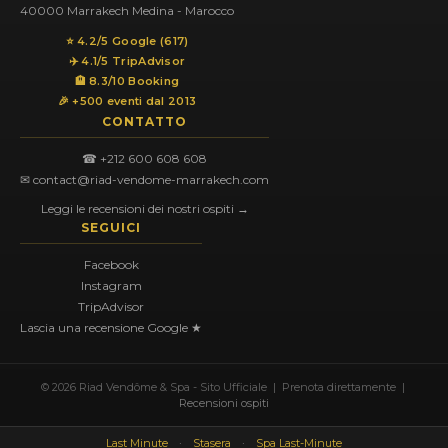
40000 Marrakech Medina - Marocco
⭐ 4.2/5 Google (617)
✈️ 4.1/5 TripAdvisor
🏨 8.3/10 Booking
🎉 +500 eventi dal 2013
CONTATTO
☎ +212 600 608 608
✉ contact@riad-vendome-marrakech.com
Leggi le recensioni dei nostri ospiti →
SEGUICI
Facebook
Instagram
TripAdvisor
Lascia una recensione Google ★
© 2026 Riad Vendôme & Spa - Sito Ufficiale | Prenota direttamente |
Recensioni ospiti
Last Minute
·
Stasera
·
Spa Last-Minute