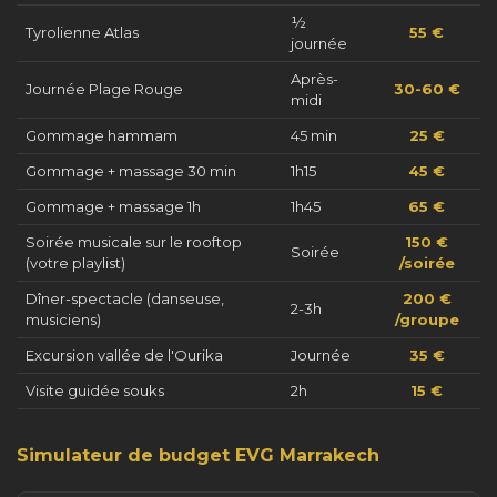
½
Tyrolienne Atlas
55 €
journée
Après-
Journée Plage Rouge
30-60 €
midi
Gommage hammam
45 min
25 €
Gommage + massage 30 min
1h15
45 €
Gommage + massage 1h
1h45
65 €
Soirée musicale sur le rooftop
150 €
Soirée
(votre playlist)
/soirée
Dîner-spectacle (danseuse,
200 €
2-3h
musiciens)
/groupe
Excursion vallée de l'Ourika
Journée
35 €
Visite guidée souks
2h
15 €
Simulateur de budget EVG Marrakech