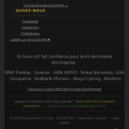
Lire les avis de nos clients →
SUIVEZ-NOUS
Facebook
Instagram
TripAdvisor
Laisser un avis Google ★
Ils nous ont fait confiance pour leurs séminaires
d'entreprise :
BNP Paribas · Unilever · ABN AMRO · Nokia Networks · AXA
· Groupama · Andbank Monaco · Absys Cyborg · Nestenn
Découvrir notre offre séminaires d'entreprise
Voyage d'incentive, séminaire, groupe ?
Notre offre DMC & réceptif
Marrakech »
|
Démarche écoresponsable depuis 2011
© 2026 Riad Vendôme & Spa - Site Officiel | Réservation directe : |
Avis
clients