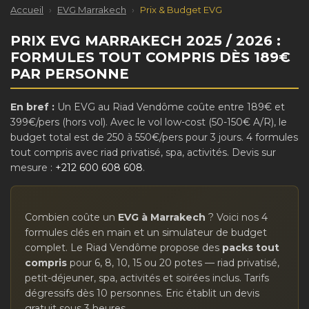
Accueil
›
EVG Marrakech
›
Prix & Budget EVG
PRIX EVG MARRAKECH 2025 / 2026 :
FORMULES TOUT COMPRIS DÈS 189€
PAR PERSONNE
En bref :
Un EVG au Riad Vendôme coûte entre 189€ et
399€/pers (hors vol). Avec le vol low-cost (50-150€ A/R), le
budget total est de 250 à 550€/pers pour 3 jours. 4 formules
tout compris avec riad privatisé, spa, activités. Devis sur
mesure :
+212 600 608 608
.
Combien coûte un
EVG à Marrakech
? Voici nos 4
formules clés en main et un simulateur de budget
complet. Le Riad Vendôme propose des
packs tout
compris
pour 6, 8, 10, 15 ou 20 potes — riad privatisé,
petit-déjeuner, spa, activités et soirées inclus. Tarifs
dégressifs dès 10 personnes. Eric établit un devis
gratuit sous 3 heures.