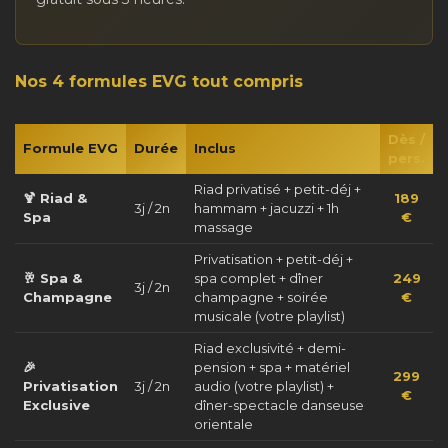
Nos 4 formules EVG tout compris
Dès /
Formule EVG
Durée
Inclus
pers.
Riad privatisé + petit-déj +
🍹 Riad &
189
3j / 2n
hammam + jacuzzi + 1h
Spa
€
massage
Privatisation + petit-déj +
🥂 Spa &
spa complet + dîner
249
3j / 2n
Champagne
champagne + soirée
€
musicale (votre playlist)
Riad exclusivité + demi-
🎉
pension + spa + matériel
299
Privatisation
3j / 2n
audio (votre playlist) +
€
Exclusive
dîner-spectacle danseuse
orientale