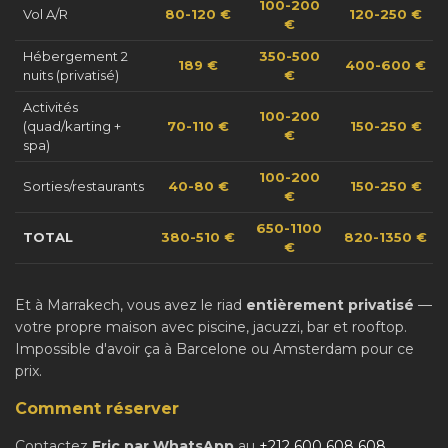
100-200
Vol A/R
80-120 €
120-250 €
€
Hébergement 2
350-500
189 €
400-600 €
nuits (privatisé)
€
Activités
100-200
(quad/karting +
70-110 €
150-250 €
€
spa)
100-200
Sorties/restaurants
40-80 €
150-250 €
€
650-1100
TOTAL
380-510 €
820-1350 €
€
Et à Marrakech, vous avez le riad
entièrement privatisé
—
votre propre maison avec piscine, jacuzzi, bar et rooftop.
Impossible d'avoir ça à Barcelone ou Amsterdam pour ce
prix.
Comment réserver
Contactez
Eric par WhatsApp
au
+212 600 608 608
.