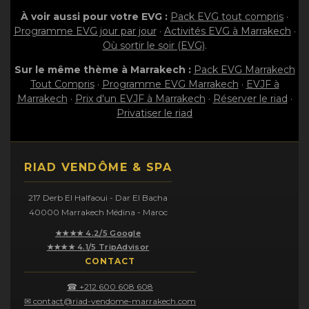
À voir aussi pour votre EVG :
Pack EVG tout compris
·
Programme EVG jour par jour
·
Activités EVG à Marrakech
·
Où sortir le soir (EVG)
.
Sur le même thème à Marrakech :
Pack EVG Marrakech
Tout Compris
·
Programme EVG Marrakech
·
EVJF à
Marrakech
·
Prix d'un EVJF à Marrakech
·
Réserver le riad
·
Privatiser le riad
RIAD VENDÔME & SPA
217 Derb El Halfaoui - Dar El Bacha
40000 Marrakech Médina - Maroc
★★★★ 4.2/5 Google
★★★★ 4.1/5 TripAdvisor
CONTACT
☎ +212 600 608 608
✉ contact@riad-vendome-marrakech.com