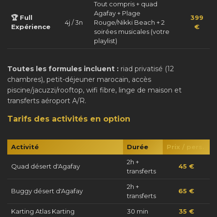
Tout compris + quad
Agafay + Plage
🏆 Full
399
4j / 3n
Rouge/Nikki Beach + 2
Expérience
€
soirées musicales (votre
playlist)
Toutes les formules incluent :
riad privatisé (12
chambres), petit-déjeuner marocain, accès
piscine/jacuzzi/rooftop, wifi fibre, linge de maison et
transferts aéroport A/R.
Tarifs des activités en option
Activité
Durée
Prix / pers.
2h +
Quad désert d'Agafay
45 €
transferts
2h +
Buggy désert d'Agafay
65 €
transferts
Karting Atlas Karting
30 min
35 €