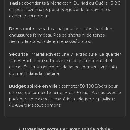
Taxis :
abondants à Marrakech. Du riad au Guéliz : 5-8€
en petit taxi (max 3 pers). Négocier le prix avant ou
exiger le compteur.
Dress code :
smart casual pour les clubs (pantalon,
chaussures fermées). Pas de shorts ni de tongs.
Bermuda acceptable en terrasse/rooftop.
Sécurité :
Marrakech est une ville très sûre. Le quartier
Dar El Bacha (où se trouve le riad) est résidentiel et
calme. Éviter simplement de se balader seul ivre à 4h
du matin dans la médina.
Budget soirée en ville :
compter 50-100€/pers pour
une soirée complète (dîner + bar + club). Au riad avec le
pack bar avec alcool + matériel audio (votre playlist) :
40-65€/pers tout compris.
📱 Organisez votre EVG avec soirée privée :