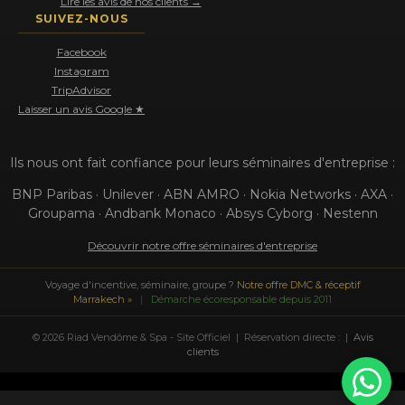
Lire les avis de nos clients →
SUIVEZ-NOUS
Facebook
Instagram
TripAdvisor
Laisser un avis Google ★
Ils nous ont fait confiance pour leurs séminaires d'entreprise :
BNP Paribas · Unilever · ABN AMRO · Nokia Networks · AXA ·
Groupama · Andbank Monaco · Absys Cyborg · Nestenn
Découvrir notre offre séminaires d'entreprise
Voyage d'incentive, séminaire, groupe ?
Notre offre DMC & réceptif
Marrakech »
|
Démarche écoresponsable depuis 2011
© 2026 Riad Vendôme & Spa - Site Officiel | Réservation directe : |
Avis
clients