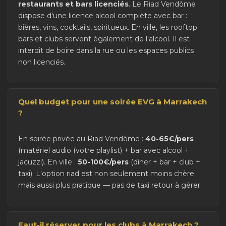
restaurants et bars licenciés
. Le Riad Vendôme
dispose d'une licence alcool complète avec bar :
bières, vins, cocktails, spiritueux. En ville, les rooftop
bars et clubs servent également de l'alcool. Il est
interdit de boire dans la rue ou les espaces publics
non licenciés.
Quel budget pour une soirée EVG à Marrakech
?
En soirée privée au Riad Vendôme :
40-65€/pers
(matériel audio (votre playlist) + bar avec alcool +
jacuzzi). En ville :
50-100€/pers
(dîner + bar + club +
taxi). L'option riad est non seulement moins chère
mais aussi plus pratique — pas de taxi retour à gérer.
Faut-il réserver pour les clubs à Marrakech ?