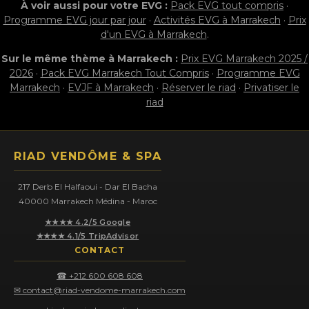
À voir aussi pour votre EVG :
Pack EVG tout compris
·
Programme EVG jour par jour
·
Activités EVG à Marrakech
·
Prix
d'un EVG à Marrakech
.
Sur le même thème à Marrakech :
Prix EVG Marrakech 2025 /
2026
·
Pack EVG Marrakech Tout Compris
·
Programme EVG
Marrakech
·
EVJF à Marrakech
·
Réserver le riad
·
Privatiser le
riad
RIAD VENDÔME & SPA
217 Derb El Halfaoui - Dar El Bacha
40000 Marrakech Médina - Maroc
★★★★ 4.2/5 Google
★★★★ 4.1/5 TripAdvisor
CONTACT
☎ +212 600 608 608
✉ contact@riad-vendome-marrakech.com