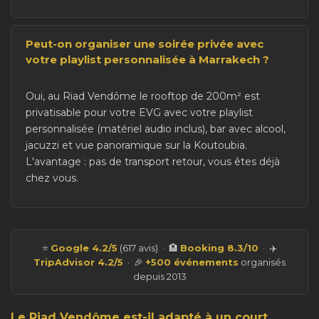
Peut-on organiser une soirée privée avec
votre playlist personnalisée à Marrakech ?
Oui, au Riad Vendôme le rooftop de 200m² est
privatisable pour votre EVG avec votre playlist
personnalisée (matériel audio inclus), bar avec alcool,
jacuzzi et vue panoramique sur la Koutoubia.
L'avantage : pas de transport retour, vous êtes déjà
chez vous.
⭐
Google 4.2/5
(617 avis) · 🏨
Booking 8.3/10
· ✈️
TripAdvisor 4.2/5
· 🎉
+500 événements
organisés
depuis 2013
Le Riad Vendôme est-il adapté à un court