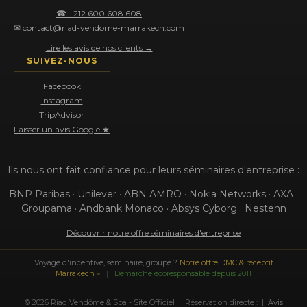
☎ +212 600 608 608
✉ contact@riad-vendome-marrakech.com
Lire les avis de nos clients →
SUIVEZ-NOUS
Facebook
Instagram
TripAdvisor
Laisser un avis Google ★
Ils nous ont fait confiance pour leurs séminaires d'entreprise :
BNP Paribas · Unilever · ABN AMRO · Nokia Networks · AXA ·
Groupama · Andbank Monaco · Absys Cyborg · Nestenn
Découvrir notre offre séminaires d'entreprise
Voyage d'incentive, séminaire, groupe ?
Notre offre DMC & réceptif
Marrakech »
|
Démarche écoresponsable depuis 2011
© 2026 Riad Vendôme & Spa - Site Officiel | Réservation directe : |
Avis