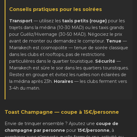
Conseils pratiques pour les soirées
Transport
— utilisez les
taxis petits (rouge)
pour les
trajets dans la médina (10-30 MAD) ou les taxis grands
pour Guéliz/Hivernage (30-50 MAD). Négociez le prix
avant de monter ou demandez le compteur.
Tenue
—
Marrakech est cosmopolite — tenue de soirée classique
dans les clubs et rooftops, pas de restrictions
particulières dans le quartier touristique.
Sécurité
—
Marrakech est sûre le soir dans les quartiers touristiques.
Restez en groupe et évitez les ruelles non éclairées de
la médina après 23h.
Horaires
— les clubs ferment vers
3-4h du matin.
Toast Champagne — coupe à 15€/personne
Envie de trinquer ensemble ? Ajoutez une
coupe de
champagne par personne
pour
15€/personne
, à
combiner avec n'importe quelle formule spa, activité ou