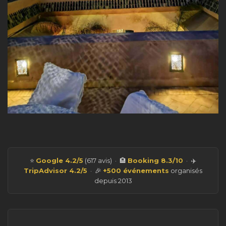
⭐
Google 4.2/5
(617 avis) · 🏨
Booking 8.3/10
· ✈️
TripAdvisor 4.2/5
· 🎉
+500 événements
organisés
depuis 2013