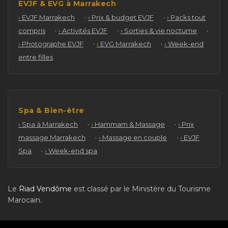
EVJF & EVG à Marrakech
·
·
EVJF Marrakech
Prix & budget EVJF
Packs tout
·
·
·
compris
Activités EVJF
Sorties & vie nocturne
·
·
Photographe EVJF
EVG Marrakech
Week-end
entre filles
Spa & Bien-être
·
·
Spa à Marrakech
Hammam & Massage
Prix
·
·
massage Marrakech
Massage en couple
EVJF
·
Spa
Week-end spa
Le
Riad Vendôme
est classé par le Ministère du Tourisme
Marocain.