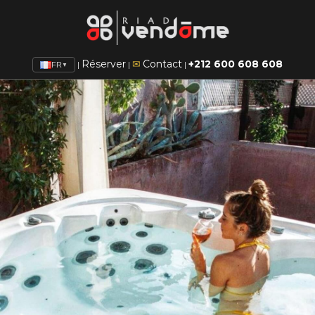
Réserver
✉
Contact
+212 600 608 608
|
|
|
FR
▼