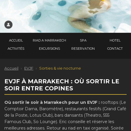
ACCUEIL
RIAD A MARRAKECH
SPA
HOTEL
ACTIVITÉS
EXCURSIONS
RESERVATION
CONTACT
Accueil
›
EVJF
›
Sorties & vie nocturne
EVJF À MARRAKECH : OÙ SORTIR LE
SOIR ENTRE COPINES
Où sortir le soir à Marrakech pour un EVJF :
rooftops (Le
Comptoir Darna, Baromètre), restaurants festifs (Grand Café
de la Poste, Lotus Club), bars dansants (Theatro, 555
Famous Club, So Lounge). Eric conseille et réserve les
meilleures adresses. Retour au riad en taxi organisé. Soirée