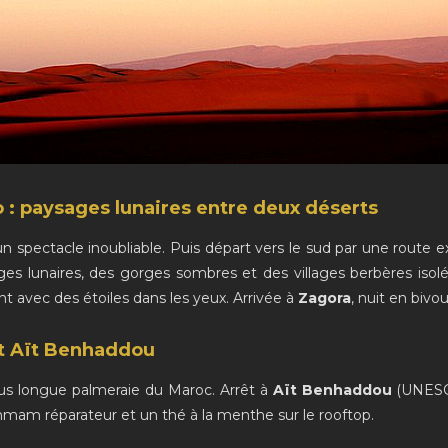
 : paysages lunaires entre deux déserts
un spectacle inoubliable. Puis départ vers le sud par une route ex
es lunaires, des gorges sombres et des villages berbères isolés.
ent avec des étoiles dans les yeux. Arrivée à
Zagora
, nuit en bivo
et Aït Benhaddou
plus longue palmeraie du Maroc. Arrêt à
Aït Benhaddou
(UNESC
ammam réparateur et un thé à la menthe sur le rooftop.