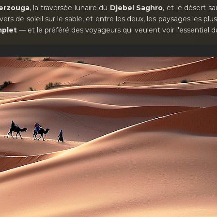
erzouga
, la traversée lunaire du
Djebel Saghro
, et le désert 
vers de soleil sur le sable, et entre les deux, les paysages les pl
mplet
— et le préféré des voyageurs qui veulent voir l'essentiel d