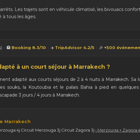
 arrêts. Les trajets sont en véhicule climatisé, les bivouacs confo
 à tous les âges.
s) · 🏨
Booking 8.3/10
· ✈️
TripAdvisor 4.2/5
· 🎉
+500 événemen
apté à un court séjour à Marrakech ?
ment adapté aux courts séjours de 2 à 4 nuits à Marrakech. Sa 
les souks, la Koutoubia et le palais Bahia à pied en quelque
capade 3 jours / 4 jours à Marrakech.
de Marrakech
rzouga 4j Circuit Merzouga 3j Circuit Zagora 3j
Merzouga + Zagora 4