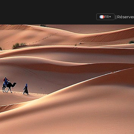
|
Réserve
FR
▼