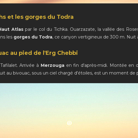
ahs et les gorges du Todra
Haut Atlas
par le col du Tichka. Ouarzazate, la vallée des Rose
ns les
gorges du Todra
, ce canyon vertigineux de 300 m. Nuit à
ac au pied de l'Erg Chebbi
afilalet. Arrivée à
Merzouga
en fin d'après-midi. Montée en dr
uit au bivouac, sous un ciel chargé d'étoiles, est un moment de