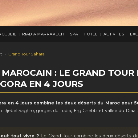
ACCUEIL
RIAD A MARRAKECH
SPA
HOTEL
ACTIVITÉS
EX
|
|
|
|
|
rt
›
Grand Tour Sahara
T MAROCAIN : LE GRAND TOUR
GORA EN 4 JOURS
ra en 4 jours combine les deux déserts du Maroc pour 5
 Djebel Saghro, gorges du Todra, Erg Chebbi et vallée du Drâa : 
eut tout vivre ?
Le Grand Tour combine les deux déserts 