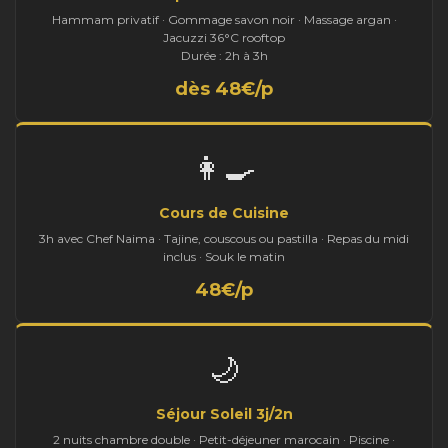
Hammam privatif · Gommage savon noir · Massage argan ·
Jacuzzi 36°C rooftop
Durée : 2h à 3h
dès 48€/p
👩‍🍳
Cours de Cuisine
3h avec Chef Naima · Tajine, couscous ou pastilla · Repas du midi
inclus · Souk le matin
48€/p
🌙
Séjour Soleil 3j/2n
2 nuits chambre double · Petit-déjeuner marocain · Piscine ·