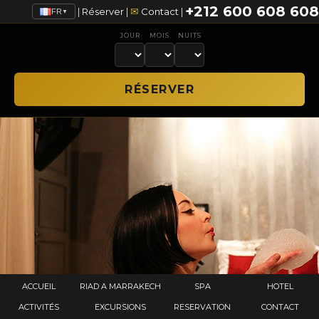
+212 600 608 608
✉
|
Réserver
|
Contact
|
FR
▼
JOUR
MOIS
NUITS
ACCUEIL
RIAD A MARRAKECH
SPA
HOTEL
ACTIVITÉS
EXCURSIONS
RESERVATION
CONTACT