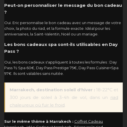
Peut-on personnaliser le message du bon cadeau
?
Oui. Eric personnalise le bon cadeau avec un message de votre
choix, la photo du riad, et la formule exacte. Idéal pour les
anniversaires, la Saint-Valentin, Noël ou un mariage.
Les bons cadeaux spa sont-ils utilisables en Day
Pass ?
Oui, les bons cadeaux s'appliquent à toutes les formules : Day
Pass ½ Spa 60€, Day Pass Prestige 75€, Day Pass Cuisine+Spa
97€. Ils sont valables sans nuitée.
Marrakech, destination soleil d'hiver :
18-22°C et
300 jours de soleil à 3-4h de vol, dans un
riad
chaleureux où fuir le froid
.
Sur le même thème à Marrakech :
Coffret Cadeau
Marrakech
·
Idée Cadeau Marrakech
·
Réserver le riad