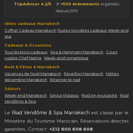
TripAdvisor 4.2/5
· 🎉
+500 événements
organisés
depuis 2013
Idées cadeaux Marrakech
Coffret Cadeau Marrakech
Toutes nos idées cadeaux
Week-end
spa
Cadeaux & Occasions
Tous les bons cadeaux
·
Spa & Hammam Marrakech
·
Cours
cuisine Chef Naima
·
Week-end romantique
Noël & Fêtes à Marrakech
Vacances de Noël Marrakech
·
Réveillon Marrakech
·
Météo
décembre Marrakech
·
Réserver le riad
Séjours
Week-end Marrakech
·
Séjour thalasso
·
Riad en exclusivité
·
Riad
Vendôme & Spa
Le
Riad Vendôme & Spa Marrakech
est classé par le
Ministère du Tourisme Marocain. Réservations directes
garanties
. Contact :
+212 600 608 608
.