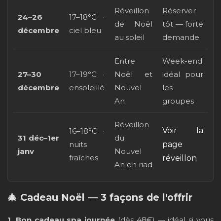
Réveillon
Réserver
24–26
17–18°C ·
de Noël
tôt — forte
décembre
ciel bleu
au soleil
demande
Entre
Week-end
27–30
17–19°C ·
Noël et
idéal pour
décembre
ensoleillé
Nouvel
les
An
groupes
Réveillon
Voir la
16–18°C ·
31 déc–1er
du
nuits
page
janv
Nouvel
fraîches
réveillon
An en riad
🎄 Cadeau Noël — 3 façons de l'offrir
1. Bon cadeau spa journée
(dès 48€) — idéal si vous