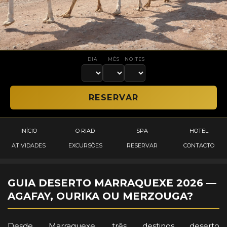
DIA
MÊS
NOITES
INÍCIO
O RIAD
SPA
HOTEL
ATIVIDADES
EXCURSÕES
RESERVAR
CONTACTO
GUIA DESERTO MARRAQUEXE 2026 —
AGAFAY, OURIKA OU MERZOUGA?
Desde Marraquexe, três destinos deserto