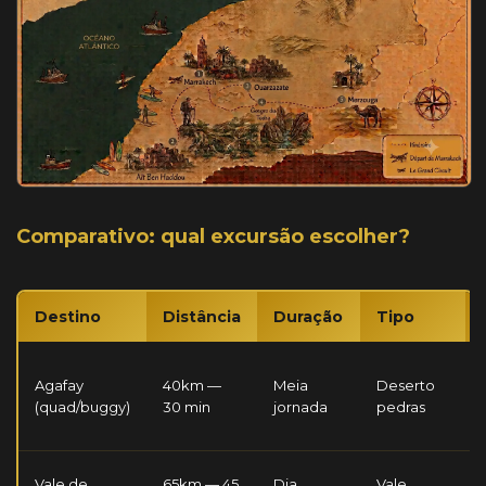
Comparativo: qual excursão escolher?
Destino
Distância
Duração
Tipo
Agafay
40km —
Meia
Deserto
(quad/buggy)
30 min
jornada
pedras
Vale de
65km — 45
Dia
Vale