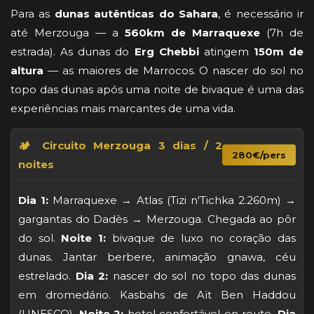
Para as
dunas autênticas do Sahara
, é necessário ir
até Merzouga — a
560km de Marraquexe
(7h de
estrada). As dunas do
Erg Chebbi
atingem
150m de
altura
— as maiores de Marrocos. O nascer do sol no
topo das dunas após uma noite de bivaque é uma das
experiências mais marcantes de uma vida.
🏕️ Circuito Merzouga 3 dias / 2
280€/pers
noites
Dia 1:
Marraquexe → Atlas (Tizi n'Tichka 2.260m) →
gargantas do Dadès → Merzouga. Chegada ao pôr
do sol.
Noite 1:
bivaque de luxo no coração das
dunas. Jantar berbere, animação gnawa, céu
estrelado.
Dia 2:
nascer do sol no topo das dunas
em dromedário. Kasbahs de Aït Ben Haddou
(UNESCO).
Noite 2:
hotel confortável en route.
Dia