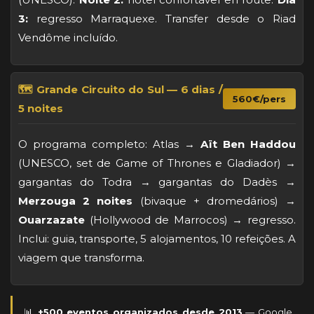
3:
regresso Marraquexe. Transfer desde o Riad
Vendôme incluído.
🗺️ Grande Circuito do Sul — 6 dias /
560€/pers
5 noites
O programa completo: Atlas →
Aït Ben Haddou
(UNESCO, set de Game of Thrones e Gladiador) →
gargantas do Todra → gargantas do Dadès →
Merzouga 2 noites
(bivaque + dromedários) →
Ouarzazate
(Hollywood de Marrocos) → regresso.
Inclui: guia, transporte, 5 alojamentos, 10 refeições. A
viagem que transforma.
📊
+500 eventos organizados desde 2013
— Google