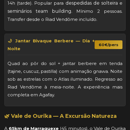
14h (tarde). Popular para
despedidas de solteira
e
seminários team building
. Mínimo 2 pessoas.
Transfer desde o Riad Vendôme incluído.
🌙 Jantar Bivaque Berbere — Dia +
60€/pers
Noite
Quad ao pôr do sol + jantar berbere em tenda
(tajine, cuscuz, pastilla) com animação gnawa. Noite
sob as estrelas com o Atlas iluminado. Regresso ao
Riad Vendôme à meia-noite. A experiência mais
completa em Agafay.
🌿 Vale de Ourika — A Excursão Natureza
A
65km de Marraquexe
(45 minutos), o Vale de Ourika