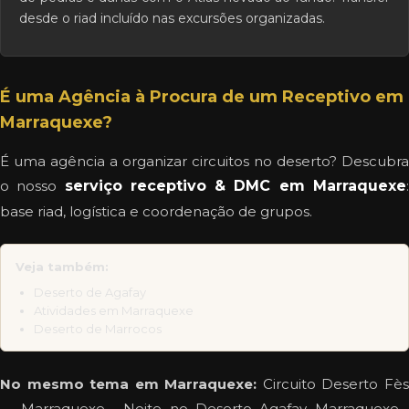
desde o riad incluído nas excursões organizadas.
É uma Agência à Procura de um Receptivo em
Marraquexe?
É uma agência a organizar circuitos no deserto? Descubra
o nosso
serviço receptivo & DMC em Marraquexe
base riad, logística e coordenação de grupos.
Veja também:
Deserto de Agafay
Atividades em Marraquexe
Deserto de Marrocos
No mesmo tema em Marraquexe:
Circuito Deserto Fè
→ Marraquexe
·
Noite no Deserto Agafay Marraquexe
·