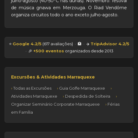
julho-agosto (40-50°C nas dunas). Novembro: festival
de música gnawa em Merzouga. O Riad Vendôme
organiza circuitos todo o ano exceto julho-agosto.
⭐
Google 4.2/5
(617 avaliações) · 🏨
· ✈️
TripAdvisor 4.2/5
· 🎉
+500 eventos
organizados desde 2013
Excursões & Atividades Marraquexe
Todas as Excursões
Guia Golfe Marraquexe
Atividades Marraquexe
Despedida de Solteira
Organizar Seminário Corporate Marraquexe
Férias
em Família