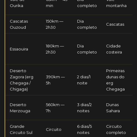
Ourika
min
completo
montanha
Cascatas
150km —
Dia
Cascatas
Ouzoud
2h30
completo
180km —
Dia
Cidade
Essaouira
2h30
completo
costeira
Deserto
Primeiras
Zagora (erg
390km —
2 dias/1
dunas do
Chegaga /
5h
noite
erg
Chigaga)
Chegaga
Deserto
560km —
3 dias/2
Dunas
Merzouga
7h
noites
Sahara
Grande
6 dias/5
Circuito
Circuito
Circuito Sul
noites
completo