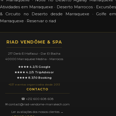
Atividades em Marraquexe
·
Deserto Marrocos
·
Excursõe
& Circuito no Deserto desde Marraquexe
·
Golfe em
Marraquexe
·
Reservar o riad
RIAD VENDÔME & SPA
217 Derb El Halfaoui - Dar El Bacha
40000 Marraquexe Medina - Marrocos
★★★★ 4.2/5 Google
★★★★ 4.2/5 TripAdvisor
★★★★ 8.3/10 Booking
+537 eventos organizados desde 2013
CONTACTO
☎ +212 600 608 608
✉ contact@riad-vendome-marrakech.com
Ler avaliações dos nossos clientes →