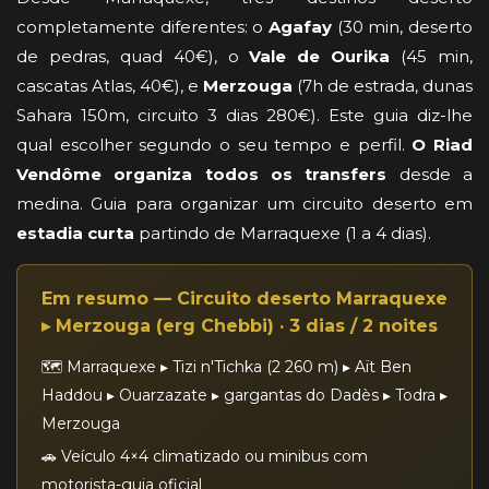
completamente diferentes: o
Agafay
(30 min, deserto
de pedras, quad 40€), o
Vale de Ourika
(45 min,
cascatas Atlas, 40€), e
Merzouga
(7h de estrada, dunas
Sahara 150m, circuito 3 dias 280€). Este guia diz-lhe
qual escolher segundo o seu tempo e perfil.
O Riad
Vendôme organiza todos os transfers
desde a
medina. Guia para organizar um circuito deserto em
estadia curta
partindo de Marraquexe (1 a 4 dias).
Em resumo — Circuito deserto Marraquexe
▸ Merzouga (erg Chebbi) · 3 dias / 2 noites
🗺️ Marraquexe ▸ Tizi n'Tichka (2 260 m) ▸ Aït Ben
Haddou ▸ Ouarzazate ▸ gargantas do Dadès ▸ Todra ▸
Merzouga
🚗 Veículo 4×4 climatizado ou minibus com
motorista-guia oficial