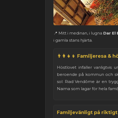
📍 Mitt i medinan, i lugna
Dar El
i gamla stans hjärta.
👨‍👩‍👧‍👦 Familjeresa & h
Höstlovet infaller vanligtv
beroende på kommun och skola
sol: Riad Vendôme är en trygg
Naima som lagar för hela familj
Familjevänligt på riktigt