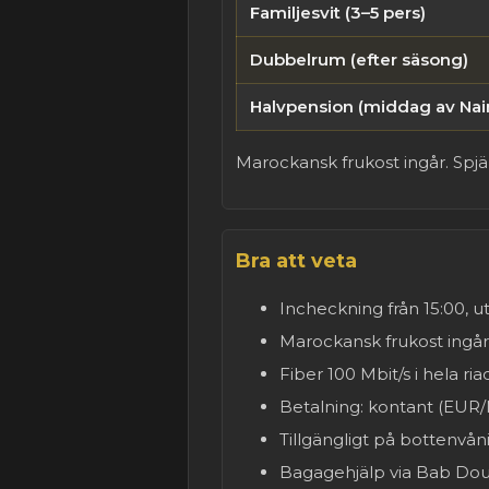
Familjesvit (3–5 pers)
Dubbelrum (efter säsong)
Halvpension (middag av Na
Marockansk frukost ingår. Spjäl
Bra att veta
Incheckning från 15:00, utc
Marockansk frukost ingår
Fiber 100 Mbit/s i hela ri
Betalning: kontant (EUR/
Tillgängligt på bottenvå
Bagagehjälp via Bab Douk