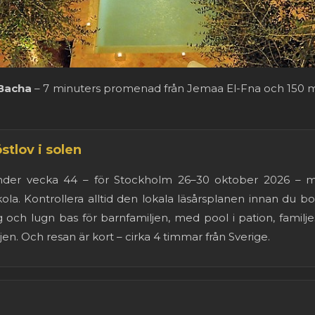
 Bacha
– 7 minuters promenad från Jemaa El-Fna och 150 m 
östlov i solen
is under vecka 44 – för Stockholm 26–30 oktober 2026 –
. Kontrollera alltid den lokala läsårsplanen innan du b
 och lugn bas för barnfamiljen, med pool i pation, familje
en. Och resan är kort – cirka 4 timmar från Sverige.