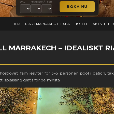
DAG
MÅNAD
NÄTTER
HEM
RIAD I MARRAKECH
SPA
HOTELL
AKTIVITETE
|
|
|
|
LL MARRAKECH – IDEALISKT R
östlovet: familjesviter för 3–5 personer, pool i pation, t
t, spjälsäng gratis för de minsta.