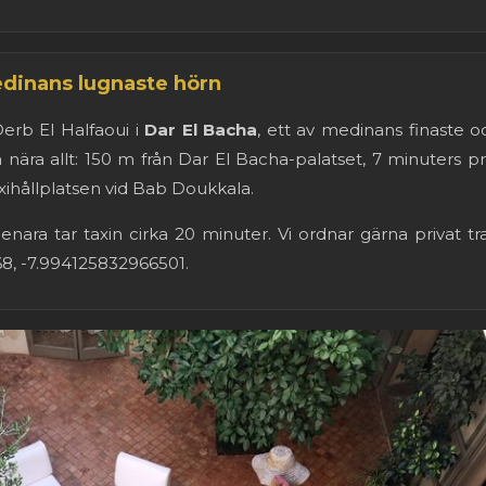
edinans lugnaste hörn
erb El Halfaoui i
Dar El Bacha
, ett av medinans finaste o
då nära allt: 150 m från Dar El Bacha-palatset, 7 minuters
axihållplatsen vid Bab Doukkala.
nara tar taxin cirka 20 minuter. Vi ordnar gärna privat tr
68, -7.994125832966501.