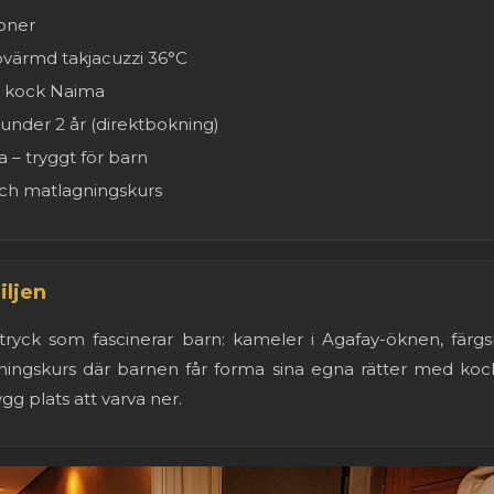
soner
pvärmd takjacuzzi 36°C
v kock Naima
under 2 år (direktbokning)
a – tryggt för barn
 och matlagningskurs
iljen
intryck som fascinerar barn: kameler i Agafay-öknen, fär
ngskurs där barnen får forma sina egna rätter med kock
gg plats att varva ner.