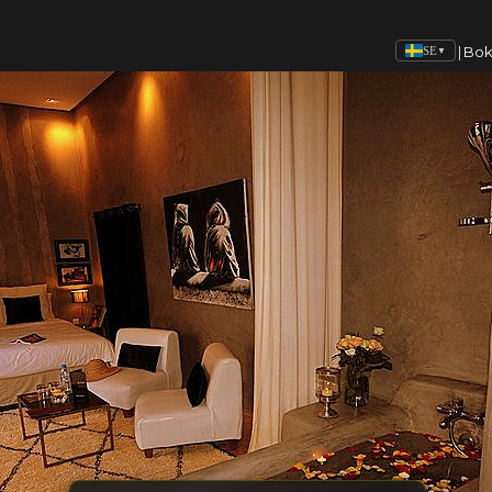
|
Bo
SE
▼