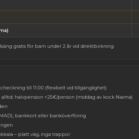
ima)
säng gratis för barn under 2 år vid direktbokning.
heckning till 11:00 (flexibelt vid tillgänglighet)
 alltid; halvpension +25€/person (middag av kock Naima)
aden
MAD), bankkort eller banköverföring
ningen
kala – platt väg, inga trappor