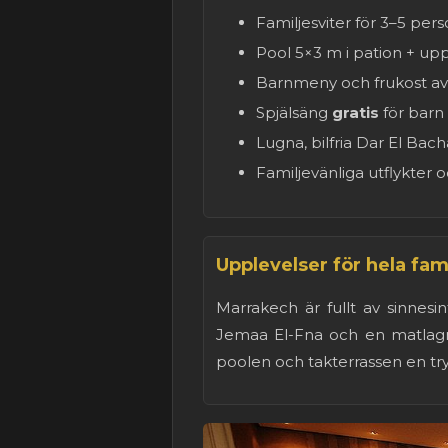
Familjesviter för 3–5 per
Pool 5×3 m i pation + up
Barnmeny och frukost a
Spjälsäng
gratis
för barn 
Lugna, bilfria Dar El Bach
Familjevänliga utflykter
Upplevelser för hela fam
Marrakech är fullt av sinnes
Jemaa El-Fna och en matlagni
poolen och takterrassen en try