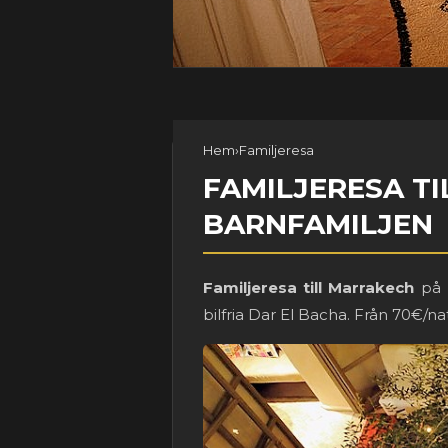
Hem
›
Familjeresa
FAMILJERESA TI
BARNFAMILJEN
Familjeresa till Marrakech
på h
bilfria Dar El Bacha. Från 70€/nat