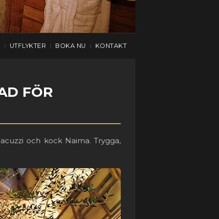
R
UTFLYKTER
BOKA NU
KONTAKT
|
|
|
IAD FÖR
akjacuzzi och kock Naima. Trygga,