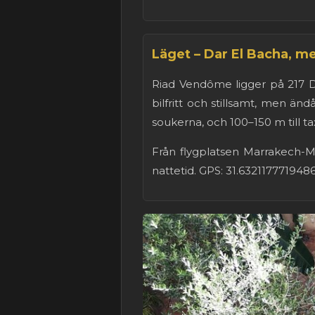
Läget – Dar El Bacha, m
Riad Vendôme ligger på 217 D
bilfritt och stillsamt, men än
soukerna, och 100–150 m till t
Från flygplatsen Marrakech-Me
nattetid. GPS: 31.632117771948