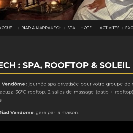
ACCUEIL
RIAD A MARRAKECH
SPA
HOTEL
ACTIVITÉS
EX
|
|
|
|
|
CH : SPA, ROOFTOP & SOLEIL
d Vendôme :
journée spa privatisée pour votre groupe de
zzi 36°C rooftop. 2 salles de massage (patio + rooftop).
s.
Riad Vendôme
, géré par la maison.