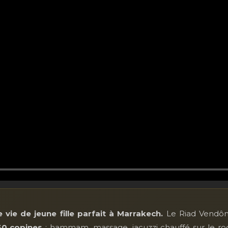
vie de jeune fille parfait à Marrakech.
Le Riad Vendôme
30 copines
: hammam, massage, jacuzzi chauffé sur le roof