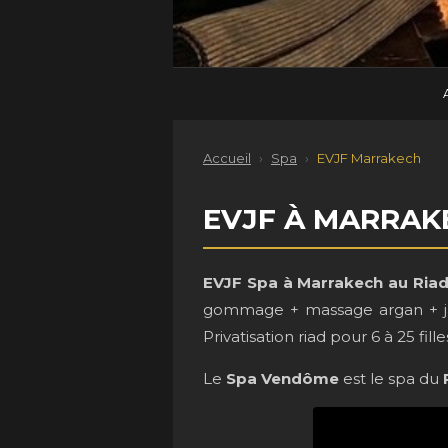
Accueil
›
Spa
›
EVJF Marrakech
EVJF À MARRAKE
EVJF Spa à Marrakech au Ria
gommage + massage argan + jacu
Privatisation riad pour 6 à 25 fille
Le
Spa Vendôme
est le spa du