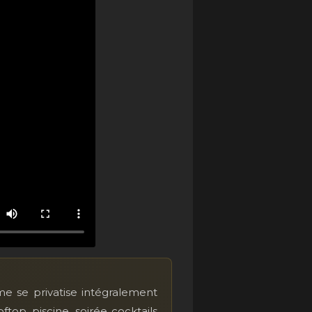
 se privatise intégralement
top, piscine, soirée cocktails