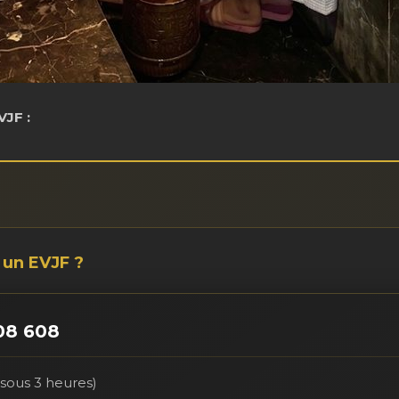
VJF :
 un EVJF ?
08 608
sous 3 heures)