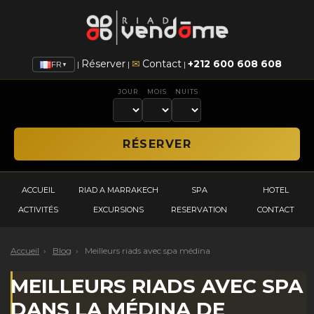
Réserver
✉
Contact
+212 600 608 608
|
|
|
FR
▼
JOUR
MOIS
NUITS
ACCUEIL
RIAD A MARRAKECH
SPA
HOTEL
ACTIVITÉS
EXCURSIONS
RESERVATION
CONTACT
Accueil
›
Blog
›
Meilleurs riads avec spa médina
MEILLEURS RIADS AVEC SPA
DANS LA MÉDINA DE