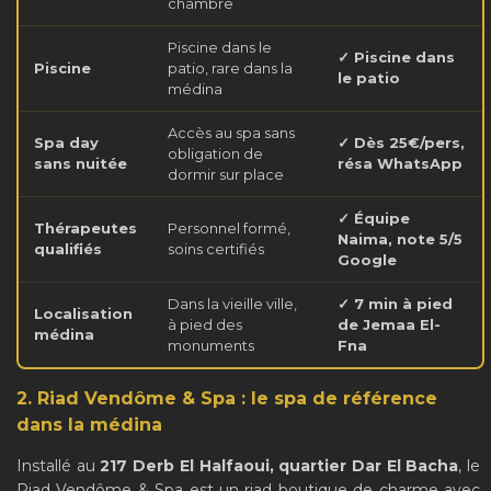
chambre
Piscine dans le
✓ Piscine dans
Piscine
patio, rare dans la
le patio
médina
Accès au spa sans
Spa day
✓ Dès 25€/pers,
obligation de
sans nuitée
résa WhatsApp
dormir sur place
✓ Équipe
Thérapeutes
Personnel formé,
Naima, note 5/5
qualifiés
soins certifiés
Google
Dans la vieille ville,
✓ 7 min à pied
Localisation
à pied des
de Jemaa El-
médina
monuments
Fna
2. Riad Vendôme & Spa : le spa de référence
dans la médina
Installé au
217 Derb El Halfaoui, quartier Dar El Bacha
, le
Riad Vendôme & Spa est un riad boutique de charme avec