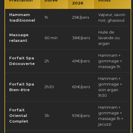
2026
Hammam
Vapeur, savon
1h
25€/pers
traditionnel
noir, ghassoul
Huile de
Massage
60 min
38€/pers
lavande ou
relaxant
argan
Hammam +
Forfait Spa
2h
49€/pers
gommage +
Découverte
massage 1h
Hammam +
Forfait Spa
gommage +
2h30
60€/pers
Bien-être
soin argan
1h30
Hammam +
Forfait
gommage +
Oriental
3h
93€/pers
massage 1h +
Complet
jacuzzi