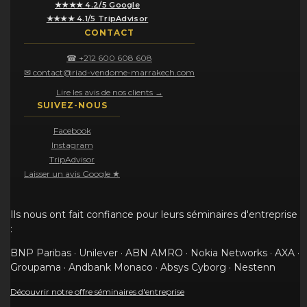
★★★★ 4.2/5 Google
★★★★ 4.1/5 TripAdvisor
CONTACT
☎ +212 600 608 608
✉ contact@riad-vendome-marrakech.com
Lire les avis de nos clients →
SUIVEZ-NOUS
Facebook
Instagram
TripAdvisor
Laisser un avis Google ★
Ils nous ont fait confiance pour leurs séminaires d'entreprise
:
BNP Paribas · Unilever · ABN AMRO · Nokia Networks · AXA ·
Groupama · Andbank Monaco · Absys Cyborg · Nestenn
Découvrir notre offre séminaires d'entreprise