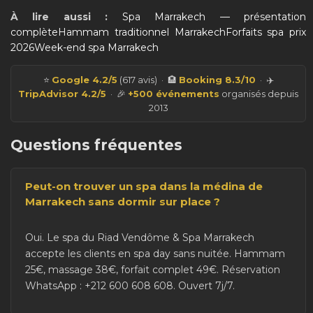
À lire aussi :
Spa Marrakech — présentation
complète
Hammam traditionnel Marrakech
Forfaits spa prix
2026
Week-end spa Marrakech
⭐
Google 4.2/5
(617 avis) · 🏨
Booking 8.3/10
· ✈️
TripAdvisor 4.2/5
· 🎉
+500 événements
organisés depuis
2013
Questions fréquentes
Peut-on trouver un spa dans la médina de
Marrakech sans dormir sur place ?
Oui. Le spa du Riad Vendôme & Spa Marrakech
accepte les clients en spa day sans nuitée. Hammam
25€, massage 38€, forfait complet 49€. Réservation
WhatsApp : +212 600 608 608. Ouvert 7j/7.