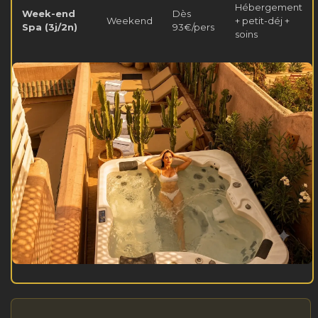
Hébergement
Week-end
Dès
Weekend
+ petit-déj +
Spa (3j/2n)
93€/pers
soins