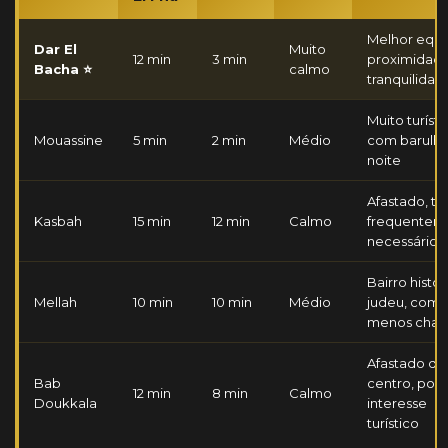
Melhor equil
Dar El
Muito
12 min
3 min
proximidade
Bacha ⭐
calmo
tranquilidad
Muito turísti
Mouassine
5 min
2 min
Médio
com barulho
noite
Afastado, táx
Kasbah
15 min
12 min
Calmo
frequentem
necessário
Bairro histór
Mellah
10 min
10 min
Médio
judeu, com
menos cha
Afastado do
Bab
centro, pou
12 min
8 min
Calmo
Doukkala
interesse
turístico