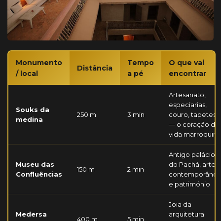
Monumento
Tempo
O que vai
Distância
/ local
a pé
encontrar
Artesanato,
especiarias,
Souks da
250 m
3 min
couro, tapetes
medina
— o coração da
vida marroquina
Antigo palácio
Museu das
do Pachá, arte
150 m
2 min
Confluências
contemporâne
e património
Joia da
Medersa
arquitetura
400 m
5 min