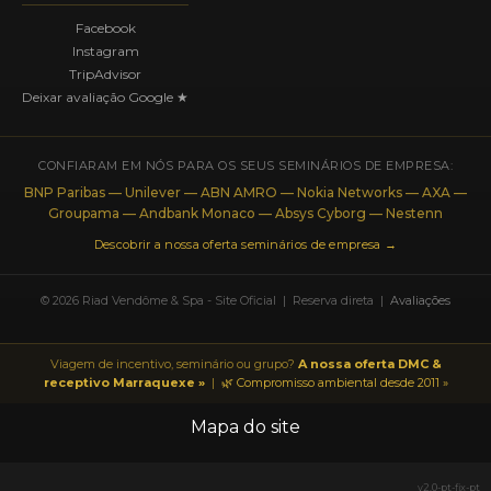
Facebook
Instagram
TripAdvisor
Deixar avaliação Google ★
CONFIARAM EM NÓS PARA OS SEUS SEMINÁRIOS DE EMPRESA:
BNP Paribas — Unilever — ABN AMRO — Nokia Networks — AXA —
Groupama — Andbank Monaco — Absys Cyborg — Nestenn
Descobrir a nossa oferta seminários de empresa →
© 2026 Riad Vendôme & Spa - Site Oficial | Reserva direta |
Avaliações
Viagem de incentivo, seminário ou grupo?
A nossa oferta DMC &
receptivo Marraquexe »
|
🌿 Compromisso ambiental desde 2011 »
Mapa do site
v2.0-pt-fix-pt