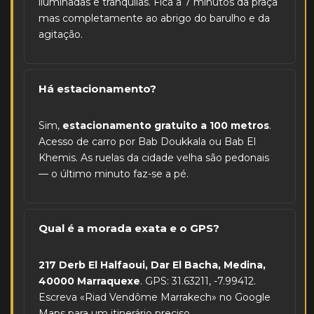
iluminadas e tranquilas. Fica a 7 minutos da praça
mas completamente ao abrigo do barulho e da
agitação.
Há estacionamento?
Sim,
estacionamento gratuito a 100 metros
.
Acesso de carro por Bab Doukkala ou Bab El
Khemis. As ruelas da cidade velha são pedonais
— o último minuto faz-se a pé.
Qual é a morada exata e o GPS?
217 Derb El Halfaoui, Dar El Bacha, Medina,
40000 Marraquexe
. GPS: 31.63211, -7.99412.
Escreva «Riad Vendôme Marrakech» no Google
Maps para um itinerário preciso.