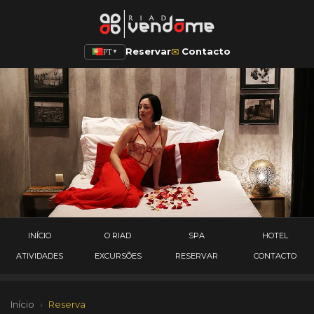
✉
Reservar
Contacto
PT
▼
INÍCIO
O RIAD
SPA
HOTEL
ATIVIDADES
EXCURSÕES
RESERVAR
CONTACTO
Início
›
Reserva