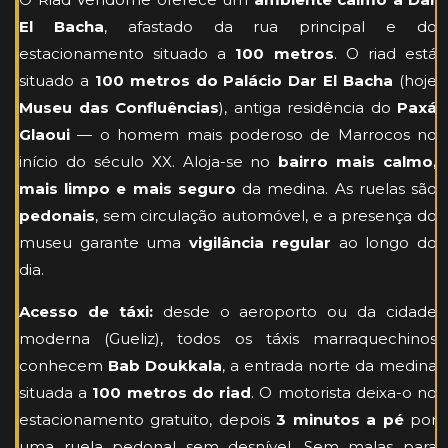
El Bacha
, afastado da rua principal e do
estacionamento situado a
100 metros
. O riad está
situado a
100 metros do Palácio Dar El Bacha
(hoje
Museu das Confluências
), antiga residência do
Paxá
Glaoui
— o homem mais poderoso de Marrocos no
início do século XX. Aloja-se no
bairro mais calmo,
mais limpo e mais seguro
da medina. As ruelas são
pedonais
, sem circulação automóvel, e a presença do
museu garante uma
vigilância regular
ao longo do
dia.
Acesso de táxi:
desde o aeroporto ou da cidade
moderna (Gueliz), todos os táxis marraquechinos
conhecem
Bab Doukkala
, a entrada norte da medina
situada a
100 metros do riad
. O motorista deixa-o no
estacionamento gratuito, depois
3 minutos a pé
por
uma ruela pedonal sem desnível. Sem malas para