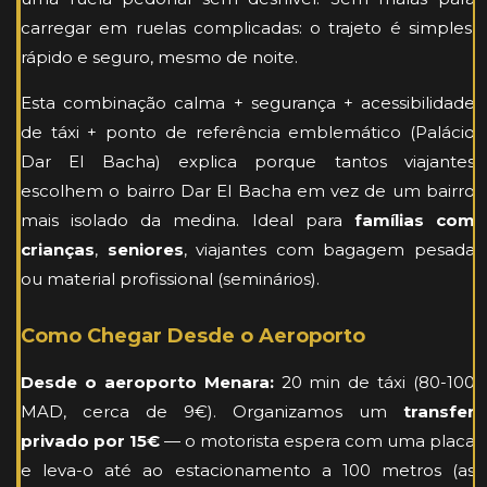
carregar em ruelas complicadas: o trajeto é simples,
rápido e seguro, mesmo de noite.
Esta combinação calma + segurança + acessibilidade
de táxi + ponto de referência emblemático (Palácio
Dar El Bacha) explica porque tantos viajantes
escolhem o bairro Dar El Bacha em vez de um bairro
mais isolado da medina. Ideal para
famílias com
crianças
,
seniores
, viajantes com bagagem pesada
ou material profissional (seminários).
Como Chegar Desde o Aeroporto
Desde o aeroporto Menara:
20 min de táxi (80-100
MAD, cerca de 9€). Organizamos um
transfer
privado por 15€
— o motorista espera com uma placa
e leva-o até ao estacionamento a 100 metros (as