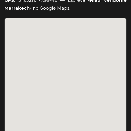
GPS:
31.63211, -7.99412 — Escreva «
Riad Vendôme
Marrakech
» no Google Maps.