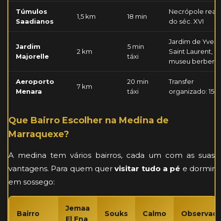
Túmulos
Necrópole real
1,5 km
18 min
Saadianos
do séc. XVI
Jardim de Yves
Jardim
5 min
2 km
Saint Laurent,
Majorelle
táxi
museu berbere
Aeroporto
20 min
Transfer
7 km
Menara
táxi
organizado: 15€
Que Bairro Escolher na Medina de
Marraquexe?
A medina tem vários bairros, cada um com as suas
vantagens. Para quem quer
visitar tudo a pé
e dormir
em sossego:
Jemaa
Bairro
Souks
Calmo
Observaç
El Fna