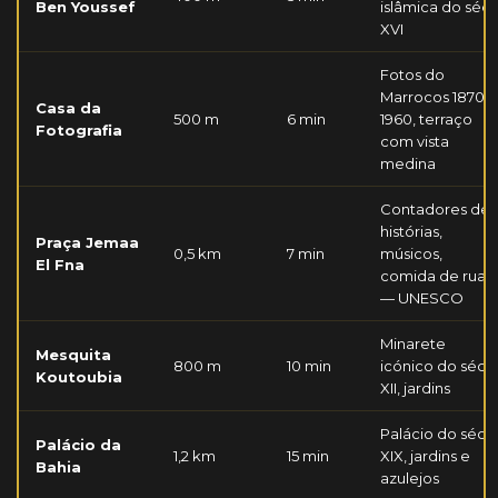
Ben Youssef
islâmica do séc.
XVI
Fotos do
Marrocos 1870-
Casa da
500 m
6 min
1960, terraço
Fotografia
com vista
medina
Contadores de
histórias,
Praça Jemaa
0,5 km
7 min
músicos,
El Fna
comida de rua
— UNESCO
Minarete
Mesquita
800 m
10 min
icónico do séc.
Koutoubia
XII, jardins
Palácio do séc.
Palácio da
1,2 km
15 min
XIX, jardins e
Bahia
azulejos