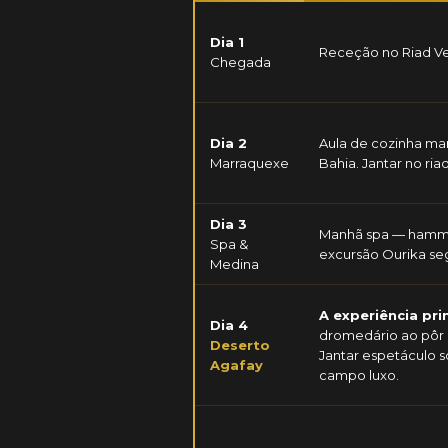
Dia 1
Receção no Riad Vend
Chegada
Dia 2
Aula de cozinha mar
Marraquexe
Bahia. Jantar no riad
Dia 3
Manhã spa — hammam
Spa &
excursão Ourika se
Medina
A experiência prin
Dia 4
dromedário ao pôr d
Deserto
Jantar espetáculo s
Agafay
campo luxo.