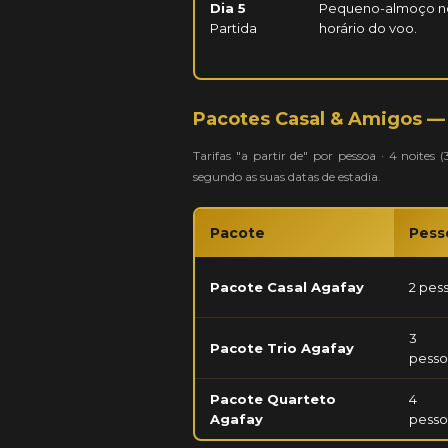
Dia 5
Pequeno-almoço no 
Partida
horário do voo.
Pacotes Casal & Amigos — 
Tarifas "a partir de" por pessoa · 4 noites
segundo as suas datas de estadia.
Pacote
Pess
Pacote Casal Agafay
2 pes
3
Pacote Trio Agafay
pesso
Pacote Quarteto
4
Agafay
pesso