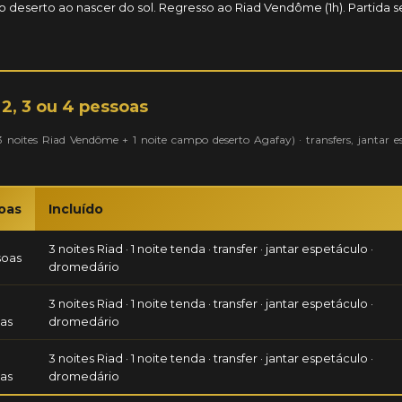
deserto ao nascer do sol. Regresso ao Riad Vendôme (1h). Partida 
2, 3 ou 4 pessoas
 (3 noites Riad Vendôme + 1 noite campo deserto Agafay) · transfers, jantar e
oas
Incluído
3 noites Riad · 1 noite tenda · transfer · jantar espetáculo ·
soas
dromedário
3 noites Riad · 1 noite tenda · transfer · jantar espetáculo ·
as
dromedário
3 noites Riad · 1 noite tenda · transfer · jantar espetáculo ·
as
dromedário