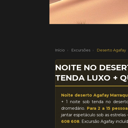
Caravana de dromedários ao pôr do sol n
Início
›
Excursões
›
Deserto Agafay
NOITE NO DESE
TENDA LUXO + 
Noite deserto Agafay Marraq
+ 1 noite sob tenda no deserto
dromedário.
Para 2 a 15 pessoa
jantar espetáculo sob as estrel
608 608
. Excursão Agafay inclu