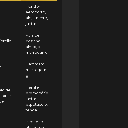
Transfer
aeroporto,
alojamento,
jantar
Aula de
orelle,
cozinha,
almoço
marroquino
Hammam +
ou
massagem,
guia
Transfer,
eio de
dromedário,
 Atlas.
jantar
ay
espetáculo,
tenda
Pequeno-
almoço no