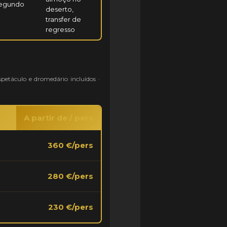
segundo
deserto,
transfer de
regresso
spetáculo e dromedário incluídos ·
A partir de / pers
360 €/pers
280 €/pers
230 €/pers