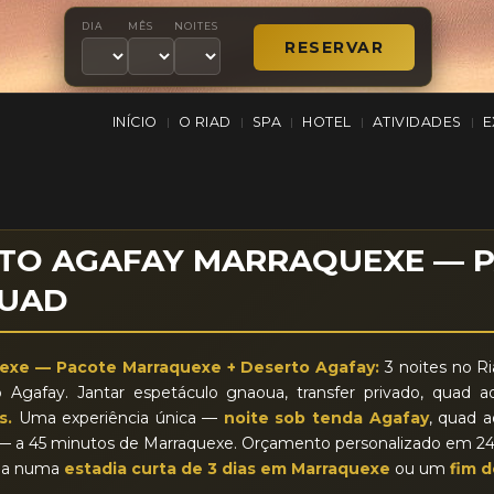
DIA
MÊS
NOITES
o deserto Agafay Marraquexe
INÍCIO
O RIAD
SPA
HOTEL
ATIVIDADES
E
|
|
|
|
|
RTO AGAFAY MARRAQUEXE — 
QUAD
uexe — Pacote Marraquexe + Deserto Agafay:
3 noites no 
 Agafay. Jantar espetáculo gnaoua, transfer privado, quad a
s.
Uma experiência única —
noite sob tenda Agafay
, quad a
as — a 45 minutos de Marraquexe. Orçamento personalizado em
ída numa
estadia curta de 3 dias em Marraquexe
ou um
fim 