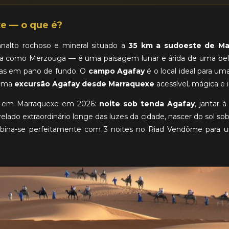
e — o que é?
nalto rochoso e mineral situado a
35 km a sudoeste de Ma
ia como Merzouga — é uma paisagem lunar e árida de uma bel
las em pano de fundo. O
campo Agafay
é o local ideal para u
 Uma
excursão Agafay desde Marraquexe
acessível, mágica e 
as em Marraquexe em 2026:
noite sob tenda Agafay
, jantar 
relado extraordinário longe das luzes da cidade, nascer do sol s
ina-se perfeitamente com 3 noites no Riad Vendôme para um