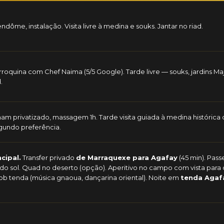
ôme, instalação. Visita livre à medina e souks. Jantar no riad.
roquina com Chef Naima (5/5 Google). Tarde livre — souks, jardins Maj
.
 privatizado, massagem 1h. Tarde visita guiada à medina histórica 
gundo preferência.
cipal.
Transfer privado
de Marraquexe para Agafay
(45 min). Pass
o sol. Quad no deserto (opção). Aperitivo no campo com vista para o
ob tenda (música gnaoua, dançarina oriental). Noite em
tenda Agaf