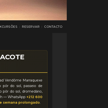
XCURSÕES
RESERVAR
CONTACTO
|
|
PACOTE
Riad Vendôme Marraquexe
o pôr do sol, passeio de
o pôr do sol, dromedário,
 24h — WhatsApp
+212 600
de semana prolongado
.