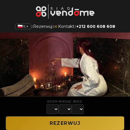
Rezerwuj
Kontakt
+212 600 608 608
|
|
|
✉
PL
▼
DZIEŃ
MIESIĄC
NOCE