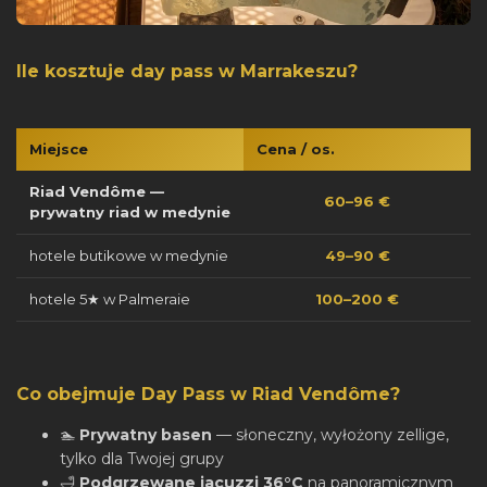
Ile kosztuje day pass w Marrakeszu?
Miejsce
Cena / os.
Riad Vendôme —
60–96 €
prywatny riad w medynie
hotele butikowe w medynie
49–90 €
hotele 5★ w Palmeraie
100–200 €
Co obejmuje Day Pass w Riad Vendôme?
🏊
Prywatny basen
— słoneczny, wyłożony zellige,
tylko dla Twojej grupy
🛁
Podgrzewane jacuzzi 36°C
na panoramicznym