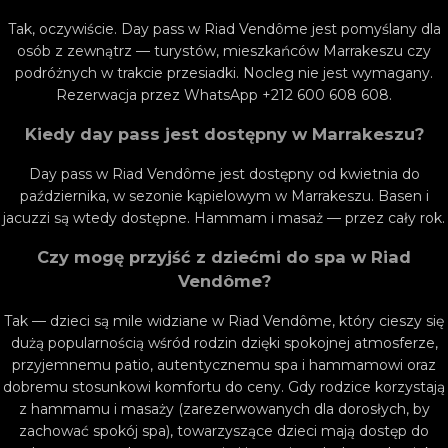
Tak, oczywiście. Day pass w Riad Vendôme jest pomyślany dla
osób z zewnątrz — turystów, mieszkańców Marrakeszu czy
podróżnych w trakcie przesiadki. Nocleg nie jest wymagany.
Rezerwacja przez WhatsApp +212 600 608 608.
Kiedy day pass jest dostępny w Marrakeszu?
Day pass w Riad Vendôme jest dostępny od kwietnia do
października, w sezonie kąpielowym w Marrakeszu. Basen i
jacuzzi są wtedy dostępne. Hammam i masaż — przez cały rok.
Czy mogę przyjść z dziećmi do spa w Riad
Vendôme?
Tak — dzieci są mile widziane w Riad Vendôme, który cieszy się
dużą popularnością wśród rodzin dzięki spokojnej atmosferze,
przyjemnemu patio, autentycznemu spa i hammamowi oraz
dobremu stosunkowi komfortu do ceny. Gdy rodzice korzystają
z hammamu i masaży (zarezerwowanych dla dorosłych, by
zachować spokój spa), towarzyszące dzieci mają dostęp do