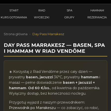
START
RIAD
SPA
HAMMAM
KURS GOTOWANIA
WYCIECZKI
GRUPY
REZERWACJA
Strona główna
›
Day Pass Marrakesz
DAY PASS MARRAKESZ — BASEN, SPA
I HAMMAM W RIAD VENDÔME
☀️ Korzystaj z Riad Vendôme przez cały dzień —
prywatny
basen, jacuzzi
36°C, prywatny
hammam
i
masaż — pełne doświadczenie
basen + jacuzzi +
hammam
.
Od 60 €/os.
, od kwietnia do października.
Wyłączny dostęp, bez konieczności noclegu.
Przygotuj wyjazd z naszym przewodnikiem:
Przewodnik po Marrakeszu
— co zobaczyć, co robić,