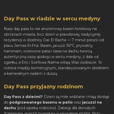
Day Pass w riadzie w sercu medyny
Nasz day pass to nie anonimowy basen hotelowy na
obrzeżach miasta, lecz dzień w prawdziwej, tradycyjnej
rezydencji w dzielnicy Dar El Bacha — 7 minut pieszo od
placu Jemaa El-Fna. Basen, jacuzzi 36°C, prywatny
hammam, ocienione patia i taras na dachu tworzą
autentyczną oazę spokoju w sercu medyny, z dala od
zgiełku, a Eric i Szefowa Naima witają Was osobiście. To
różnica między komercyjnym, standaryzowanym obiektem
a kameralnym riadem z duszą.
Day Pass przyjazny rodzinom
Day Pass z dziećmi?
Dzieci są mile widziane i mają dostęp
do
podgrzewanego basenu w patio
oraz
jacuzzi na
dachu
(pod opieką rodziców). Zabiegi dla dorosłych
(hammam, masaż) pozostają w prywatnej strefie. Przy