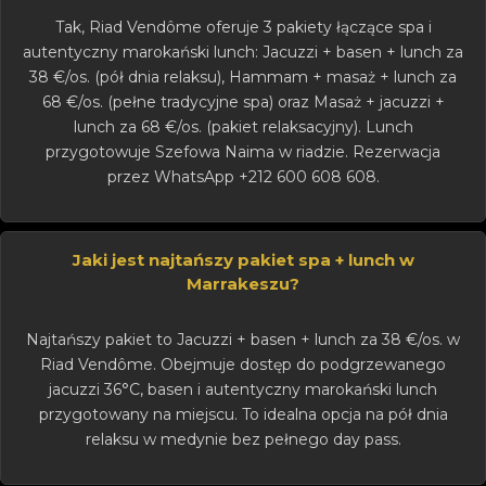
Tak, Riad Vendôme oferuje 3 pakiety łączące spa i
autentyczny marokański lunch: Jacuzzi + basen + lunch za
38 €/os. (pół dnia relaksu), Hammam + masaż + lunch za
68 €/os. (pełne tradycyjne spa) oraz Masaż + jacuzzi +
lunch za 68 €/os. (pakiet relaksacyjny). Lunch
przygotowuje Szefowa Naima w riadzie. Rezerwacja
przez WhatsApp +212 600 608 608.
Jaki jest najtańszy pakiet spa + lunch w
Marrakeszu?
Najtańszy pakiet to Jacuzzi + basen + lunch za 38 €/os. w
Riad Vendôme. Obejmuje dostęp do podgrzewanego
jacuzzi 36°C, basen i autentyczny marokański lunch
przygotowany na miejscu. To idealna opcja na pół dnia
relaksu w medynie bez pełnego day pass.