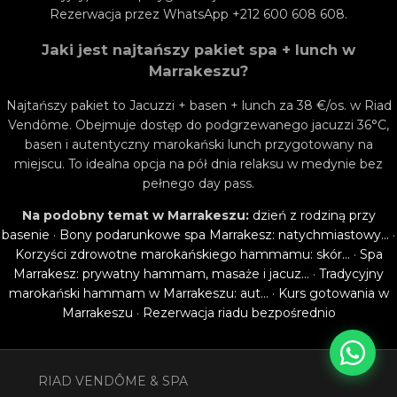
Rezerwacja przez WhatsApp +212 600 608 608.
Jaki jest najtańszy pakiet spa + lunch w
Marrakeszu?
Najtańszy pakiet to Jacuzzi + basen + lunch za 38 €/os. w Riad
Vendôme. Obejmuje dostęp do podgrzewanego jacuzzi 36°C,
basen i autentyczny marokański lunch przygotowany na
miejscu. To idealna opcja na pół dnia relaksu w medynie bez
pełnego day pass.
Na podobny temat w Marrakeszu:
dzień z rodziną przy
basenie
·
Bony podarunkowe spa Marrakesz: natychmiastowy…
·
Korzyści zdrowotne marokańskiego hammamu: skór…
·
Spa
Marrakesz: prywatny hammam, masaże i jacuz…
·
Tradycyjny
marokański hammam w Marrakeszu: aut…
·
Kurs gotowania w
Marrakeszu
·
Rezerwacja riadu bezpośrednio
RIAD VENDÔME & SPA