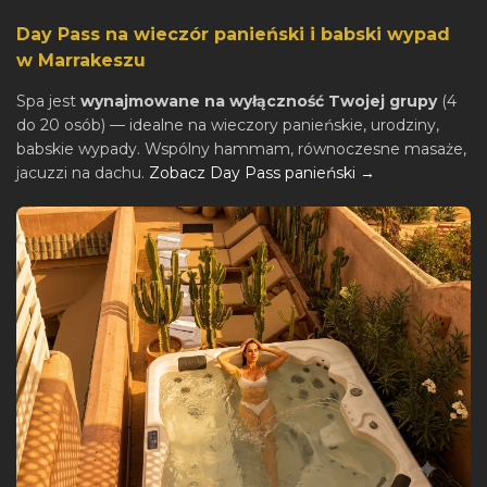
Day Pass na wieczór panieński i babski wypad
w Marrakeszu
Spa jest
wynajmowane na wyłączność Twojej grupy
(4
do 20 osób) — idealne na wieczory panieńskie, urodziny,
babskie wypady. Wspólny hammam, równoczesne masaże,
jacuzzi na dachu.
Zobacz Day Pass panieński →