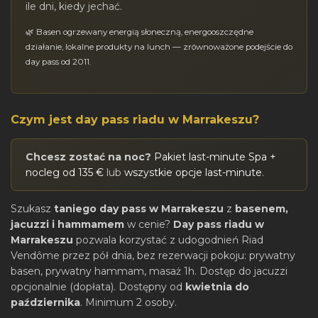
ile dni, kiedy jechać.
🌿 Basen ogrzewany energią słoneczną, energooszczędne
działanie, lokalne produkty na lunch —
zrównoważone podejście do
day pass
od 2011.
Czym jest day pass riadu w Marrakeszu?
Chcesz zostać na noc?
Pakiet last-minute Spa +
nocleg od 135 €
lub
wszystkie opcje last-minute
.
Szukasz
taniego day pass w Marrakeszu
z
basenem,
jacuzzi i hammamem
w cenie?
Day pass riadu w
Marrakeszu
pozwala korzystać z udogodnień Riad
Vendôme przez pół dnia, bez rezerwacji pokoju: prywatny
basen, prywatny hammam, masaż 1h. Dostęp do jacuzzi
opcjonalnie (dopłata). Dostępny od
kwietnia do
października
. Minimum 2 osoby.