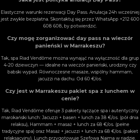
Elastyczne warunki rezerwacji Day Pass. Anulacja 24h wcześniej
jest zwykle bezpłatna. Skontaktuj się przez WhatsApp +212 600
608 608, by potwierdzić.
Czy mogę zorganizować day pass na wieczór
panieński w Marrakeszu?
Tak, spa Riad Vendôme można wynająć na wyłączność dla grup
4-20 dziewczyn — idealne na wieczór panieński, urodziny czy
babski wypad. Równoczesne masaże, wspólny hammam,
jacuzzi na dachu. Od 60 €/os.
Czy jest w Marrakeszu pakiet spa z lunchem w
cenie?
Tak, Riad Vendôme oferuje 3 pakiety łączące spa i autentyczny
marokański lunch: Jacuzzi + basen + lunch za 38 €/os. (pół dnia
relaksu), Hammam + masaż + lunch za 68 €/os. (pełne
tradycyjne spa) oraz Masaż + jacuzzi + lunch za 68 €/os. (pakiet
relaksacyjny). Lunch przygotowuje Szefowa Naima w riadzie.