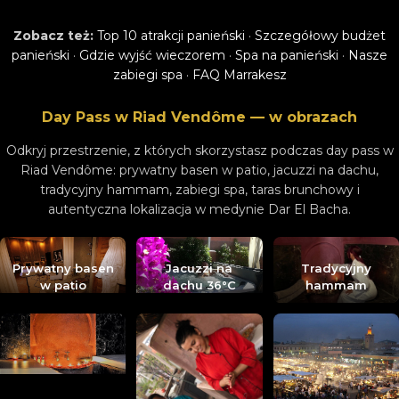
Zobacz też:
Top 10 atrakcji panieński
·
Szczegółowy budżet
panieński
·
Gdzie wyjść wieczorem
·
Spa na panieński
·
Nasze
zabiegi spa
·
FAQ Marrakesz
Day Pass w Riad Vendôme — w obrazach
Odkryj przestrzenie, z których skorzystasz podczas day pass w
Riad Vendôme: prywatny basen w patio, jacuzzi na dachu,
tradycyjny hammam, zabiegi spa, taras brunchowy i
autentyczna lokalizacja w medynie Dar El Bacha.
Prywatny basen
Jacuzzi na
Tradycyjny
w patio
dachu 36°C
hammam