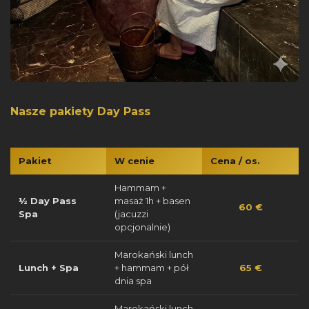
Nasze pakiety Day Pass
Pakiet
W cenie
Cena / os.
Hammam +
½ Day Pass
masaż 1h + basen
60 €
Spa
(jacuzzi
opcjonalnie)
Marokański lunch
Lunch + Spa
+ hammam + pół
65 €
dnia spa
Marokański lunch