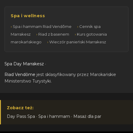
Spa i wellness
Spa i hammam Riad Vendôme
Cennik spa
Marrakesz
Riad z basenem
Kurs gotowania
marokańskiego
Wieczór panieński Marrakesz
Spa Day Marrakesz
·
Riad Vendôme
jest sklasyfikowany przez Marokańskie
Ministerstwo Turystyki.
Zobacz też:
Day Pass Spa
·
Spa i hammam
·
Masaż dla par