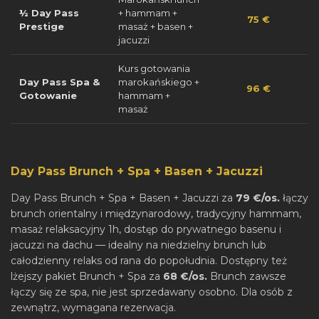
½ Day Pass
+ hammam +
75 €
Prestige
masaż + basen +
jacuzzi
Kurs gotowania
Day Pass Spa &
marokańskiego +
96 €
Gotowanie
hammam +
masaż
Day Pass Brunch + Spa + Basen + Jacuzzi
Day Pass Brunch + Spa + Basen + Jacuzzi za
79 €/os.
łączy
brunch orientalny i międzynarodowy, tradycyjny hammam,
masaż relaksacyjny 1h, dostęp do prywatnego basenu i
jacuzzi na dachu — idealny na niedzielny brunch lub
całodzienny relaks od rana do popołudnia. Dostępny też
lżejszy pakiet Brunch + Spa za
68 €/os.
Brunch zawsze
łączy się ze spa, nie jest sprzedawany osobno. Dla osób z
zewnątrz, wymagana rezerwacja.