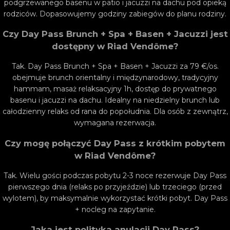
podgrzewanego basenu w patio i jacuzzi na dachu pod opieką
rodziców. Dopasowujemy godziny zabiegów do planu rodziny.
Czy Day Pass Brunch + Spa + Basen + Jacuzzi jest
dostępny w Riad Vendôme?
Tak. Day Pass Brunch + Spa + Basen + Jacuzzi za 79 €/os.
obejmuje brunch orientalny i międzynarodowy, tradycyjny
hammam, masaż relaksacyjny 1h, dostęp do prywatnego
basenu i jacuzzi na dachu. Idealny na niedzielny brunch lub
całodzienny relaks od rana do popołudnia. Dla osób z zewnątrz,
wymagana rezerwacja.
Czy mogę połączyć Day Pass z krótkim pobytem
w Riad Vendôme?
Tak. Wielu gości podczas pobytu 2-3 noce rezerwuje Day Pass
pierwszego dnia (relaks po przyjeździe) lub trzeciego (przed
wylotem), by maksymalnie wykorzystać krótki pobyt. Day Pass
+ nocleg na zapytanie.
Jaka jest polityka anulacji Day Pass?