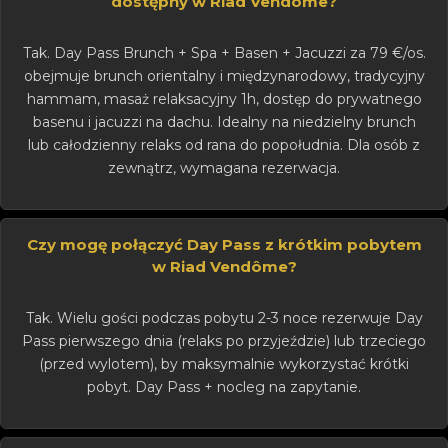
dostępny w Riad Vendôme?
Tak. Day Pass Brunch + Spa + Basen + Jacuzzi za 79 €/os.
obejmuje brunch orientalny i międzynarodowy, tradycyjny
hammam, masaż relaksacyjny 1h, dostęp do prywatnego
basenu i jacuzzi na dachu. Idealny na niedzielny brunch
lub całodzienny relaks od rana do popołudnia. Dla osób z
zewnątrz, wymagana rezerwacja.
Czy mogę połączyć Day Pass z krótkim pobytem
w Riad Vendôme?
Tak. Wielu gości podczas pobytu 2-3 noce rezerwuje Day
Pass pierwszego dnia (relaks po przyjeździe) lub trzeciego
(przed wylotem), by maksymalnie wykorzystać krótki
pobyt. Day Pass + nocleg na zapytanie.