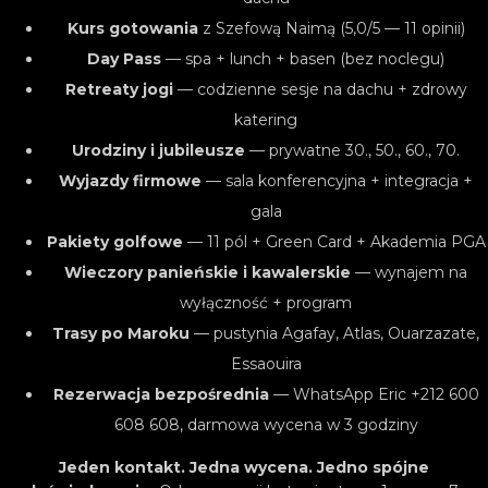
Kurs gotowania
z Szefową Naimą (5,0/5 — 11 opinii)
Day Pass
— spa + lunch + basen (bez noclegu)
Retreaty jogi
— codzienne sesje na dachu + zdrowy
katering
Urodziny i jubileusze
— prywatne 30., 50., 60., 70.
Wyjazdy firmowe
— sala konferencyjna + integracja +
gala
Pakiety golfowe
— 11 pól + Green Card + Akademia PGA
Wieczory panieńskie i kawalerskie
— wynajem na
wyłączność + program
Trasy po Maroku
— pustynia Agafay, Atlas, Ouarzazate,
Essaouira
Rezerwacja bezpośrednia
— WhatsApp Eric +212 600
608 608, darmowa wycena w 3 godziny
Jeden kontakt. Jedna wycena. Jedno spójne