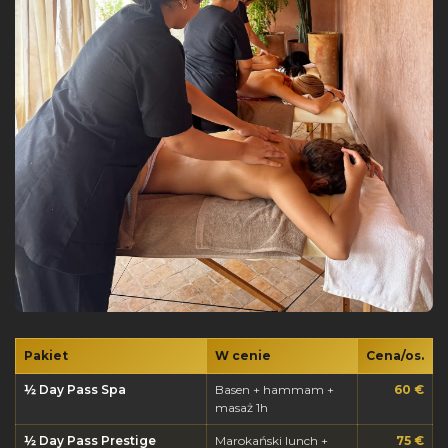
Pakiet
W cenie
Cena/os.
½ Day Pass Spa
Basen + hammam +
60 €
masaż 1h
½ Day Pass Prestige
Marokański lunch +
75 €