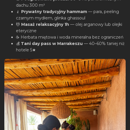
dachu 300 m²
🧎
Prywatny tradycyjny hammam
— para, peeling
czarnym mydłem, glinka ghassoul
💆
Masaż relaksacyjny 1h
— olej arganowy lub olejki
eteryczne
☕ Herbata miętowa i woda mineralna bez ograniczeń
💰
Tani day pass w Marrakeszu
— 40–60% taniej niż
hotele 5★