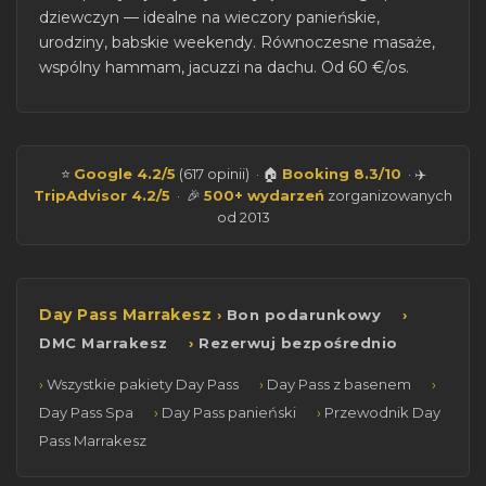
dziewczyn — idealne na wieczory panieńskie,
urodziny, babskie weekendy. Równoczesne masaże,
wspólny hammam, jacuzzi na dachu. Od 60 €/os.
⭐
Google 4.2/5
(617 opinii) · 🏠
Booking 8.3/10
· ✈️
TripAdvisor 4.2/5
· 🎉
500+ wydarzeń
zorganizowanych
od 2013
Day Pass Marrakesz
Bon podarunkowy
DMC Marrakesz
Rezerwuj bezpośrednio
Wszystkie pakiety Day Pass
Day Pass z basenem
Day Pass Spa
Day Pass panieński
Przewodnik Day
Pass Marrakesz