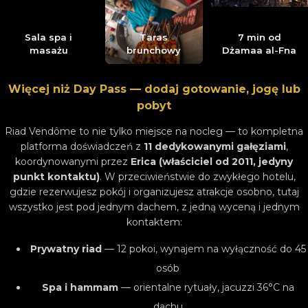
Sala spa i
Taras
7 min od
masażu
brunchowy
Dżamaa al-Fna
Więcej niż Day Pass — dodaj gotowanie, jogę lub
pobyt
Riad Vendôme to nie tylko miejsce na nocleg — to kompletna
platforma doświadczeń z
11 dedykowanymi gałęziami
,
koordynowanymi przez
Erica (właściciel od 2011, jedyny
punkt kontaktu)
. W przeciwieństwie do zwykłego hotelu,
gdzie rezerwujesz pokój i organizujesz atrakcje osobno, tutaj
wszystko jest pod jednym dachem, z jedną wyceną i jednym
kontaktem:
Prywatny riad
— 12 pokoi, wynajem na wyłączność do 45
osób
Spa i hammam
— orientalne rytuały, jacuzzi 36°C na
dachu