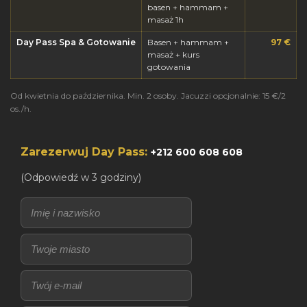
basen + hammam +
masaż 1h
Day Pass Spa & Gotowanie
Basen + hammam +
97 €
masaż + kurs
gotowania
Od kwietnia do października. Min. 2 osoby. Jacuzzi opcjonalnie: 15 €/2
os./h.
Zarezerwuj Day Pass:
+212 600 608 608
(Odpowiedź w 3 godziny)