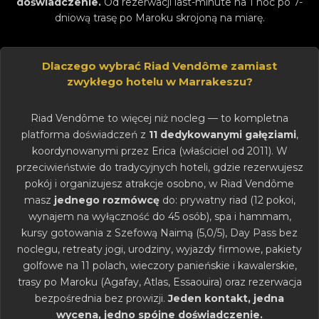
doświadczenie.
Od rezerwacji last-minute na 1 noc po 7-
dniową trasę po Maroku skrojoną na miarę.
Dlaczego wybrać Riad Vendôme zamiast
zwykłego hotelu w Marrakeszu?
Riad Vendôme to więcej niż nocleg — to kompletna
platforma doświadczeń z
11 dedykowanymi gałęziami
,
koordynowanymi przez Erica (właściciel od 2011). W
przeciwieństwie do tradycyjnych hoteli, gdzie rezerwujesz
pokój i organizujesz atrakcje osobno, w Riad Vendôme
masz
jednego rozmówcę
do: prywatny riad (12 pokoi,
wynajem na wyłączność do 45 osób), spa i hammam,
kursy gotowania z Szefową Naimą (5,0/5), Day Pass bez
noclegu, retreaty jogi, urodziny, wyjazdy firmowe, pakiety
golfowe na 11 polach, wieczory panieńskie i kawalerskie,
trasy po Maroku (Agafay, Atlas, Essaouira) oraz rezerwacja
bezpośrednia bez prowizji.
Jeden kontakt, jedna
wycena, jedno spójne doświadczenie.