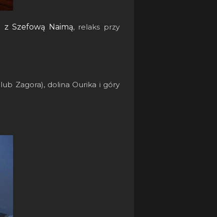
a z Szefową Naimą
, relaks przy
ub Zagora), dolina Ourika i góry