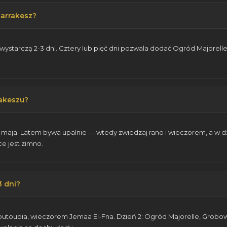
Marrakesz?
ystarczą 2-3 dni. Cztery lub pięć dni pozwala dodać Ogród Majorelle,
rakeszu?
 maja. Latem bywa upalnie — wtedy zwiedzaj rano i wieczorem, a w dz
e jest zimno.
 dni?
, Koutoubia, wieczorem Jemaa El-Fna. Dzień 2: Ogród Majorelle, Grobo