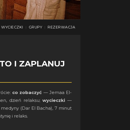
WYCIECZKI
GRUPY
REZERWACJA
|
|
TO I ZAPLANUJ
rócie:
co zobaczyć
— Jemaa El-
n, dzień relaksu;
wycieczki
—
medyny (Dar El Bacha), 7 minut
nię i relaks.