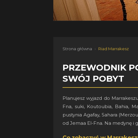
Strona główna
›
Riad Marrakesz
PRZEWODNIK PO
SWÓJ POBYT
Planujesz wyjazd do Marrakesz
Fna, suki, Koutoubia, Bahia, Ma
pustynia Agafay, Sahara (Merzou
od Jemaa El-Fna. Na medynę i gł
Co zobaczyć w Marrakesz