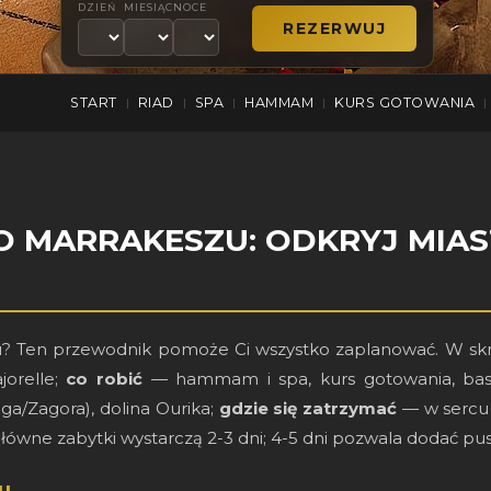
DZIEŃ
MIESIĄC
NOCE
START
RIAD
SPA
HAMMAM
KURS GOTOWANIA
|
|
|
|
|
 MARRAKESZU: ODKRYJ MIAS
u? Ten przewodnik pomoże Ci wszystko zaplanować. W sk
jorelle;
co robić
— hammam i spa, kurs gotowania, base
ga/Zagora), dolina Ourika;
gdzie się zatrzymać
— w sercu 
ówne zabytki wystarczą 2-3 dni; 4-5 dni pozwala dodać pusty
u