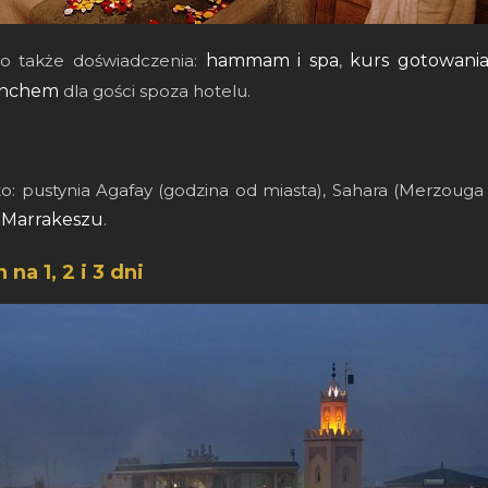
o także doświadczenia:
hammam i spa
,
kurs gotowani
lunchem
dla gości spoza hotelu.
 pustynia Agafay (godzina od miasta), Sahara (Merzouga l
z Marrakeszu
.
na 1, 2 i 3 dni