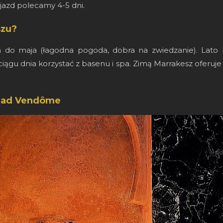
yjazd polecamy 4-5 dni.
szu?
ia do maja (łagodna pogoda, dobra na zwiedzanie). Lato
iągu dnia korzystać z basenu i spa. Zimą Marrakesz oferuje s
Riad Vendôme