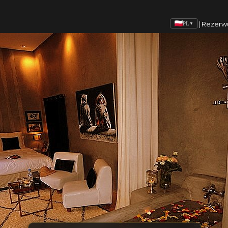
|
Rezerw
PL
▼