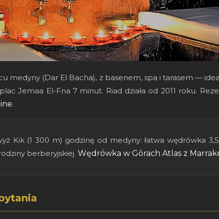
cu medyny (Dar El Bacha), z basenem, spa i tarasem — ide
plac Jemaa El-Fna 7 minut. Riad działa od 2011 roku. Rez
ine
.
yż Kik (1 300 m) godzinę od medyny: łatwa wędrówka 3,5-
odziny berberyjskiej.
Wędrówka w Górach Atlas z Marrake
pytania