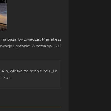
alna baza, by zwiedzać Marrakesz
erwacja i pytania: WhatsApp +212
4 h, wioska ze scen filmu „La
szu ›