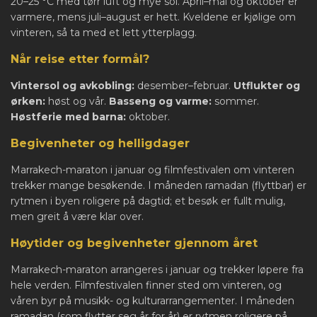
20–25 °C med tørr luft og mye sol. April–mai og oktober er
varmere, mens juli–august er hett. Kveldene er kjølige om
vinteren, så ta med et lett ytterplagg.
Når reise etter formål?
Vintersol og avkobling:
desember–februar.
Utflukter og
ørken:
høst og vår.
Basseng og varme:
sommer.
Høstferie med barna:
oktober.
Begivenheter og helligdager
Marrakech-maraton i januar og filmfestivalen om vinteren
trekker mange besøkende. I måneden ramadan (flyttbar) er
rytmen i byen roligere på dagtid; et besøk er fullt mulig,
men greit å være klar over.
Høytider og begivenheter gjennom året
Marrakech-maraton arrangeres i januar og trekker løpere fra
hele verden. Filmfestivalen finner sted om vinteren, og
våren byr på musikk- og kulturarrangementer. I måneden
ramadan (som flytter seg år for år) er rytmen roligere på