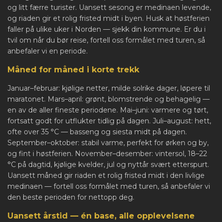
og litt færre turister. Uansett sesong er medinaen levende,
og riaden gir et rolig fristed midt i byen. Husk at høstferien
faller på ulike uker i Norden — sjekk din kommune. Er du i
tvil om når du bør reise, fortell oss formålet med turen, så
anbefaler vi en periode.
Måned for måned i korte trekk
Januar–februar: kjølige netter, milde solrike dager, løpere til
maratonet. Mars–april: grønt, blomstrende og behagelig —
en av de aller fineste periodene. Mai–juni: varmere og tørt,
fortsatt godt for utflukter tidlig på dagen. Juli–august: hett,
ofte over 35 °C — basseng og siesta midt på dagen.
September–oktober: stabil varme, perfekt for ørken og by,
og fint i høstferien. November–desember: vintersol, 18–22
°C på dagtid, kjølige kvelder, jul og nyttår svært etterspurt.
Uansett måned gir riaden et rolig fristed midt i den livlige
medinaen — fortell oss formålet med turen, så anbefaler vi
den beste perioden for nettopp deg.
Uansett årstid — én base, alle opplevelsene