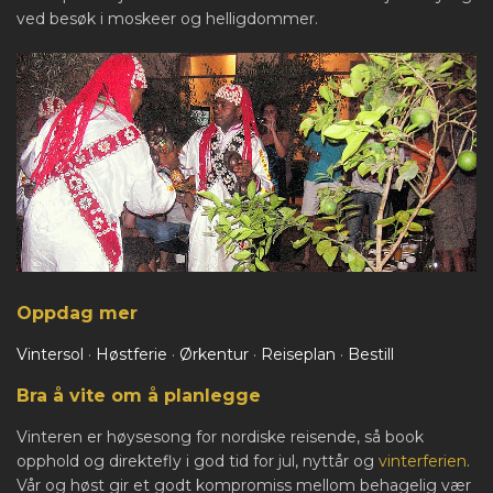
ved besøk i moskeer og helligdommer.
Oppdag mer
Vintersol
·
Høstferie
·
Ørkentur
·
Reiseplan
·
Bestill
Bra å vite om å planlegge
Vinteren er høysesong for nordiske reisende, så book
opphold og direktefly i god tid for jul, nyttår og
vinterferien
.
Vår og høst gir et godt kompromiss mellom behagelig vær