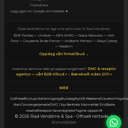
TripAdvisor
Legg igjen en Google-anmeldelse ★
Disse bedriftene har lagt sine seminarer til Riad Vendôme:
BNP Paribas — Unilever — ABN AMRO — Nokia Networks — AXA
Paris — Groupama Île-de-France — Andbank Monaco — Absys Cyborg
— Nestenn
Oppdag vårt firmatilbud →
Incentive, seminar eller gruppearrangement?
DMC & reseptiv
agentur — vårt B2B-tilbud »
|
Bærekraft siden 2011 »
MER
Golfreise
Bryllup
Utdrikningslag
Bursdag
Nyttår
Weekend
Gavekort
Yoga
Sa
liten
Conciergetjeneste
DMC / byråer
Kokk Naima
Møt Eric
Beste
reisetid
Reiseplan
Severdigheter
Tagine-oppskrift
© 2026 Riad Vendôme & Spa - Offisiell nettside |
Anmeldelser