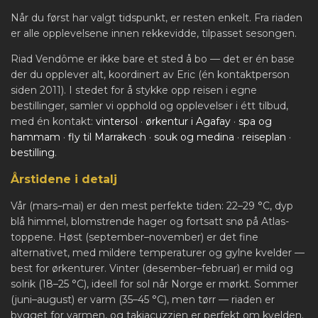
Når du først har valgt tidspunkt, er resten enkelt. Fra riaden
er alle opplevelsene innen rekkevidde, tilpasset sesongen.
Riad Vendôme er ikke bare et sted å bo — det er én base
der du opplever alt, koordinert av Eric (én kontaktperson
siden 2011). I stedet for å stykke opp reisen i egne
bestillinger, samler vi opphold og opplevelser i étt tilbud,
med én kontakt:
vintersol
·
ørkentur i Agafay
·
spa og
hammam
·
fly til Marrakech
·
souk og medina
·
reiseplan
·
bestilling
.
Årstidene i detalj
Vår (mars–mai) er den mest perfekte tiden: 22–29 °C, dyp
blå himmel, blomstrende hager og fortsatt snø på Atlas-
toppene. Høst (september–november) er det fine
alternativet, med mildere temperaturer og gylne kvelder —
best for ørkenturer. Vinter (desember–februar) er mild og
solrik (18–25 °C), ideell for sol når Norge er mørkt. Sommer
(juni–august) er varm (35–45 °C), men tørr — riaden er
bygget for varmen, og takjacuzzien er perfekt om kvelden.