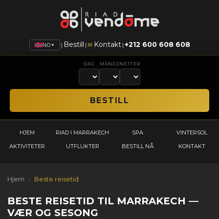
Bestill
Kontakt
+212 600 608 608
|
|
✉
|
NO
▼
DAG
MÅNED
NETTER
HJEM
RIAD I MARRAKECH
SPA
VINTERSOL
AKTIVITETER
UTFLUKTER
BESTILL NÅ
KONTAKT
Hjem
›
Beste reisetid
BESTE REISETID TIL MARRAKECH —
VÆR OG SESONG