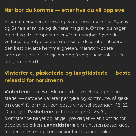
Når bør du komme — etter hva du vil oppleve
Vil du ut i ørkenen, er høst og vinter best: nettene i Agafay
og Sahara er milde og dunene magiske. Ønsker du hager
og behagelig temperatur, er våren uslagbar. Søker du
vintersol og rolige souker uten kø, er desember til februar
den best bevarte hemmeligheten. Marraton-løpere
kommer i januar. Eric hjelper deg å velge tidspunkt ut fra
programmet ditt.
Vinterferie, påskeferie og langtidsferie — beste
reisetid for nordmenn
Vinterferie
(uke 8 i Oslo-området, uke 9 mange andre
steder — datoene varierer per fylke og kommune, så sjekk
din egen) faller midt i den beste vintersol-sesongen: 18–22
°C og tørt.
Påskeferie
gir behagelige 20–26 °C,
blomstrende hager og lange, lyse dager — en flott tid for
både by og ørken.
Langtidsferie
om vinteren passer godt
for pensjonister og hjemmekontor-reisende: milde