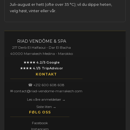
Juli–august er hett (ofte over 35 °C); vil du slippe heten,
velg høst, vinter eller vår.
RIAD VENDÔME & SPA
217 Derb El Halfaoui - Dar El Bacha
40000 Marrakech Medina - Marokko
★★★★ 4.2/5 Google
★★★★ 4.1/5 TripAdvisor
KONTAKT
☎ +212 600 608 608
✉ contact@riad-vendome-marrakech.com
Les våre anmeldelser →
Siste liten →
FØLG OSS
Facebook
Instagram