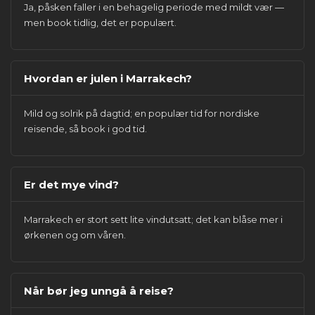
Ja, påsken faller i en behagelig periode med mildt vær —
men book tidlig, det er populært.
Hvordan er julen i Marrakech?
Mild og solrik på dagtid; en populær tid for nordiske
reisende, så book i god tid.
Er det mye vind?
Marrakech er stort sett lite vindutsatt; det kan blåse mer i
ørkenen og om våren.
Når bør jeg unngå å reise?