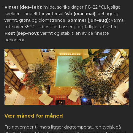
Vinter (des–feb):
milde, solrike dager (18–22 °C), kjølige
kvelder — ideelt for vintersol.
Vår (mar–mai):
behagelig
varmt, grønt og blomstrende.
Sommer (jun–aug):
varmt,
ofte over 35 °C — best for basseng og tidlige utflukter.
Høst (sep–nov):
varmt og stabilt, en av de fineste
periodene.
Vær måned for måned
Fra november til mars ligger dagtemperaturen typisk på