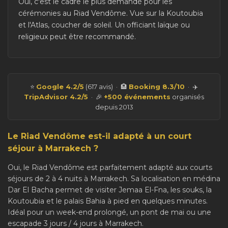
Oui, c'est le cadre le plus demandé pour les
cérémonies au Riad Vendôme. Vue sur la Koutoubia
et l'Atlas, coucher de soleil. Un officiant laïque ou
religieux peut être recommandé.
⭐
Google 4.2/5
(617 avis) · 🏨
Booking 8.3/10
· ✈️
TripAdvisor 4.2/5
· 🎉
+500 événements
organisés
depuis 2013
Le Riad Vendôme est-il adapté à un court
séjour à Marrakech ?
Oui, le Riad Vendôme est parfaitement adapté aux courts
séjours de 2 à 4 nuits à Marrakech. Sa localisation en médina
Dar El Bacha permet de visiter Jemaa El-Fna, les souks, la
Koutoubia et le palais Bahia à pied en quelques minutes.
Idéal pour un week-end prolongé, un pont de mai ou une
escapade 3 jours / 4 jours à Marrakech.