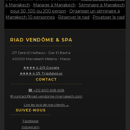
à Marrakech
·
Mariage à Marrakech
·
Séminaire à Marrakech
pour 50, 100 ou 200 person
·
Organiser un séminaire à
Marrakech 10 personnes
·
Réserver le riad
·
Privatiser le riad
RIAD VENDÔME & SPA
217 Derb El Halfaoui - Dar El Bacha
40000 Marrakech Médina - Maroc
★★★★ 4.2/5 Google
★★★★ 4.1/5 TripAdvisor
CONTACT
☎ +212 600 608 608
✉ contact@riad-vendome-marrakech.com
Lire les avis de nos clients →
SUIVEZ-NOUS
Facebook
Instagram