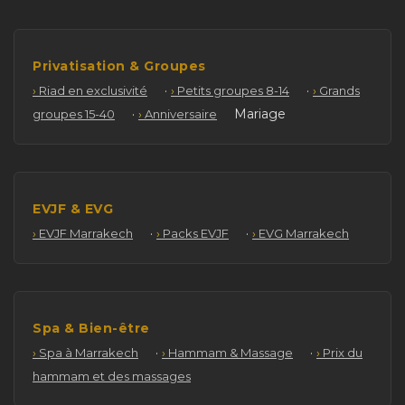
Privatisation & Groupes
·
·
Riad en exclusivité
Petits groupes 8-14
Grands
·
Mariage
groupes 15-40
Anniversaire
EVJF & EVG
·
·
EVJF Marrakech
Packs EVJF
EVG Marrakech
Spa & Bien-être
·
·
Spa à Marrakech
Hammam & Massage
Prix du
hammam et des massages