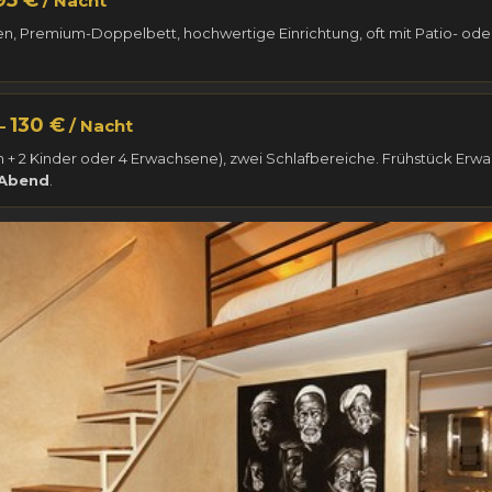
95 €
/ Nacht
, Premium-Doppelbett, hochwertige Einrichtung, oft mit Patio- oder 
130 €
—
/ Nacht
 + 2 Kinder oder 4 Erwachsene), zwei Schlafbereiche. Frühstück Erwac
 Abend
.