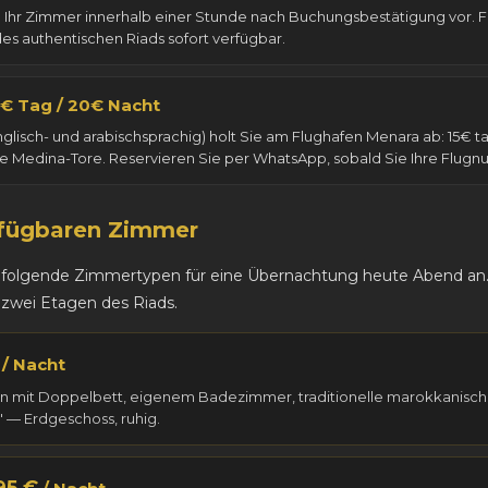
 Ihr Zimmer innerhalb einer Stunde nach Buchungsbestätigung vor. 
 authentischen Riads sofort verfügbar.
5€ Tag / 20€ Nacht
englisch- und arabischsprachig) holt Sie am Flughafen Menara ab: 15€ t
 die Medina-Tore. Reservieren Sie per WhatsApp, sobald Sie Ihre Flu
rfügbaren Zimmer
ir folgende Zimmertypen für eine Übernachtung heute Abend an
en zwei Etagen des Riads.
/ Nacht
en mit Doppelbett, eigenem Badezimmer, traditionelle marokkanisc
" — Erdgeschoss, ruhig.