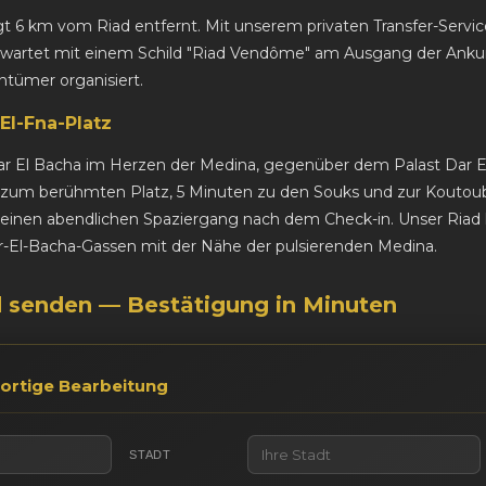
 6 km vom Riad entfernt. Mit unserem privaten Transfer-Service 
r wartet mit einem Schild "Riad Vendôme" am Ausgang der Ankun
tümer organisiert.
El-Fna-Platz
Dar El Bacha im Herzen der Medina, gegenüber dem Palast Dar E
s zum berühmten Platz, 5 Minuten zu den Souks und zur Kouto
ür einen abendlichen Spaziergang nach dem Check-in. Unser Ria
r-El-Bacha-Gassen mit der Nähe der pulsierenden Medina.
d senden — Bestätigung in Minuten
ortige Bearbeitung
STADT