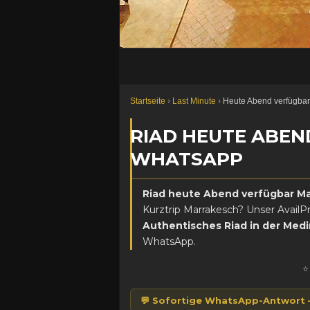
Orientalisches Hammam-Spa im Riad Marrake
Startseite
›
Last Minute
›
Heute Abend verfügbar
RIAD HEUTE ABE
WHATSAPP
Riad heute Abend verfügbar M
Kurztrip Marrakesch? Unser AvailP
Authentisches Riad in der Medi
WhatsApp.
💬 Sofortige WhatsApp-Antwort —