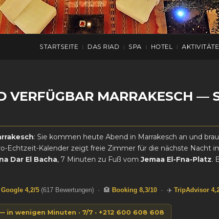
sch
STARTSEITE
DAS RIAD
SPA
HOTEL
AKTIVITÄT
|
|
|
|
ND VERFÜGBAR MARRAKESCH —
arrakesch
: Sie kommen heute Abend in Marrakesch an und brauc
ro-Echtzeit-Kalender zeigt freie Zimmer für die nächste Nacht
na Dar El Bacha
, 7 Minuten zu Fuß vom
Jemaa El-Fna-Platz
. 
⭐
Google 4,2/5
(617 Bewertungen) · 🏨
Booking 8,3/10
· ✈️
TripAdvisor 4,
 in wenigen Minuten · 7/7 · +212 600 608 608