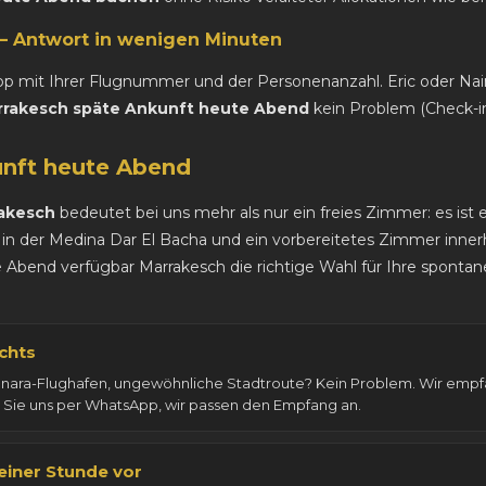
 Antwort in wenigen Minuten
pp mit Ihrer Flugnummer und der Personenanzahl. Eric oder Na
rrakesch späte Ankunft heute Abend
kein Problem (Check-in 
unft heute Abend
rakesch
bedeutet bei uns mehr als nur ein freies Zimmer: es ist 
in der Medina Dar El Bacha und ein vorbereitetes Zimmer innerh
Abend verfügbar Marrakesch die richtige Wahl für Ihre spontan
achts
enara-Flughafen, ungewöhnliche Stadtroute? Kein Problem. Wir empfa
n Sie uns per WhatsApp, wir passen den Empfang an.
einer Stunde vor