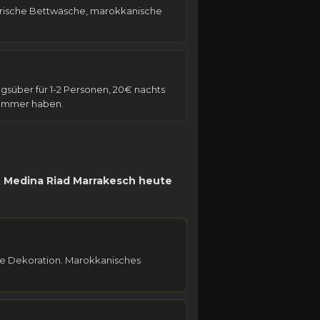
Frische Bettwäsche, marokkanische
agsüber für 1-2 Personen, 20€ nachts
gnummer haben.
.
Medina Riad Marrakesch heute
he Dekoration. Marokkanisches