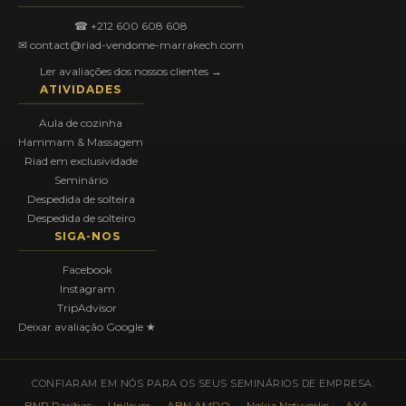
☎ +212 600 608 608
✉ contact@riad-vendome-marrakech.com
Ler avaliações dos nossos clientes →
ATIVIDADES
Aula de cozinha
Hammam & Massagem
Riad em exclusividade
Seminário
Despedida de solteira
Despedida de solteiro
SIGA-NOS
Facebook
Instagram
TripAdvisor
Deixar avaliação Google ★
CONFIARAM EM NÓS PARA OS SEUS SEMINÁRIOS DE EMPRESA:
BNP Paribas — Unilever — ABN AMRO — Nokia Networks — AXA —