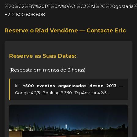
%20%C2%B7%20PT%0A%0AOl%C3%A1%2C%20gostaria%
+212 600 608 608
Reserve o Riad Vendôme — Contacte Eric
Reserve as Suas Datas:
(Resposta em menos de 3 horas)
📊
+500 eventos organizados desde 2013
—
Google 4.2/5 · Booking 8.3/10 · TripAdvisor 4.2/5 ·