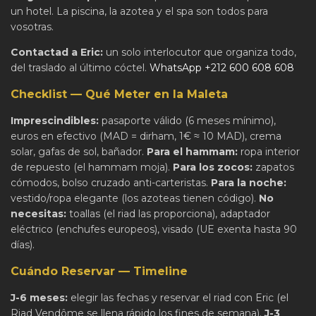
un hotel. La piscina, la azotea y el spa son todos para
vosotras.
Contactad a Eric:
un solo interlocutor que organiza todo,
del traslado al último cóctel.
WhatsApp +212 600 608 608
Checklist — Qué Meter en la Maleta
Imprescindibles:
pasaporte válido (6 meses mínimo),
euros en efectivo (MAD = dirham, 1€ ≈ 10 MAD), crema
solar, gafas de sol, bañador.
Para el hammam:
ropa interior
de repuesto (el hammam moja).
Para los zocos:
zapatos
cómodos, bolso cruzado anti-carteristas.
Para la noche:
vestido/ropa elegante (los azoteas tienen código).
No
necesitas:
toallas (el riad las proporciona), adaptador
eléctrico (enchufes europeos), visado (UE exenta hasta 90
días).
Cuándo Reservar — Timeline
J-6 meses:
elegir las fechas y reservar el riad con Eric (el
Riad Vendôme se llena rápido los fines de semana).
J-3