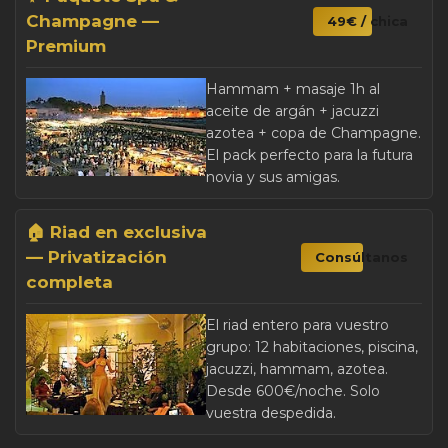
Champagne —
49€ / chica
Premium
Hammam + masaje 1h al
aceite de argán + jacuzzi
azotea + copa de Champagne.
El pack perfecto para la futura
novia y sus amigas.
🏠 Riad en exclusiva
— Privatización
Consúltanos
completa
El riad entero para vuestro
grupo: 12 habitaciones, piscina,
jacuzzi, hammam, azotea.
Desde 600€/noche. Solo
vuestra despedida.