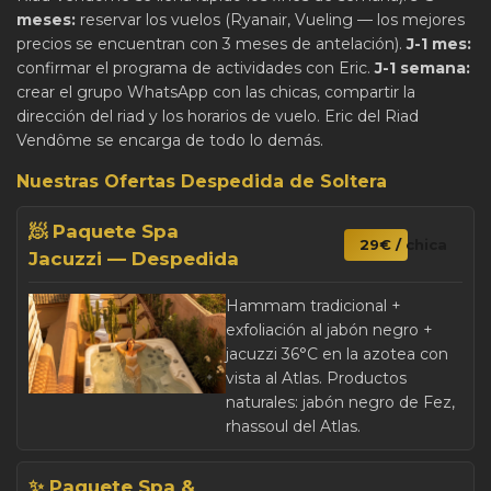
meses:
reservar los vuelos (Ryanair, Vueling — los mejores
precios se encuentran con 3 meses de antelación).
J-1 mes:
confirmar el programa de actividades con Eric.
J-1 semana:
crear el grupo WhatsApp con las chicas, compartir la
dirección del riad y los horarios de vuelo. Eric del Riad
Vendôme se encarga de todo lo demás.
Nuestras Ofertas Despedida de Soltera
🧖 Paquete Spa
29€ / chica
Jacuzzi — Despedida
Hammam tradicional +
exfoliación al jabón negro +
jacuzzi 36°C en la azotea con
vista al Atlas. Productos
naturales: jabón negro de Fez,
rhassoul del Atlas.
✨ Paquete Spa &