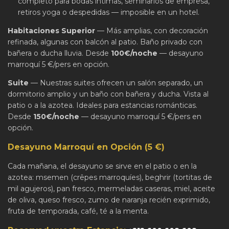
completo para bodas íntimas, seminarios de empresa,
retiros yoga o despedidas — imposible en un hotel.
Habitaciones Superior
— Más amplias, con decoración
refinada, algunas con balcón al patio. Baño privado con
bañera o ducha lluvia. Desde
100€/noche
— desayuno
marroquí 5 €/pers en opción.
Suite
— Nuestras suites ofrecen un salón separado, un
dormitorio amplio y un baño con bañera y ducha. Vista al
patio o a la azotea. Ideales para estancias románticas.
Desde
150€/noche
— desayuno marroquí 5 €/pers en
opción.
Desayuno Marroquí en Opción (5 €)
Cada mañana, el desayuno se sirve en el patio o en la
azotea: msemen (crêpes marroquíes), beghrir (tortitas de
mil agujeros), pan fresco, mermeladas caseras, miel, aceite
de oliva, queso fresco, zumo de naranja recién exprimido,
fruta de temporada, café, té a la menta.