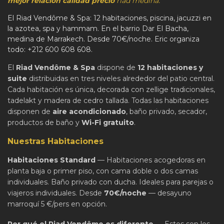
mejor relación calidad precio
riad medina.
El Riad Vendôme & Spa: 12 habitaciones, piscina, jacuzzi en
la azotea, spa y hammam. En el barrio Dar El Bacha,
medina de Marrakech. Desde 70€/noche. Eric organiza
todo: +212 600 608 608.
El
Riad Vendôme & Spa
dispone de
12 habitaciones y
suite
distribuidas en tres niveles alrededor del patio central.
Cada habitación es única, decorada con zellige tradicionales,
tadelakt y madera de cedro tallada. Todas las habitaciones
disponen de
aire acondicionado
, baño privado, secador,
productos de baño y
Wi-Fi gratuito
.
Nuestras Habitaciones
Habitaciones Standard
— Habitaciones acogedoras en
planta baja o primer piso, con cama doble o dos camas
individuales. Baño privado con ducha. Ideales para parejas o
viajeros individuales. Desde
70€/noche
— desayuno
marroquí 5 €/pers en opción.
Por qué el Riad Vendôme es diferente
— Estos son los