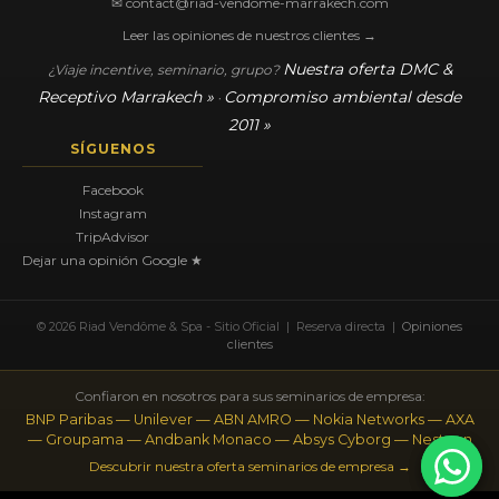
✉ contact@riad-vendome-marrakech.com
Leer las opiniones de nuestros clientes →
Nuestra oferta DMC &
¿Viaje incentive, seminario, grupo?
Receptivo Marrakech »
Compromiso ambiental desde
·
2011 »
SÍGUENOS
Facebook
Instagram
TripAdvisor
Dejar una opinión Google ★
© 2026 Riad Vendôme & Spa - Sitio Oficial | Reserva directa |
Opiniones
clientes
Confiaron en nosotros para sus seminarios de empresa:
BNP Paribas — Unilever — ABN AMRO — Nokia Networks — AXA
— Groupama — Andbank Monaco — Absys Cyborg — Nestenn
Descubrir nuestra oferta seminarios de empresa →