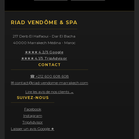
RIAD VENDÔME & SPA
217 Derb El Halfaoui - Dar El Bacha
40000 Marrakech Médina - Maroc
★★★★ 4.2/5 Google
★★★★ 4.1/5 TripAdvisor
CONTACT
☎ +212 600 608 608
✉ contact@riad-vendome-marrakech.com
Lire les avis de nos clients →
SUIVEZ-NOUS
Facebook
Instagram
TripAdvisor
Laisser un avis Google ★