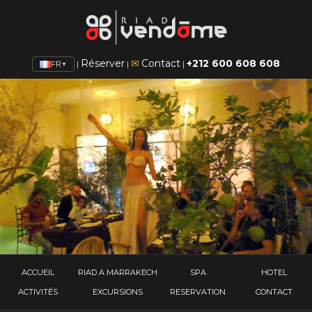
Réserver
✉
Contact
+212 600 608 608
|
|
|
FR
▼
ACCUEIL
RIAD A MARRAKECH
SPA
HOTEL
ACTIVITÉS
EXCURSIONS
RESERVATION
CONTACT