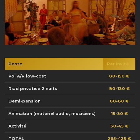
Poste
Par invité
Vol A/R low-cost
80-150 €
Riad privatisé 2 nuits
80-130 €
Demi-pension
60-80 €
Animation (matériel audio, musiciens)
15-30 €
Activité
30-45 €
TOTAL
265-435 €