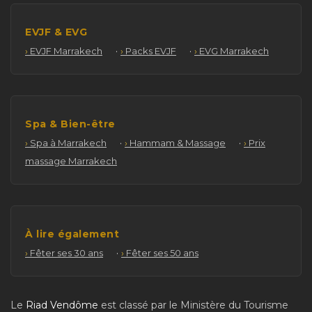
EVJF & EVG
·
·
EVJF Marrakech
Packs EVJF
EVG Marrakech
Spa & Bien-être
·
·
Spa à Marrakech
Hammam & Massage
Prix
massage Marrakech
À lire également
·
Fêter ses 30 ans
Fêter ses 50 ans
Le
Riad Vendôme
est classé par le Ministère du Tourisme