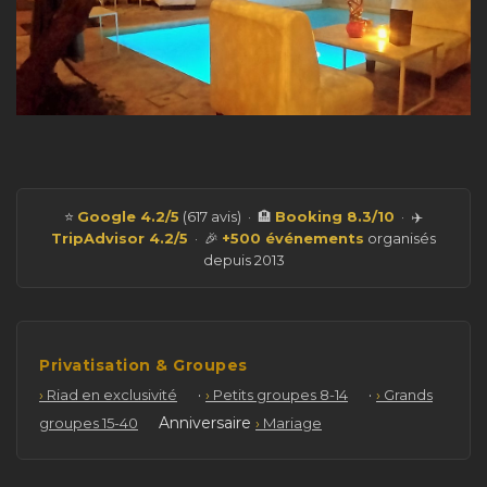
⭐
Google 4.2/5
(617 avis) · 🏨
Booking 8.3/10
· ✈️
TripAdvisor 4.2/5
· 🎉
+500 événements
organisés
depuis 2013
Privatisation & Groupes
·
·
Riad en exclusivité
Petits groupes 8-14
Grands
Anniversaire
groupes 15-40
Mariage